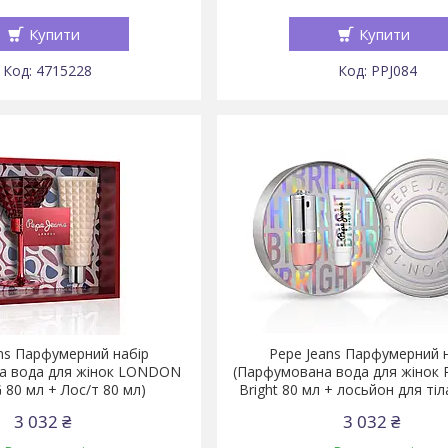
Купити
Купити
4715228
PPJ084
ns Парфумерний набір
Pepe Jeans Парфумерний 
а вода для жінок LONDON
(Парфумована вода для жінок 
 80 мл + Лос/т 80 мл)
Bright 80 мл + лосьйон для тіл
3 032 ₴
3 032 ₴