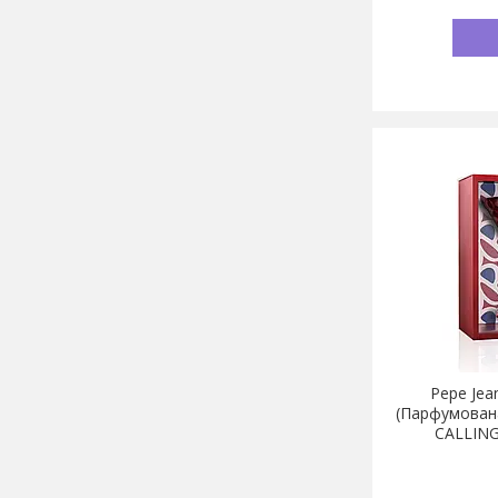
Pepe Jea
(Парфумован
CALLING