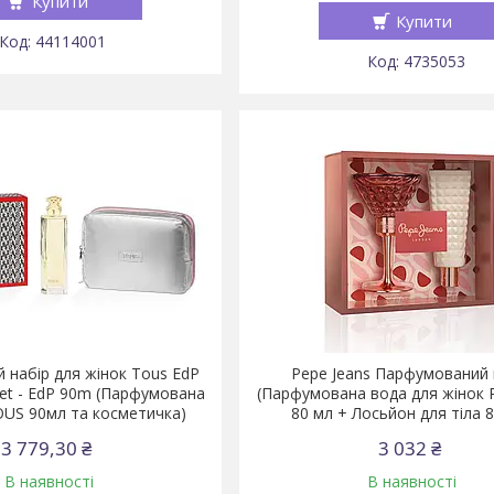
Купити
Купити
44114001
4735053
 набір для жінок Tous EdP
Pepe Jeans Парфумований 
et - EdP 90m (Парфумована
(Парфумована вода для жінок 
OUS 90мл та косметичка)
80 мл + Лосьйон для тіла 
3 779,30 ₴
3 032 ₴
В наявності
В наявності