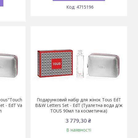
4715196
Tous"Touch
Подарунковий набір для жінок Tous EdT
et - EdT Va
B&W Letters Set - EdT (Туалетна вода д/ж
л
TOUS 90мл та косметичка)
3 779,30 ₴
В наявності