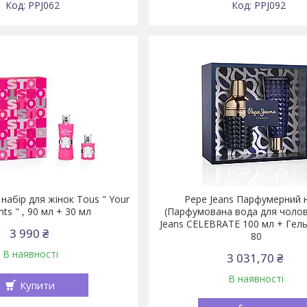
PPJ062
PPJ092
набір для жінок Tous " Your
Pepe Jeans Парфумерний 
s " , 90 мл + 30 мл
(Парфумована вода для чолов
Jeans CELEBRATE 100 мл + Гель
3 990 ₴
80
В наявності
3 031,70 ₴
В наявності
Купити