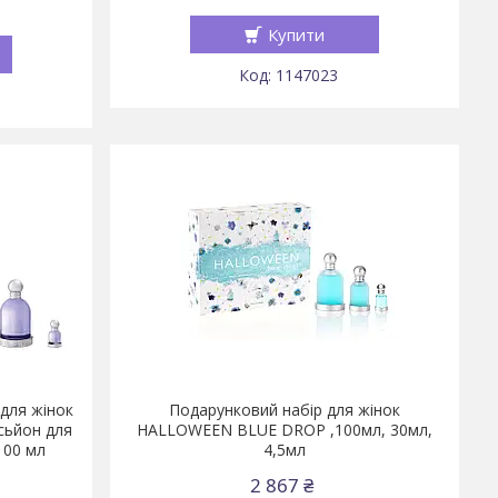
Купити
1147023
для жінок
Подарунковий набір для жінок
сьйон для
HALLOWEEN BLUE DROP ,100мл, 30мл,
100 мл
4,5мл
2 867 ₴