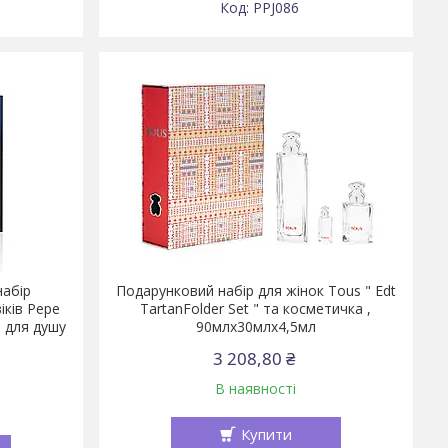
PPJ086
набір
Подарунковий набір для жінок Tous " Edt
іків Pepe
TartanFolder Set " та косметичка ,
 для душу
90млх30млх4,5мл
3 208,80 ₴
В наявності
Купити