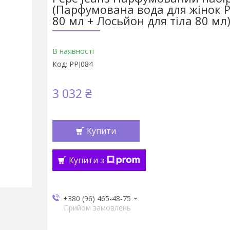
(Парфумована вода для жінок P
80 мл + Лосьйон для тіла 80 мл
В наявності
Код:
PPJ084
3 032 ₴
Купити
Купити з
+380 (96) 465-48-75
Прийом замовлень