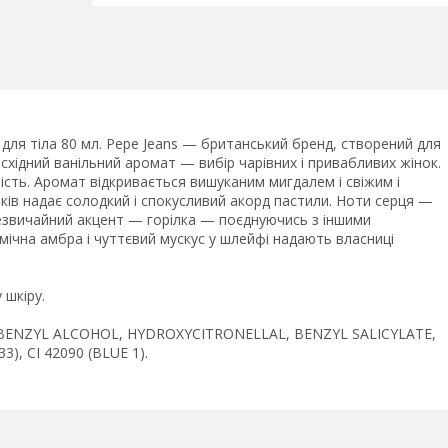
для тіла 80 мл. Pepe Jeans — британський бренд, створений для
східний ванільний аромат — вибір чарівних і привабливих жінок.
ність. Аромат відкривається вишуканим мигдалем і свіжим і
ків надає солодкий і спокусливий акорд пастили. Ноти серця —
незвичайний акцент — горілка — поєднуючись з іншими
ічна амбра і чуттєвий мускус у шлейфі надають власниці
 шкіру.
 BENZYL ALCOHOL, HYDROXYCITRONELLAL, BENZYL SALICYLATE,
, CI 42090 (BLUE 1).