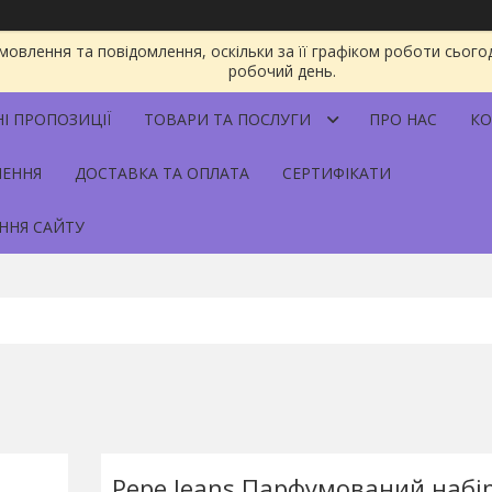
овлення та повідомлення, оскільки за її графіком роботи сього
робочий день.
НІ ПРОПОЗИЦІЇ
ТОВАРИ ТА ПОСЛУГИ
ПРО НАС
КО
НЕННЯ
ДОСТАВКА ТА ОПЛАТА
СЕРТИФІКАТИ
ННЯ САЙТУ
Pepe Jeans Парфумований набі