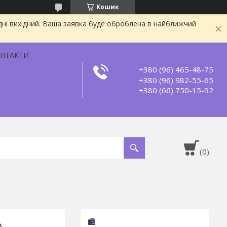
Кошик
дні вихідний. Ваша заявка буде оброблена в найближчий
НТАКТИ
+380 (96) 465-48-75
+380 (96) 982-55-65
+380 (66) 750-15-92
р