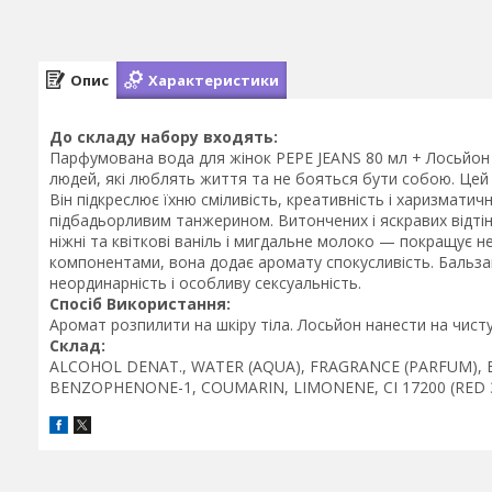
Опис
Характеристики
До складу набору входять:
Парфумована вода для жінок PEPE JEANS 80 мл + Лосьйон 
людей, які люблять життя та не бояться бути собою. Цей 
Він підкреслює їхню сміливість, креативність і харизматич
підбадьорливим танжерином. Витончених і яскравих відтін
ніжні та квіткові ваніль і мигдальне молоко — покращує 
компонентами, вона додає аромату спокусливість. Бальзам
неординарність і особливу сексуальність.
Спосіб Використання:
Аромат розпилити на шкіру тіла. Лосьйон нанести на чисту
Склад:
ALCOHOL DENAT., WATER (AQUA), FRAGRANCE (PARFUM),
BENZOPHENONE-1, COUMARIN, LIMONENE, CI 17200 (RED 33)