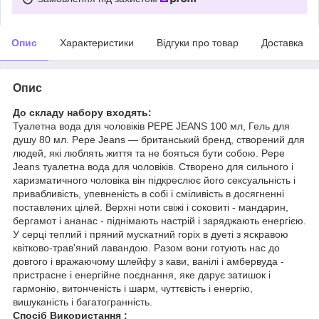
Опис
Характеристики
Відгуки про товар
Доставка
Опис
До складу набору входять:
Туалетна вода для чоловіків PEPE JEANS 100 мл, Гель для
душу 80 мл. Pepe Jeans — британський бренд, створений для
людей, які люблять життя та не бояться бути собою. Pepe
Jeans туалетна вода для чоловіків. Створено для сильного і
харизматичного чоловіка він підкреслює його сексуальність і
привабливість, упевненість в собі і сміливість в досягненні
поставлених цілей. Верхні ноти свіжі і соковиті - мандарин,
бергамот і ананас - піднімають настрій і заряджають енергією.
У серці теплий і пряний мускатний горіх в дуеті з яскравою
квітково-трав'яний лавандою. Разом вони готують нас до
довгого і вражаючому шлейфу з кави, ванілі і амбервуда -
пристрасне і енергійне поєднання, яке дарує затишок і
гармонію, витонченість і шарм, чуттєвість і енергію,
вишуканість і багатогранність.
Спосіб Використання :