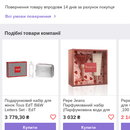
Повернення товару впродовж 14 днів за рахунок покупця
Всі умови повернення
Подібні товари компанії
Подарунковий набір для
Pepe Jeans
Pepe
жінок Tous EdT B&W
Парфумований набір
для 
Letters Set - EdT
(Парфумована вода для
,100
(Туалетна вода д/ж TOUS
жінок Pepe Jeans 80 мл +
3 779,30
3 032
2 1
₴
₴
90мл та косметичка)
Лосьйон для тіла 80 мл)
Купити
Купити