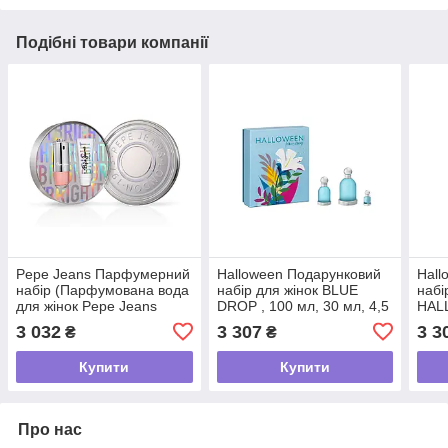
Подібні товари компанії
Pepe Jeans Парфумерний
Halloween Подарунковий
Hall
набір (Парфумована вода
набір для жінок BLUE
набі
для жінок Pepe Jeans
DROP , 100 мл, 30 мл, 4,5
HAL
Bright 80 мл + лосьйон
мл
мл, 
3 032
3 307
3 3
₴
₴
для тіла 100 мл)
мл, 
Купити
Купити
Про нас