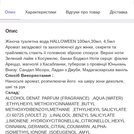
Опис
Характеристики
Відгуки про товар
Доставка
Опис
Жіноча туалетна вода HALLOWEEN 100мл,30мл, 4,5мл
Аромат загадкової та захоплюючої дух жінки, секрети та
грайливість стають її головною зброєю спокуси. Верхні ноти:
Зелений лайм з Косумелю, банан Боджол Ноти серця: фіалки
Ареццо, магнолії з Касабланки, туберози з провінції Юньнань
Внизу: Сандал Місора, Ладан з Джуби, Мадагаскарська ваніль
Спосіб Використання :
Наносьте аромат, розпилюючи його на шкіру зони декольте,
шиї та рук
С
клад:
ALCOHOL DENAT. PARFUM (FRAGRANCE) ,AQUA (WATER)
,ETHYLHEXYL METHOXYCINNAMATE ,BUTYL
METHOXYDIBENZOYLMETHANE ,ETHYLHEXYL SALICYLATE
,CI 60725 (VIOLET 2) ,LINALOOL ,BENZYL SALICYLATE
,LIMONENE ,HYDROXYCITRONELLAL,CITRONELLOL,HEXYL
CINNAMAL,GERANIOL,CITRAL,COUMARIN ,ALPHA-
ISOMETHYL IONONE ,ISOEUGENOL ,AMYL