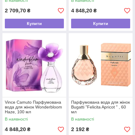
В наявності
В наявності
2 709,70
4 848,20
₴
₴
Купити
Купити
Vince Camuto Парфумована
Парфумована вода для жінок
вода для жінок Wonderbloom
Bugatti "Felicita Apricot " , 60
Haze, 100 мл
мл
В наявності
В наявності
4 848,20
2 192
₴
₴