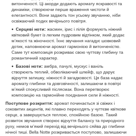
витонченості. Ці акорди додають аромату яскравості та
динаміки, створюючи перше враження чистоти й
елегантності. Вони задають тон усьому звучанню, ніби
освіжаючий подих вечірнього повітря.
Серцеві ноти:
жасмин, ірис і лілія формують ніжний
квітковий букет із легким пудровим відтінком, який додає
м’якості та жіночності. Їхнє звучання нагадує шовковий
дотик, наповнюючи аромат гармонією й витонченістю.
Саме тут композиція розкриває свою чуттєву глибину та
романтичний характер.
Базові ноти:
амбра, пачулі, мускус і ваніль
створюють теплий, обволікаючий шлейф, що дарує
відчуття затишку, ніжності й загадковості. Ця база надає
аромату глибини та довговічності, залишаючи в повітрі
м’який спокусливий післясмак. Вона перетворює
композицію на гармонійне поєднання сили й ніжності.
Поступове розкриття:
аромат починається зі свіжих і
соковитих акцентів, які плавно переходять у чуттєве квіткове
серце, а завершується теплою, спокійною базою. Такий
розвиток звучання створює відчуття балансу та природного
руху, немов м’який перехід від вечірнього сяйва до глибини
нічної тиші. Bella Notte розкривається поступово, залишаючи