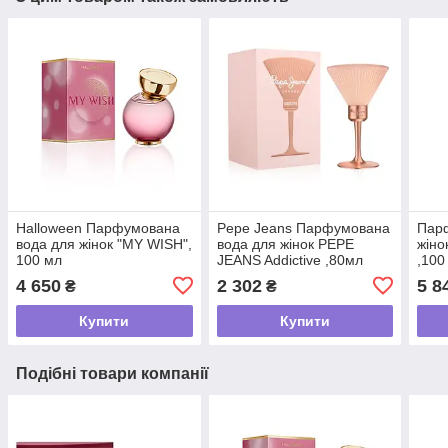
Halloween Парфумована
Pepe Jeans Парфумована
Пар
вода для жінок "MY WISH",
вода для жінок PEPE
жіно
100 мл
JEANS Addictive ,80мл
,100
4 650
2 302
5 8
₴
₴
Купити
Купити
Подібні товари компанії