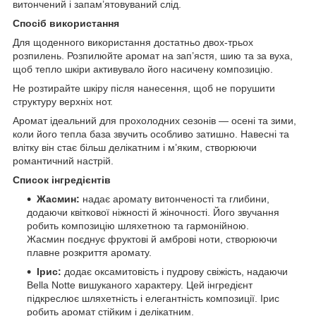
витончений і запам’ятовуваний слід.
Спосіб використання
Для щоденного використання достатньо двох-трьох
розпилень. Розпилюйте аромат на зап’ястя, шию та за вуха,
щоб тепло шкіри активувало його насичену композицію.
Не розтирайте шкіру після нанесення, щоб не порушити
структуру верхніх нот.
Аромат ідеальний для прохолодних сезонів — осені та зими,
коли його тепла база звучить особливо затишно. Навесні та
влітку він стає більш делікатним і м’яким, створюючи
романтичний настрій.
Список інгредієнтів
Жасмин:
надає аромату витонченості та глибини,
додаючи квіткової ніжності й жіночності. Його звучання
робить композицію шляхетною та гармонійною.
Жасмин поєднує фруктові й амброві ноти, створюючи
плавне розкриття аромату.
Ірис:
додає оксамитовість і пудрову свіжість, надаючи
Bella Notte вишуканого характеру. Цей інгредієнт
підкреслює шляхетність і елегантність композиції. Ірис
робить аромат стійким і делікатним.