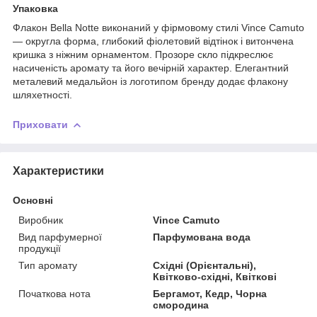
Упаковка
Флакон Bella Notte виконаний у фірмовому стилі Vince Camuto
— округла форма, глибокий фіолетовий відтінок і витончена
кришка з ніжним орнаментом. Прозоре скло підкреслює
насиченість аромату та його вечірній характер. Елегантний
металевий медальйон із логотипом бренду додає флакону
шляхетності.
Приховати
Характеристики
Основні
Виробник
Vince Camuto
Вид парфумерної
Парфумована вода
продукції
Тип аромату
Східні (Орієнтальні),
Квітково-східні, Квіткові
Початкова нота
Бергамот, Кедр, Чорна
смородина