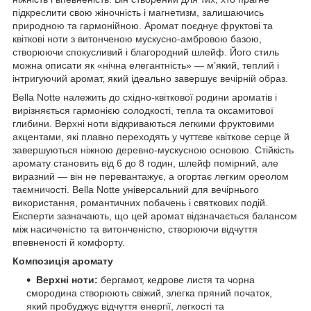
підкреслити свою жіночність і магнетизм, залишаючись
природною та гармонійною. Аромат поєднує фруктові та
квіткові ноти з витонченою мускусно-амбровою базою,
створюючи спокусливий і благородний шлейф. Його стиль
можна описати як «нічна елегантність» — м’який, теплий і
інтригуючий аромат, який ідеально завершує вечірній образ.
Bella Notte належить до східно-квіткової родини ароматів і
вирізняється гармонією солодкості, тепла та оксамитової
глибини. Верхні ноти відкриваються легкими фруктовими
акцентами, які плавно переходять у чуттєве квіткове серце й
завершуються ніжною деревно-мускусною основою. Стійкість
аромату становить від 6 до 8 годин, шлейф помірний, але
виразний — він не перевантажує, а огортає легким ореолом
таємничості. Bella Notte універсальний для вечірнього
використання, романтичних побачень і святкових подій.
Експерти зазначають, що цей аромат відзначається балансом
між насиченістю та витонченістю, створюючи відчуття
впевненості й комфорту.
Композиція аромату
Верхні ноти:
бергамот, кедрове листя та чорна
смородина створюють свіжий, злегка пряний початок,
який пробуджує відчуття енергії, легкості та