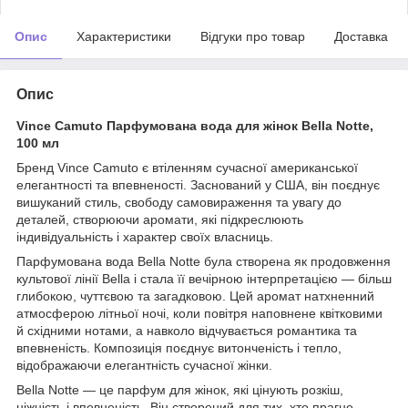
Опис
Характеристики
Відгуки про товар
Доставка
Опис
Vince Camuto Парфумована вода для жінок Bella Notte,
100 мл
Бренд Vince Camuto є втіленням сучасної американської
елегантності та впевненості. Заснований у США, він поєднує
вишуканий стиль, свободу самовираження та увагу до
деталей, створюючи аромати, які підкреслюють
індивідуальність і характер своїх власниць.
Парфумована вода Bella Notte була створена як продовження
культової лінії Bella і стала її вечірною інтерпретацією — більш
глибокою, чуттєвою та загадковою. Цей аромат натхненний
атмосферою літньої ночі, коли повітря наповнене квітковими
й східними нотами, а навколо відчувається романтика та
впевненість. Композиція поєднує витонченість і тепло,
відображаючи елегантність сучасної жінки.
Bella Notte — це парфум для жінок, які цінують розкіш,
ніжність і впевненість. Він створений для тих, хто прагне