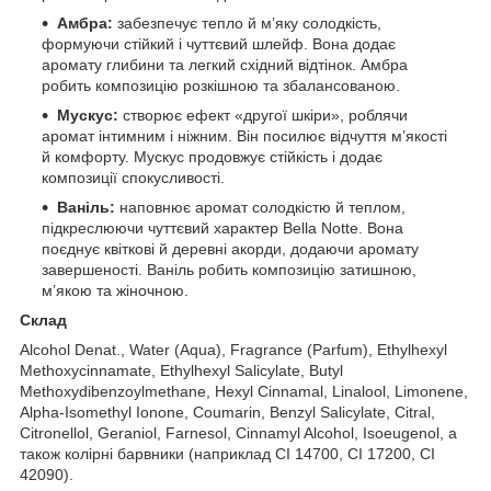
Амбра:
забезпечує тепло й м’яку солодкість,
формуючи стійкий і чуттєвий шлейф. Вона додає
аромату глибини та легкий східний відтінок. Амбра
робить композицію розкішною та збалансованою.
Мускус:
створює ефект «другої шкіри», роблячи
аромат інтимним і ніжним. Він посилює відчуття м’якості
й комфорту. Мускус продовжує стійкість і додає
композиції спокусливості.
Ваніль:
наповнює аромат солодкістю й теплом,
підкреслюючи чуттєвий характер Bella Notte. Вона
поєднує квіткові й деревні акорди, додаючи аромату
завершеності. Ваніль робить композицію затишною,
м’якою та жіночною.
Cклад
Alcohol Denat., Water (Aqua), Fragrance (Parfum), Ethylhexyl
Methoxycinnamate, Ethylhexyl Salicylate, Butyl
Methoxydibenzoylmethane, Hexyl Cinnamal, Linalool, Limonene,
Alpha-Isomethyl Ionone, Coumarin, Benzyl Salicylate, Citral,
Citronellol, Geraniol, Farnesol, Cinnamyl Alcohol, Isoeugenol, а
також колірні барвники (наприклад CI 14700, CI 17200, CI
42090).