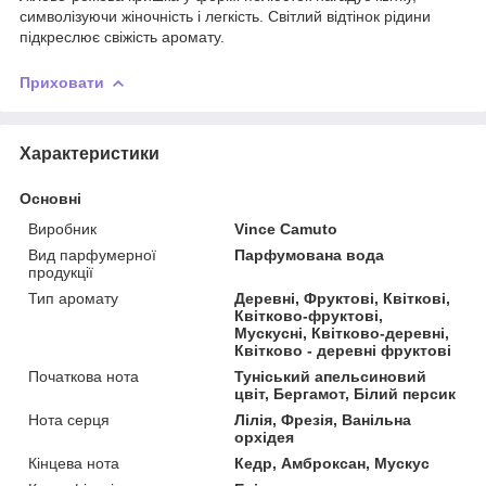
символізуючи жіночність і легкість. Світлий відтінок рідини
підкреслює свіжість аромату.
Приховати
Характеристики
Основні
Виробник
Vince Camuto
Вид парфумерної
Парфумована вода
продукції
Тип аромату
Деревні, Фруктові, Квіткові,
Квітково-фруктові,
Мускусні, Квітково-деревні,
Квітково - деревні фруктові
Початкова нота
Туніський апельсиновий
цвіт, Бергамот, Білий персик
Нота серця
Лілія, Фрезія, Ванільна
орхідея
Кінцева нота
Кедр, Амброксан, Мускус