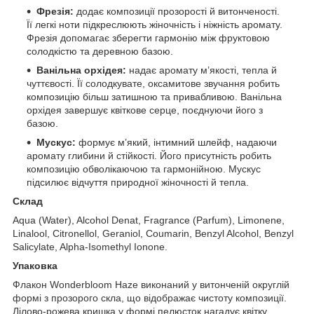
Фрезія:
додає композиції прозорості й витонченості.
Її легкі ноти підкреслюють жіночність і ніжність аромату.
Фрезія допомагає зберегти гармонію між фруктовою
солодкістю та деревною базою.
Ванільна орхідея:
надає аромату м’якості, тепла й
чуттєвості. Її солодкувате, оксамитове звучання робить
композицію більш затишною та привабливою. Ванільна
орхідея завершує квіткове серце, поєднуючи його з
базою.
Мускус:
формує м’який, інтимний шлейф, надаючи
аромату глибини й стійкості. Його присутність робить
композицію обволікаючою та гармонійною. Мускус
підсилює відчуття природної жіночності й тепла.
Cклад
Aqua (Water), Alcohol Denat, Fragrance (Parfum), Limonene,
Linalool, Citronellol, Geraniol, Coumarin, Benzyl Alcohol, Benzyl
Salicylate, Alpha-Isomethyl Ionone.
Упаковка
Флакон Wonderbloom Haze виконаний у витонченій округлій
формі з прозорого скла, що відображає чистоту композиції.
Лілово-рожева кришка у формі пелюсток нагадує квітку,