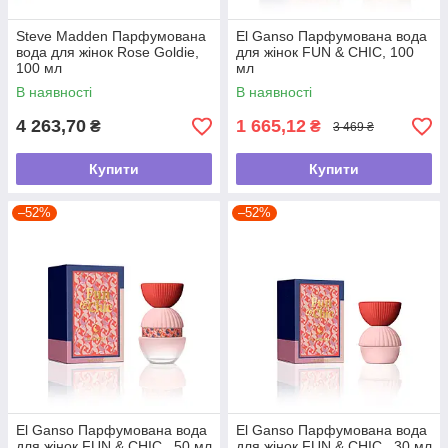
Steve Madden Парфумована
El Ganso Парфумована вода
вода для жінок Rose Goldie,
для жінок FUN & CHIC, 100
100 мл
мл
В наявності
В наявності
4 263,70
1 665,12
₴
₴
3 469 ₴
Купити
Купити
–52%
–52%
El Ganso Парфумована вода
El Ganso Парфумована вода
для жінок FUN & CHIC , 50 мл
для жінок FUN & CHIC , 30 мл