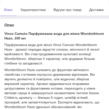
Опис
Характеристики
Відгуки про товар
Доставка
Опис
Vince Camuto Парфумована вода для жінок Wonderbloom
Haze, 100 мл
Парфумована вода для жінок Vince Camuto Wonderbloom
Haze - аромат передає відчуття спокою, жіночності й легкої
мрійливості. Він став продовженням культової колекції
Wonderbloom, зберігши її характер, але додавши більше
глибини та загадковості.
Wonderbloom Haze належить до фруктово-квіткового
сімейства з м’якими мускусно-деревними відтінками. Він
звучить делікатно й повітряно, але водночас зберігає
виразний характер. Аромат відкривається яскравими
цитрусовими та фруктовими нотами, переходить у ніжне
квіткове серце й завершується оксамитовою теплою базою.
Стійкість аромату — близько 6 годин, шлейф м’який,
прозорий, але запам’ятовується. Експерти відзначають, що
Wonderbloom Haze ідеально збалансований: він