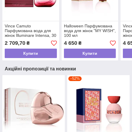
Vince Camuto
Halloween Парфумована
Vinc
Парфумована вода для
вода для жінок "MY WISH",
Пар
жінок Illuminare Intensa, 30
100 мл
жіно
мл
2 709,70
4 650
4 6
₴
₴
Купити
Купити
Акційні пропозиції та новинки
–52%