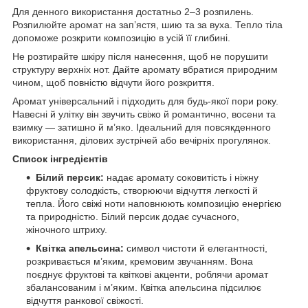
Для денного використання достатньо 2–3 розпилень.
Розпилюйте аромат на зап’ястя, шию та за вуха. Тепло тіла
допоможе розкрити композицію в усій її глибині.
Не розтирайте шкіру після нанесення, щоб не порушити
структуру верхніх нот. Дайте аромату вбратися природним
чином, щоб повністю відчути його розкриття.
Аромат універсальний і підходить для будь-якої пори року.
Навесні й улітку він звучить свіжо й романтично, восени та
взимку — затишно й м’яко. Ідеальний для повсякденного
використання, ділових зустрічей або вечірніх прогулянок.
Список інгредієнтів
Білий персик:
надає аромату соковитість і ніжну
фруктову солодкість, створюючи відчуття легкості й
тепла. Його свіжі ноти наповнюють композицію енергією
та природністю. Білий персик додає сучасного,
жіночного штриху.
Квітка апельсина:
символ чистоти й елегантності,
розкривається м’яким, кремовим звучанням. Вона
поєднує фруктові та квіткові акценти, роблячи аромат
збалансованим і м’яким. Квітка апельсина підсилює
відчуття ранкової свіжості.