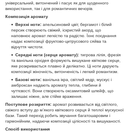
універсальний, витончений і пасує як для щоденного
використання, так і для романтичних вечорів.
Композиція аромату
Верхні ноти:
апельсиновий цвіт, бергамот і білий
персик створюють свіжий, іскристий акорд, що
наповнює аромат легкістю та радістю. Їхнє поєднання
надає композиції фруктово-цитрусового сяйва та
відчуття чистоти.
Середні ноти (серце аромату):
тигрова лілія, фрезія
та ванільна орхідея формують вишукане квіткове серце,
яке розкривається плавно й делікатно. Ці ноти дарують
композиції жіночність, витонченість і легкий романтизм.
Базові ноти:
ванільна ікра, світлий кедр, мускус і
амброксан надають аромату тепла, глибини й
чуттєвості. Вони створюють оксамитовий шлейф, що
залишає ніжне, але стійке враження.
Поступове розкриття:
аромат розвивається від світлого,
свіжого вступу до м’якого квіткового серця й теплої мускусної
бази. Такий перехід робить звучання багатошаровим і
гармонійним, надаючи композиції цілісності та вишуканості.
Спосіб використання