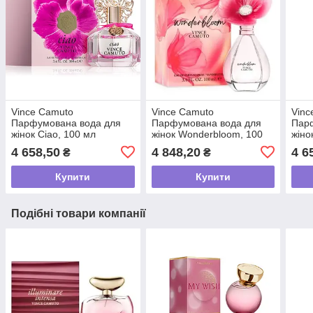
Vince Camuto
Vince Camuto
Vinc
Парфумована вода для
Парфумована вода для
Пар
жінок Ciao, 100 мл
жінок Wonderbloom, 100
жіно
мл
4 658,50
4 848,20
4 6
₴
₴
Купити
Купити
Подібні товари компанії