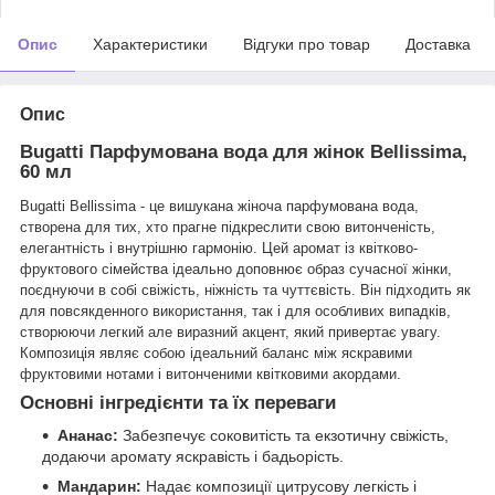
Опис
Характеристики
Відгуки про товар
Доставка
Опис
Bugatti Парфумована вода для жінок Bellissima,
60 мл
Bugatti Bellissima - це вишукана жіноча парфумована вода,
створена для тих, хто прагне підкреслити свою витонченість,
елегантність і внутрішню гармонію. Цей аромат із квітково-
фруктового сімейства ідеально доповнює образ сучасної жінки,
поєднуючи в собі свіжість, ніжність та чуттєвість. Він підходить як
для повсякденного використання, так і для особливих випадків,
створюючи легкий але виразний акцент, який привертає увагу.
Композиція являє собою ідеальний баланс між яскравими
фруктовими нотами і витонченими квітковими акордами.
Основні інгредієнти та їх переваги
Ананас:
Забезпечує соковитість та екзотичну свіжість,
додаючи аромату яскравість і бадьорість.
Мандарин:
Надає композиції цитрусову легкість і