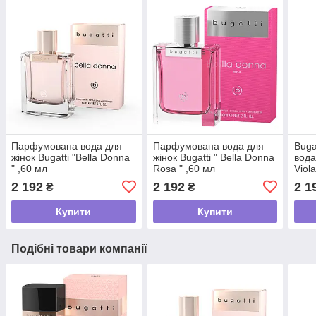
Парфумована вода для
Парфумована вода для
Buga
жінок Bugatti "Bella Donna
жінок Bugatti " Bella Donna
вода
" ,60 мл
Rosa " ,60 мл
Viol
2 192
2 192
2 1
₴
₴
Купити
Купити
Подібні товари компанії