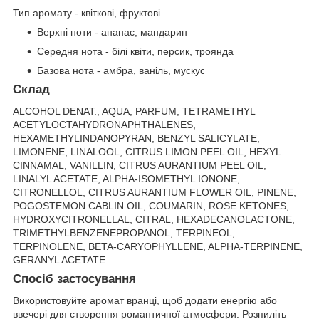
Тип аромату - квіткові, фруктові
Верхні ноти - ананас, мандарин
Середня нота - білі квіти, персик, троянда
Базова нота - амбра, ваніль, мускус
Cклад
ALCOHOL DENAT., AQUA, PARFUM, TETRAMETHYL
ACETYLOCTAHYDRONAPHTHALENES,
HEXAMETHYLINDANOPYRAN, BENZYL SALICYLATE,
LIMONENE, LINALOOL, CITRUS LIMON PEEL OIL, HEXYL
CINNAMAL, VANILLIN, CITRUS AURANTIUM PEEL OIL,
LINALYL ACETATE, ALPHA-ISOMETHYL IONONE,
CITRONELLOL, CITRUS AURANTIUM FLOWER OIL, PINENE,
POGOSTEMON CABLIN OIL, COUMARIN, ROSE KETONES,
HYDROXYCITRONELLAL, CITRAL, HEXADECANOLACTONE,
TRIMETHYLBENZENEPROPANOL, TERPINEOL,
TERPINOLENE, BETA-CARYOPHYLLENE, ALPHA-TERPINENE,
GERANYL ACETATE
Спосіб застосування
Використовуйте аромат вранці, щоб додати енергію або
ввечері для створення романтичної атмосфери. Розпиліть