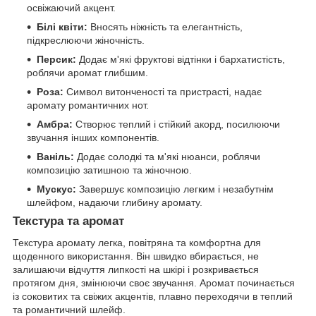
освіжаючий акцент.
Білі квіти:
Вносять ніжність та елегантність,
підкреслюючи жіночність.
Персик:
Додає м'які фруктові відтінки і бархатистість,
роблячи аромат глибшим.
Роза:
Символ витонченості та пристрасті, надає
аромату романтичних нот.
Амбра:
Створює теплий і стійкий акорд, посилюючи
звучання інших компонентів.
Ваніль:
Додає солодкі та м'які нюанси, роблячи
композицію затишною та жіночною.
Мускус:
Завершує композицію легким і незабутнім
шлейфом, надаючи глибину аромату.
Текстура та аромат
Текстура аромату легка, повітряна та комфортна для
щоденного використання. Він швидко вбирається, не
залишаючи відчуття липкості на шкірі і розкривається
протягом дня, змінюючи своє звучання. Аромат починається
із соковитих та свіжих акцентів, плавно переходячи в теплий
та романтичний шлейф.