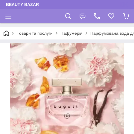
BEAUTY BAZAR
Товари та послуги
Пафумерія
Парфумована вода дл