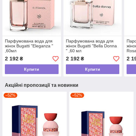
Парфумована вода для
Парфумована вода для
Пар
жінок Bugatti "Eleganza "
жінок Bugatti "Bella Donna
жіно
,60мл
" ,60 мл
Rosa
2 192
2 192
2 1
₴
₴
Купити
Купити
Акційні пропозиції та новинки
–52%
–52%