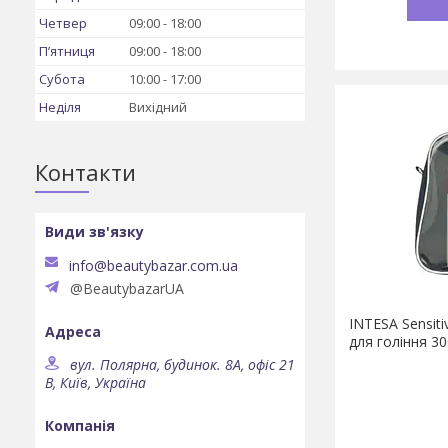
Четвер
09:00
18:00
Пʼятниця
09:00
18:00
Субота
10:00
17:00
Неділя
Вихідний
Контакти
info@beautybazar.com.ua
@BeautybazarUA
INTESA Sensiti
для гоління 30
вул. Полярна, будинок. 8А, офіс 21
В, Київ, Україна