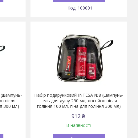
100001
 (шампунь-
Набір подарунковий INTESA №8 (шампунь-
он після
гель для душу 250 мл, лосьйон після
ня 300 мл)
гоління 100 мл, піна для гоління 300 мл)
912 ₴
В наявності