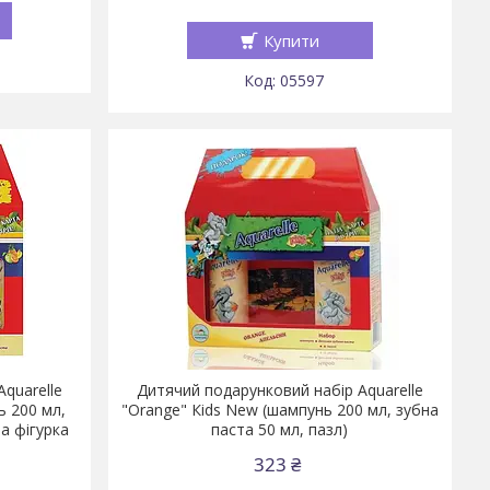
Купити
05597
quarelle
Дитячий подарунковий набір Aquarelle
ь 200 мл,
"Orange" Кids New (шампунь 200 мл, зубна
ва фігурка
паста 50 мл, пазл)
323 ₴