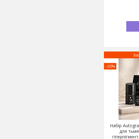
За
–20%
Набір Autogra
для тьмя
гіперпігмен