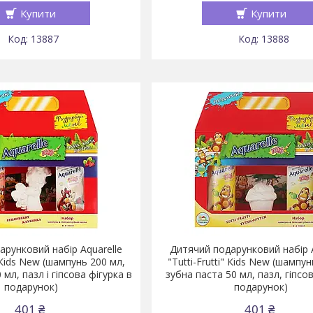
Купити
Купити
13887
13888
арунковий набір Aquarelle
Дитячий подарунковий набір A
 Кids New (шампунь 200 мл,
"Tutti-Frutti" Кids New (шампун
 мл, пазл і гіпсова фігурка в
зубна паста 50 мл, пазл, гіпсо
подарунок)
подарунок)
401 ₴
401 ₴