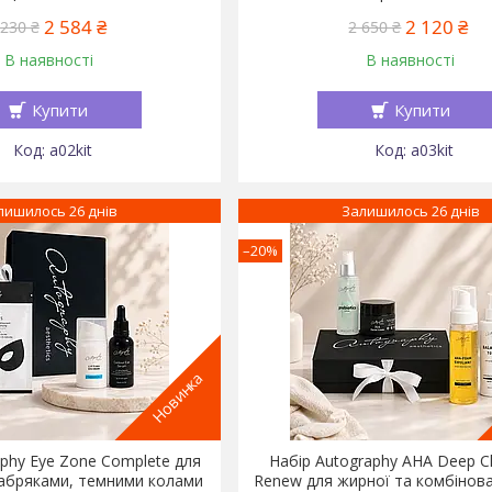
2 584 ₴
2 120 ₴
 230 ₴
2 650 ₴
В наявності
В наявності
Купити
Купити
a02kit
a03kit
лишилось 26 днів
Залишилось 26 днів
–20%
Новинка
aphy Eye Zone Complete для
Набір Autography AHA Deep C
набряками, темними колами
Renew для жирної та комбінова