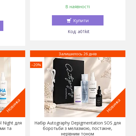
В наявності
Купити
a01kit
Залишилось 26 днів
–20%
Новинка
Новинка
l Night для
Набір Autography Depigmentation SOS для
ами та
боротьби з мелазмою, постакне,
нерівним тоном