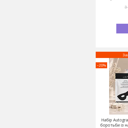
3
За
–20%
Набір Autogr
боротьби із 