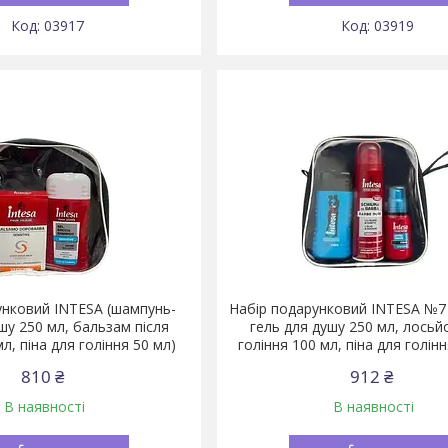
03917
03919
унковий INTESA (шампунь-
Набір подарунковий INTESA №7
шу 250 мл, бальзам після
гель для душу 250 мл, лосьй
мл, піна для гоління 50 мл)
гоління 100 мл, піна для голін
810 ₴
912 ₴
В наявності
В наявності