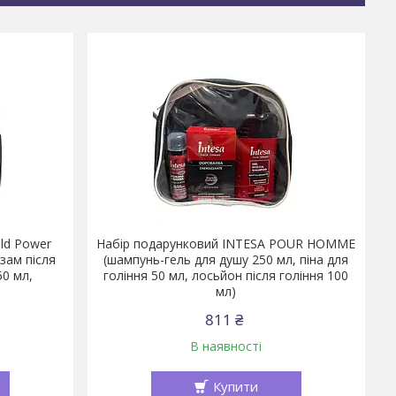
ld Рower
Набір подарунковий INTESA POUR HOMME
ьзам після
(шампунь-гель для душу 250 мл, піна для
50 мл,
гоління 50 мл, лосьйон після гоління 100
мл)
811 ₴
В наявності
Купити