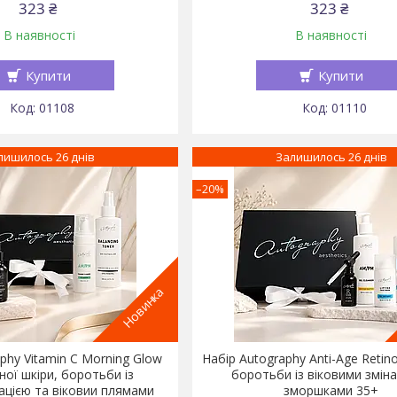
323 ₴
323 ₴
В наявності
В наявності
Купити
Купити
01108
01110
лишилось 26 днів
Залишилось 26 днів
–20%
Новинка
phy Vitamin C Morning Glow
Набір Autography Anti-Age Retino
ної шкіри, боротьби із
боротьби із віковими змін
тацією та віковии плямами
зморшками 35+