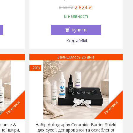
2 824 ₴
3 530 ₴
В наявності
Купити
a04kit
Залишилось 26 днів
–20%
Новинка
Новинка
leanse &
Набір Autography Ceramide Barrier Shield
ної шкіри,
для сухої, дегідрованої та ослабленої