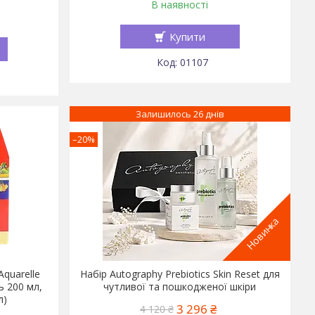
В наявності
Купити
01107
Залишилось 26 днів
–20%
Новинка
quarelle
Набір Autography Prebiotics Skin Reset для
ь 200 мл,
чутливої та пошкодженої шкіри
л)
3 296 ₴
4 120 ₴