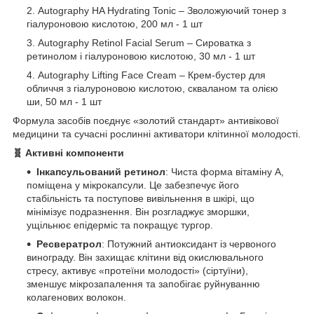
Autography HA Hydrating Tonic – Зволожуючий тонер з
гіалуроновою кислотою, 200 мл - 1 шт
Autography Retinol Facial Serum – Сироватка з
ретинолом і гіалуроновою кислотою, 30 мл - 1 шт
Autography Lifting Face Cream – Крем-бустер для
обличчя з гіалуроновою кислотою, скваланом та олією
ши, 50 мл - 1 шт
Формула засобів поєднує «золотий стандарт» антивікової
медицини та сучасні рослинні активатори клітинної молодості.
🧬 Активні компоненти
Інкапсульований ретинол
: Чиста форма вітаміну А,
поміщена у мікрокапсули. Це забезпечує його
стабільність та поступове вивільнення в шкірі, що
мінімізує подразнення. Він розгладжує зморшки,
ущільнює епідерміс та покращує тургор.
Ресвератрол
: Потужний антиоксидант із червоного
винограду. Він захищає клітини від окислювального
стресу, активує «протеїни молодості» (сіртуїни),
зменшує мікрозапалення та запобігає руйнуванню
колагенових волокон.