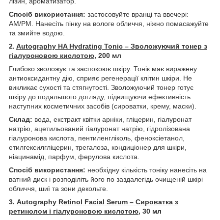
лізин, ароматизатор.
Спосіб використання:
застосовуйте вранці та ввечері:
AM/PM. Нанесіть пінку на вологе обличчя, ніжно помасажуйте
та змийте водою.
2.
Autography HA Hydrating Tonic – Зволожуючий тонер з
гіалуроновою кислотою
, 200 мл
Глибоко зволожує та заспокоює шкіру. Тонік має виражену
антиоксидантну дію, сприяє регенерації клітин шкіри. Не
викликає сухості та стягнутості. Зволожуючий тонер готує
шкіру до подальшого догляду, підвищуючи ефективність
наступних косметичних засобів (сироватки, крему, маски).
Склад:
вода, екстракт квітки арніки, гліцерин, гіалуронат
натрію, ацетильований гіалуронат натрію, гідролізована
гіалуронова кислота, пентиленгліколь, феноксіетанол,
етилгексилгліцерин, трегалоза, кондиціонер для шкіри,
ніацинамід, парфум, ферулова кислота.
Спосіб використання:
необхідну кількість тоніку нанесіть на
ватний диск і розподіліть його по заздалегідь очищеній шкірі
обличчя, шиї та зони декольте.
3.
Autography Retinol Facial Serum – Сироватка з
ретинолом і гіалуроновою кислотою
, 30 мл