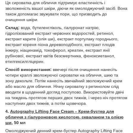
Ця сироватка для обличчя підтримує еластичність і
зволоженість вашої шкіри, діючи як омолоджуючий засіб. Вона
також допомагає звужувати пори, що призводить до
очищення шкіри.
Склад:
вода, бутиленгліколь, гіалуронат натрію,
гідролізований екстракт червоних водоростей, ретинол,
екстракт карите (олія ши), екстракт портулаку городнього,
екстракт кореня піона деревоподібного, екстракт плодів
інжиру, ніацинамід, токоферол, креатин, екстракт янії
рубінової, екстракт квітів безсмертника, феноксиетанол,
етилгексилгліцерин.
Спосіб використання:
ввечері після очищення нанесіть
чотири краплі зволожуючої сироватки на обличчя, шию та
зону декольте. Потім нанесіть звичайний зволожуючий крем
або масло для обличчя. Нічну сироватку з ретинолом слід
вводити в щоденний догляд поступово. Використовуйте двічі
на тиждень протягом перших двох тижнів, і через ніч протягом
наступних двох тижнів, а потім щовечора.
4.
Autography Lifting Face Cream – Крем-бустер для
обличчя з гіалуроновою кислотою, скваланом та олією
ши
, 50 мл
Омолоджуючий денний крем-бустер Autography Lifting Face