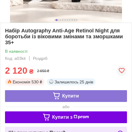
Набір Autography Anti-Age Retinol Night для
боротьби із віковими змінами та зморшками
35+
В наявності
Код: a03kit
Роздріб
2 120
₴
2 650 ₴
Економія
530 ₴
Залишилось
25 днів
Купити
або
Купити з