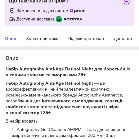
Що таке купити з Пром?
Замовлення під захистом
Доступна доставка
Опис
Характеристики
Відгуки про товар
Доставка
Опис
Набір Autography Anti-Age Retinol Night для боротьби із
віковими змінами та зморшками 35+
Набір Autography Anti-Age Retinol Night
— це
високоефективний нічний терапевтичний комплекс
українсько-американського бренду Autography Aesthetics,
розроблений для
інтенсивного омолодження, корекції
глибоких зморшок та відновлення пружності шкіри
вікової категорії 35+
.
В набір входять:
Autography Gel Cleanser AM/PM – Гель для очищення
шкіри обличчя з пілінговим ефектом, 200 мл - 1 шт