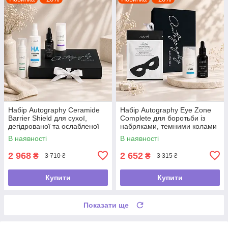
Набір Autography Ceramide
Набір Autography Eye Zone
Barrier Shield для сухої,
Complete для боротьби із
дегідрованої та ослабленої
набряками, темними колами
шкіри
та зморшками навколо очей
В наявності
В наявності
2 968
2 652
₴
₴
3 710 ₴
3 315 ₴
Купити
Купити
Показати ще