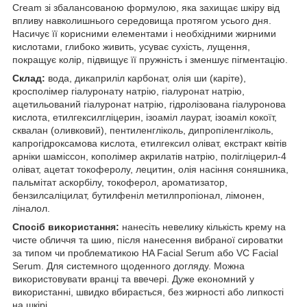
Cream зі збалансованою формулою, яка захищає шкіру від
впливу навколишнього середовища протягом усього дня.
Насичує її корисними елементами і необхідними жирними
кислотами, глибоко живить, усуває сухість, лущення,
покращує колір, підвищує її пружність і зменшує пігментацію.
Склад:
вода, дикаприліл карбонат, олія ши (каріте),
кросполімер гіалуронату натрію, гіалуронат натрію,
ацетильований гіалуронат натрію, гідролізована гіалуронова
кислота, етилгексилгліцерин, ізоаміл лаурат, ізоаміл кокоїт,
сквалан (оливковий), пентиленгліколь, дипропіленгліколь,
капрогідроксамова кислота, етилгексил оліват, екстракт квітів
арніки шаміссон, кополімер акрилатів натрію, полігліцерил-4
оліват, ацетат токоферолу, лецитин, олія насіння соняшника,
пальмітат аскорбілу, токоферол, ароматизатор,
бензилсаліцилат, бутилфеніл метилпропіонал, лімонен,
ліналол.
Спосіб використання:
нанесіть невелику кількість крему на
чисте обличчя та шию, після нанесення вибраної сироватки
за типом чи проблематикою HA Facial Serum або VC Facial
Serum. Для системного щоденного догляду. Можна
використовувати вранці та ввечері. Дуже економний у
використанні, швидко вбирається, без жирності або липкості
на шкірі.