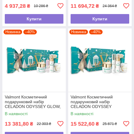
4 937,28
11 694,72
₴
₴
10 286 ₴
24 364 ₴
Купити
Купити
Новинка
–40%
Новинка
–40%
Valmont Косметичний
Valmont Косметичний
подарунковий набір
подарунковий набір
CELADON ODYSSEY GLOW,
CELADON ODYSSEY
50 мл, 8 мл, 30 мл, 35 г
VITALITY, 50 мл, 15 мл, 30
В наявності
В наявності
мл, 35 г
13 381,80
15 522,60
₴
₴
22 303 ₴
25 871 ₴