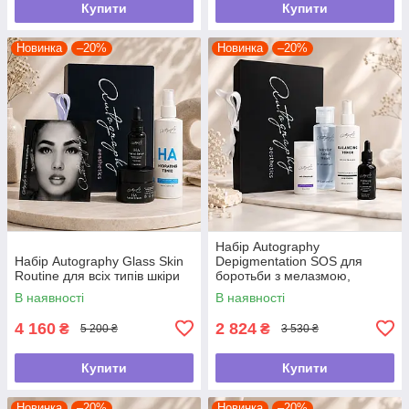
Купити
Купити
Новинка
–20%
Новинка
–20%
Набір Autography
Набір Autography Glass Skin
Depigmentation SOS для
Routine для всіх типів шкіри
боротьби з мелазмою,
постакне, нерівним тоном
В наявності
В наявності
4 160
2 824
₴
₴
5 200 ₴
3 530 ₴
Купити
Купити
Новинка
–20%
Новинка
–20%