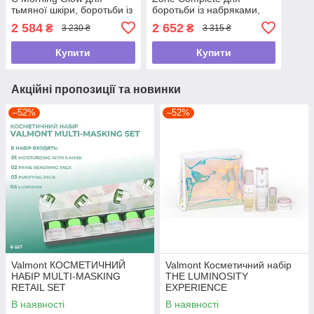
тьмяної шкіри, боротьби із
боротьби із набряками,
гіперпігментацією та
темними колами та
2 584
2 652
₴
₴
3 230 ₴
3 315 ₴
віковии плямами
зморшками навколо очей
Купити
Купити
Акційні пропозиції та новинки
–52%
–52%
Valmont КОСМЕТИЧНИЙ
Valmont Косметичний набір
НАБІР MULTI-MASKING
THE LUMINOSITY
RETAIL SET
EXPERIENCE
В наявності
В наявності