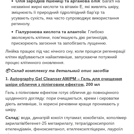
Олія зародків пшениці та арганова олія
: Багаті на
незамінні жирні кислоти та вітамін Е, які живлять шкіру,
зміцнюють її природний гідроліпідний бар'єр та
усувають сухість, яка часто супроводжує використання
ретинолу.
Гіалуронова кислота та алантоїн
: Глибоко
зволожують клітини, пом'якшують дію ретиноїдів,
прискорюють загоєння та запобігають лущенню.
Лінійка працює під час нічного сну, коли процеси регенерації
клітин відбуваються найактивніше, запускаючи потужний
процес клітинного оновлення.
📦 Склад комплексу та детальний опис засобів
1.
Autography Gel Cleanser AM/PM – Гель для очищення
шкіри обличчя з пілінговим ефектом
, 200 мл
Гель з пілінговим ефектом готує обличчя до повноцінного
щоденного догляду: пори очищаються, креми і сироватки
діють активніше, їх корисні речовини краще проникають у
шкіру.
Склад:
вода, динатрій кокоїл глутамат, кокобетаїн, кополімер
акрилатів/бегенет-25 метакрилату, тетрагідроксипропіл
етилендіамін, феноксиетанол, етилгексилгліцерин, лауроїл