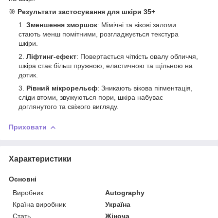
🎯
Результати застосування для шкіри 35+
Зменшення зморшок
: Мімічні та вікові заломи
стають менш помітними, розгладжується текстура
шкіри.
Ліфтинг-ефект
: Повертається чіткість овалу обличчя,
шкіра стає більш пружною, еластичною та щільною на
дотик.
Рівний мікрорельєф
: Зникають вікова пігментація,
сліди втоми, звужуються пори, шкіра набуває
доглянутого та свіжого вигляду.
Приховати
Характеристики
Основні
Виробник
Autography
Країна виробник
Україна
Стать
Жіноча