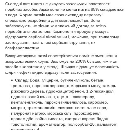
Сьогодні вже нікого не дивують зволожуючі властивості
подібних засобів. Адже вони не менш ніж на 85% складаються
з води. Форма патчів має свою очевидну перевагу і
спеціально розроблена для комплексної дії. Вони
забезпечують не тільки комплексний догляд за всією
періорбітальною зоною. Компоненти продукту можуть
відстрочити серйозні вікові зміни і, можливо, при тривалому
застосуванні, навіть такі серйозні втручання, як
блефаропластика.
Використовуючи патчі спостерігається помітне зменшення
зморшок,темних кругів. Зволожує на 200% більше, ніж інші
засоби з колагеном у складі. Швидко підвищує еластичність
шкіри - ефект видно відразу після застосування.
Склад
: Вода, гліцерин, бутиленгліколь, бетаїн,
трегалоза, порошок червоного морського моху, камедь
ріжкового дерева, гідроксіацетофенон, 1,2-гександіол,
гідролізований колаген, ацетат токоферолу,
пентиленгліколь, гідроксіетилцелюлоза, карбомер,
матрин, триетаноламін, екстракт листя алое вера,
гіалуронат натрію, морська сіль, гідроксифеніл
пропамідбензойна кислота, екстракт кореня бадан
товстолистий, ароматизатор, полісорбат-20, пальмітоїл
пентапептид-4.