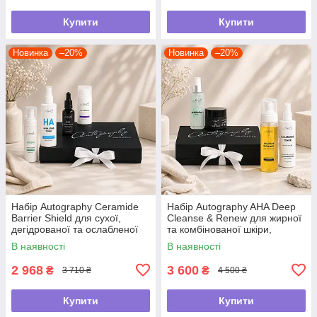
Купити
Купити
Новинка
–20%
Новинка
–20%
Набір Autography Ceramide
Набір Autography AHA Deep
Barrier Shield для сухої,
Cleanse & Renew для жирної
дегідрованої та ослабленої
та комбінованої шкіри,
шкіри
звуження пор та
В наявності
В наявності
вирівнювання текстури
2 968
3 600
₴
₴
3 710 ₴
4 500 ₴
Купити
Купити