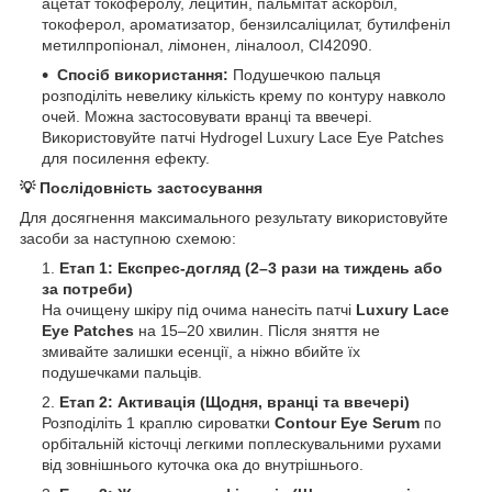
ацетат токоферолу, лецитин, пальмітат аскорбіл,
токоферол, ароматизатор, бензилсаліцилат, бутилфеніл
метилпропіонал, лімонен, ліналоол, CI42090.
Спосіб використання:
Подушечкою пальця
розподіліть невелику кількість крему по контуру навколо
очей. Можна застосовувати вранці та ввечері.
Використовуйте патчі Hydrogel Luxury Lace Eye Patches
для посилення ефекту.
💡 Послідовність застосування
Для досягнення максимального результату використовуйте
засоби за наступною схемою:
Етап 1: Експрес-догляд (2–3 рази на тиждень або
за потреби)
На очищену шкіру під очима нанесіть патчі
Luxury Lace
Eye Patches
на 15–20 хвилин. Після зняття не
змивайте залишки есенції, а ніжно вбийте їх
подушечками пальців.
Етап 2: Активація (Щодня, вранці та ввечері)
Розподіліть 1 краплю сироватки
Contour Eye Serum
по
орбітальній кісточці легкими поплескувальними рухами
від зовнішнього куточка ока до внутрішнього.