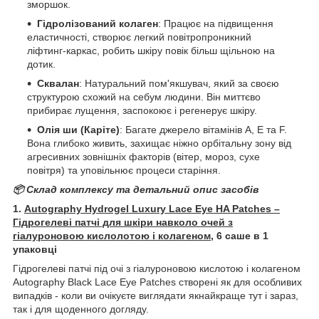
зморшок.
Гідролізований колаген
: Працює на підвищення
еластичності, створює легкий повітропроникний
ліфтинг-каркас, робить шкіру повік більш щільною на
дотик.
Сквалан
: Натуральний пом'якшувач, який за своєю
структурою схожий на себум людини. Він миттєво
прибирає лущення, заспокоює і регенерує шкіру.
Олія ши (Каріте)
: Багате джерело вітамінів A, E та F.
Вона глибоко живить, захищає ніжно орбітальну зону від
агресивних зовнішніх факторів (вітер, мороз, сухе
повітря) та уповільнює процеси старіння.
📦 Склад комплексу та детальний опис засобів
1.
Autography Hydrogel Luxury Lace Eye HA Patches –
Гідрогелеві патчі для шкіри навколо очей з
гіалуроновою кислолотою і колагеном
, 6 саше в 1
упаковці
Гідрогелеві патчі під очі з гіалуроновою кислотою і колагеном
Autography Black Lace Eye Patches створені як для особливих
випадків - коли ви очікуєте виглядати якнайкраще тут і зараз,
так і для щоденного догляду.