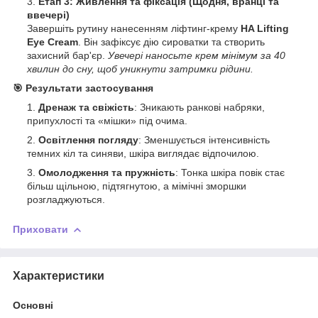
Етап 3: Живлення та фіксація (Щодня, вранці та
ввечері)
Завершіть рутину нанесенням ліфтинг-крему
HA Lifting
Eye Cream
. Він зафіксує дію сироватки та створить
захисний бар'єр.
Увечері наносьте крем мінімум за 40
хвилин до сну, щоб уникнути затримки рідини.
🎯 Результати застосування
Дренаж та свіжість
: Зникають ранкові набряки,
припухлості та «мішки» під очима.
Освітлення погляду
: Зменшується інтенсивність
темних кіл та синяви, шкіра виглядає відпочилою.
Омолодження та пружність
: Тонка шкіра повік стає
більш щільною, підтягнутою, а мімічні зморшки
розгладжуються.
Приховати
Характеристики
Основні