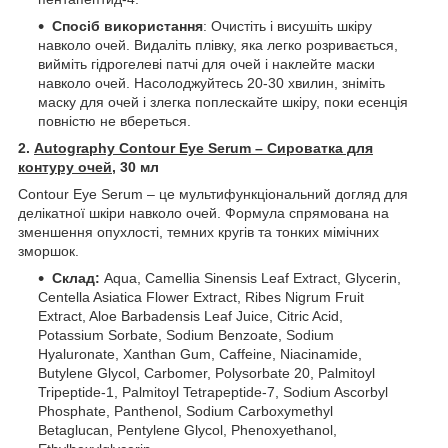
Спосіб використання
: Очистіть і висушіть шкіру
навколо очей. Видаліть плівку, яка легко розривається,
вийміть гідрогелеві патчі для очей і наклейте маски
навколо очей. Насолоджуйтесь 20-30 хвилин, зніміть
маску для очей і злегка поплескайте шкіру, поки есенція
повністю не вбереться.
2.
Autography Contour Eye Serum – Сироватка для
контуру очей
, 30 мл
Contour Eye Serum – це мультифункцiональний догляд для
делікатної шкіри навколо очей. Формула спрямована на
зменшення опухлості, темних кругів та тонких мімічних
зморшок.
Склад:
Aqua, Camellia Sinensis Leaf Extract, Glycerin,
Centella Asiatica Flower Extract, Ribes Nigrum Fruit
Extract, Aloe Barbadensis Leaf Juice, Citric Acid,
Potassium Sorbate, Sodium Benzoate, Sodium
Hyaluronate, Xanthan Gum, Caffeine, Niacinamide,
Butylene Glycol, Carbomer, Polysorbate 20, Palmitoyl
Tripeptide-1, Palmitoyl Tetrapeptide-7, Sodium Ascorbyl
Phosphate, Panthenol, Sodium Carboxymethyl
Betaglucan, Pentylene Glycol, Phenoxyethanol,