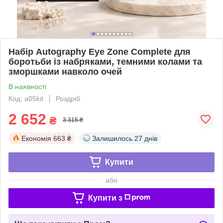
Набір Autography Eye Zone Complete для
боротьби із набряками, темними колами та
зморшками навколо очей
В наявності
Код: a05kit
Роздріб
2 652
₴
3 315 ₴
Економія
663 ₴
Залишилось
27 днів
Купити
або
Купити з