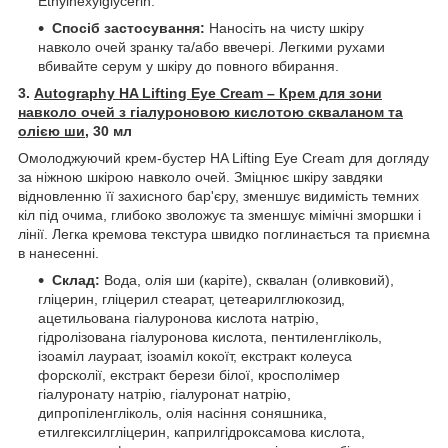
Ethylhexylglycerin.
Спосіб застосування:
Наносіть на чисту шкіру
навколо очей зранку та/або ввечері. Легкими рухами
вбивайте серум у шкіру до повного вбирання.
3.
Autography HA Lifting Eye Cream – Крем для зони
навколо очей з гіалуроновою кислотою скваланом та
олією ши
, 30 мл
Омолоджуючий крем-бустер HA Lifting Eye Cream для догляду
за ніжною шкірою навколо очей. Зміцнює шкіру завдяки
відновленню її захисного бар'єру, зменшує видимість темних
кіл під очима, глибоко зволожує та зменшує мімічні зморшки і
лінії. Легка кремова текстура швидко поглинається та приємна
в нанесенні.
Склад:
Вода, олія ши (каріте), сквалан (оливковий),
гліцерин, гліцерил стеарат, цетеарилглюкозид,
ацетильована гіалуронова кислота натрію,
гідролізована гіалуронова кислота, пентиленгліколь,
ізоаміл лаураат, ізоаміл кокоїт, екстракт колеуса
форсколії, екстракт берези білої, кросполімер
гіалуронату натрію, гіалуронат натрію,
дипропіленгліколь, олія насіння соняшника,
етилгексилгліцерин, каприлгідроксамова кислота,