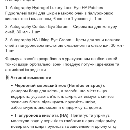
1. Autography Hydrogel Luxury Lace Eye HA Patches –
Гідрогелеві патчі для шкіри навколо очей з гіалуроновою
кислолотою і колагеном, 6 саше в 1 упаковці - 1 шт
2. Autography Contour Eye Serum – Сироватка для контуру
очей, 30 мл - 1 шт
3. Autography HA Lifting Eye Cream – Крем для зони навколо
очей з гіалуроновою кислотою скваланом та олією ши, 30 мл -
1 шт
Формула засобів розроблена з урахуванням особливостей
тонкої шкіри орбітальної зони і поєднує потужні дренажні та
антивікові інгредієнти.
🧬 Активні компоненти
Червоний морський мох (Hondus crispus)
є
донором йоду для клітин, а засоби, що містять цю
водорість, усувають в’ялість шкіри, активізують синтез
захисних білків, підвищують пружність шкіри,
забезпечують зволоження епідермісу та дерми.
Гіалуронова кислота (HA)
: Притягує та утримує
молекули води у верхніх та глибоких шарах епідермісу,
повертаючи шкірі пружність та заповнюючи дрібну сітку