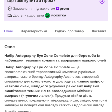
Що таке купити з Пром?
Замовлення під захистом
Доступна доставка
Опис
Характеристики
Відгуки про товар
Доставка
Опис
Набір Autography Eye Zone Complete для боротьби із
набряками, темними колами та зморшками навколо очей
Набір Autography Eye Zone Complete
— це
високоефективний терапевтичний комплекс українсько-
американського бренду Autography Aesthetics, створений
спеціально для
комплексного догляду за ніжною шкірою
навколо очей, швидкого усунення ранкових набряків,
висвітлення темних кіл та розгладження мімічних
зморшок («гусячих лапок»)
. Продукти лінійки діють
синергетично, покращуючи мікроциркуляцію, зміцнюючи тонкі
капіляри та повертаючи погляду свіжість і відпочилий вигляд.
В набір входять: