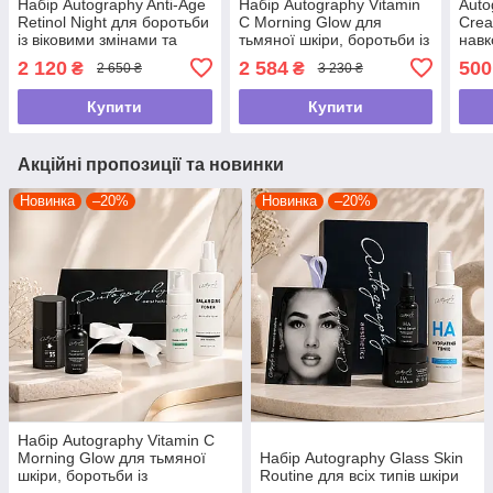
Набір Autography Anti-Age
Набір Autography Vitamin
Auto
Retinol Night для боротьби
C Morning Glow для
Crea
із віковими змінами та
тьмяної шкіри, боротьби із
навк
зморшками 35+
гіперпігментацією та
гіал
2 120
2 584
500
₴
₴
2 650 ₴
3 230 ₴
віковии плямами
сква
30м
Купити
Купити
Акційні пропозиції та новинки
Новинка
–20%
Новинка
–20%
Набір Autography Vitamin C
Morning Glow для тьмяної
Набір Autography Glass Skin
шкіри, боротьби із
Routine для всіх типів шкіри
гіперпігментацією та віковии