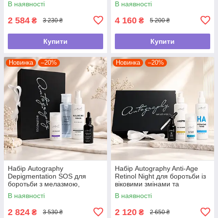
В наявності
В наявності
плямами
2 584
4 160
₴
₴
3 230 ₴
5 200 ₴
Купити
Купити
Новинка
–20%
Новинка
–20%
Набір Autography
Набір Autography Anti-Age
Depigmentation SOS для
Retinol Night для боротьби із
боротьби з мелазмою,
віковими змінами та
постакне, нерівним тоном
зморшками 35+
В наявності
В наявності
2 824
2 120
₴
₴
3 530 ₴
2 650 ₴