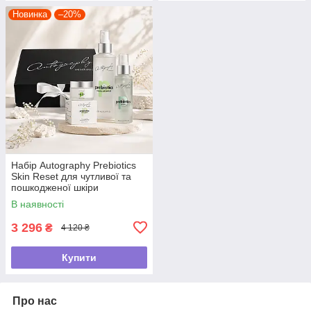
Новинка
–20%
Набір Autography Prebiotics
Skin Reset для чутливої та
пошкодженої шкіри
В наявності
3 296
₴
4 120 ₴
Купити
Про нас