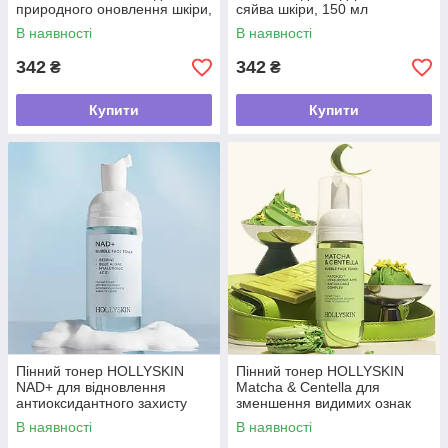
природного оновлення шкіри,
сяйва шкіри, 150 мл
150 мл
В наявності
В наявності
342
342
₴
₴
Купити
Купити
Пінний тонер HOLLYSKIN
Пінний тонер HOLLYSKIN
NAD+ для відновлення
Matcha & Centella для
антиоксидантного захисту
зменшення видимих ознак
шкіри, 150 мл
подразнення, 150 мл
В наявності
В наявності