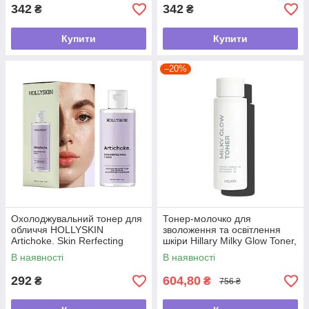
342
342
₴
₴
Купити
Купити
–20%
Охолоджувальний тонер для
Тонер-молочко для
обличчя HOLLYSKIN
зволоження та освітлення
Artichoke. Skin Rerfecting
шкіри Hillary Milky Glow Toner,
Toner, 150 мл
100 мл
В наявності
В наявності
292
604,80
₴
₴
756 ₴