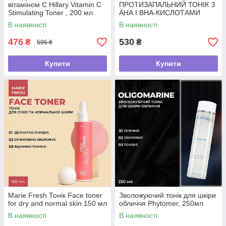
вітаміном С Hillary Vitamin C
ПРОТИЗАПАЛЬНИЙ ТОНІК З
Stimulating Toner , 200 мл
АНА І ВНА-КИСЛОТАМИ
Face toner for problem skin
В наявності
В наявності
150 мл
476
530
₴
₴
595 ₴
Купити
Купити
Marie Fresh Тонік Face toner
Зволожуючий тонік для шкіри
for dry and normal skin 150 мл
обличчя Phytomer, 250мл
В наявності
В наявності