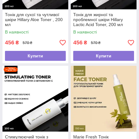
Тонік для сухої та чутливої
Тонік для жирної та
шкіри Hillary Aloe Toner , 200
проблемної шкіри Hillary
мл
Lactic Aсid Toner, 200 мл
В наявності
В наявності
456
456
₴
₴
570 ₴
570 ₴
Купити
Купити
–20%
Стимулюючий тонік з
Marie Fresh Тонік