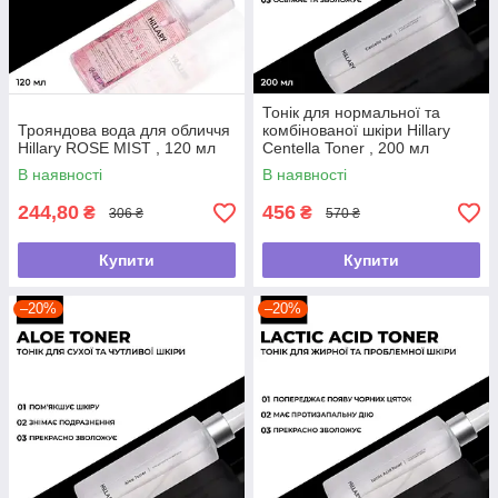
Тонік для нормальної та
Трояндова вода для обличчя
комбінованої шкіри Hillary
Hillary ROSE MIST , 120 мл
Centella Toner , 200 мл
В наявності
В наявності
244,80
456
₴
₴
306 ₴
570 ₴
Купити
Купити
–20%
–20%