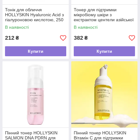
Тонік для обличчя
Тонер для підтримки
HOLLYSKIN Hyaluronic Acid з
мікробіому шкіри з
гіалуроновою кислотою, 250
екстрактом центели азійської
мл
і рисом Rice Touch
В наявності
В наявності
HOLLYSKIN, 200 мл
212
382
₴
₴
Купити
Купити
Пінний тонер HOLLYSKIN
Пінний тонер HOLLYSKIN
SALMON DNA PDRN для
Вітамін С для підтримки