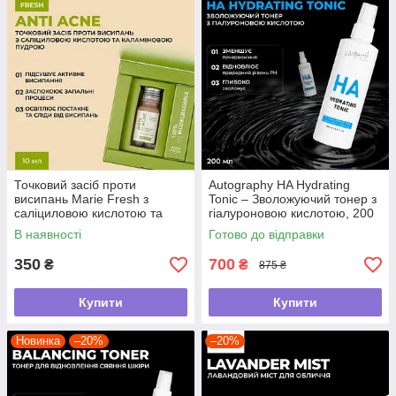
Точковий засіб проти
Autography HA Hydrating
висипань Marie Fresh з
Tonic – Зволожуючий тонер з
саліциловою кислотою та
гіалуроновою кислотою, 200
каламіновою пудрою 10 мл
мл
В наявності
Готово до відправки
350
700
₴
₴
875 ₴
Купити
Купити
Новинка
–20%
–20%