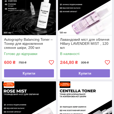
Autography Balancing Toner –
Лавандовий міст для обличчя
Тонер для відновлення
Hillary LAVENDER MIST , 120
сяяння шкіри, 200 мл
мл
Готово до відправки
В наявності
600
244,80
₴
₴
750 ₴
306 ₴
Купити
Купити
–20%
–20%