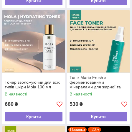
Купити
Купити
Тонік Marie Fresh з
Тонер зволожуючий для всіх
ферментованими
типів шкіри Mola 100 мл
мінералами для жирної та
комбінованої шкіри 150 мл
В наявності
В наявності
680
530
₴
₴
Купити
Купити
Новинка
–20%