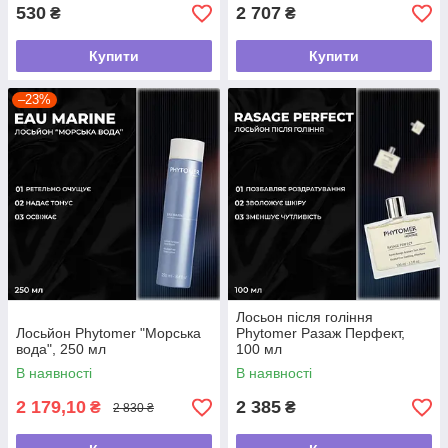
530
2 707
₴
₴
Купити
Купити
–23%
Лосьон після гоління
Лосьйон Phytomer "Морська
Phytomer Разаж Перфект,
вода", 250 мл
100 мл
В наявності
В наявності
2 179,10
2 385
₴
₴
2 830 ₴