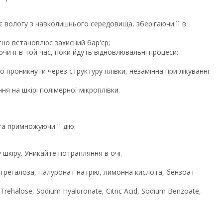
є вологу з навколишнього середовища, зберігаючи її в
но встановлює захисний бар'єр;
и її в той час, поки йдуть відновлювальні процеси;
но проникнути через структуру плівки, незамінна при лікуванні
я на шкірі полімерної мікроплівки.
а примножуючи її дію.
 шкіру. Уникайте потрапляння в очі.
, трегалоза, гіалуронат натрію, лимонна кислота, бензоат
 Trehalose, Sodium Hyaluronate, Citric Acid, Sodium Benzoate,