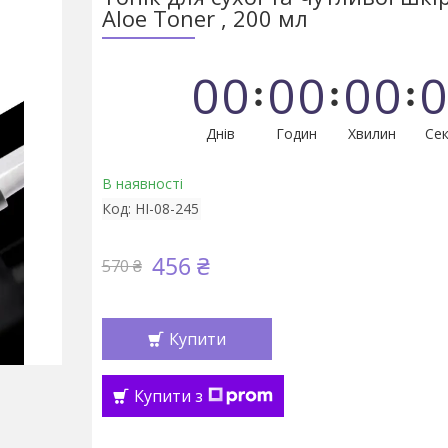
Aloe Toner , 200 мл
0
0
0
0
0
0
0
Днів
Годин
Хвилин
Сек
В наявності
Код:
HI-08-245
456 ₴
570 ₴
Купити
Купити з