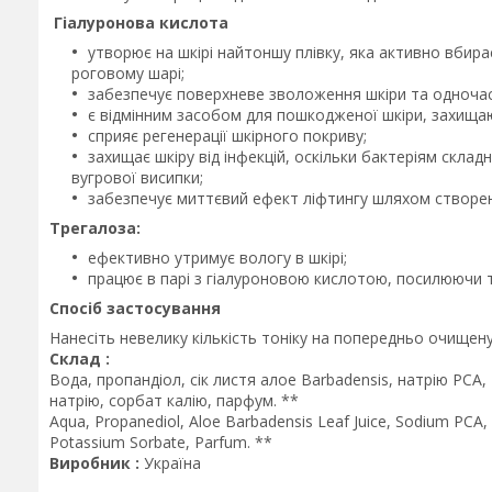
Гіалуронова кислота
утворює на шкірі найтоншу плівку, яка активно вбира
роговому шарі;
забезпечує поверхневе зволоження шкіри та одночас
є відмінним засобом для пошкодженої шкіри, захищаюч
сприяє регенерації шкірного покриву;
захищає шкіру від інфекцій, оскільки бактеріям склад
вугрової висипки;
забезпечує миттєвий ефект ліфтингу шляхом створенн
Трегалоза:
ефективно утримує вологу в шкірі;
працює в парі з гіалуроновою кислотою, посилюючи т
Спосіб застосування
Нанесіть невелику кількість тоніку на попередньо очищену
Склад :
Вода, пропандіол, сік листя алое Barbadensis, натрію PCA
натрію, сорбат калію, парфум. **
Aqua, Propanediol, Aloe Barbadensis Leaf Juice, Sodium PCA,
Potassium Sorbate, Parfum. **
Виробник :
Україна