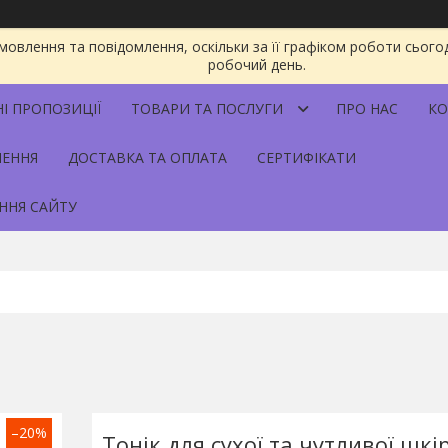
овлення та повідомлення, оскільки за її графіком роботи сього
робочий день.
НІ ПРОПОЗИЦІЇ
ТОВАРИ ТА ПОСЛУГИ
ПРО НАС
КО
НЕННЯ
ДОСТАВКА ТА ОПЛАТА
СЕРТИФІКАТИ
ННЯ САЙТУ
–20%
Тонік для сухої та чутливої шкір