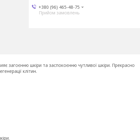
+380 (96) 465-48-75
Прийом замовлень
рияє загоєнню шкіри та заспокоєнню чутливої шкіри. Прекрасно
егенерації клітин.
кіри.