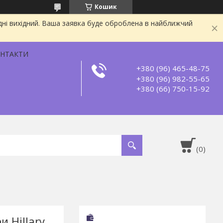
Кошик
дні вихідний. Ваша заявка буде оброблена в найближчий
НТАКТИ
+380 (96) 465-48-75
+380 (96) 982-55-65
+380 (66) 750-15-92
и Hillary