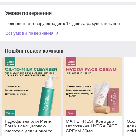
Умови повернення
Повернення товару впродовж 14 днів за рахунок покупця
Всі умови повернення
Подібні товари компанії
Гідрофільна олія Marie
MARIE FRESH Крем для
Охо
Fresh з саліциловою
зволоження HYDRA FACE
для
кислотою для жирної та
CREAM 30мл
Arti
комбінованої шкіри 150 мл
Tone