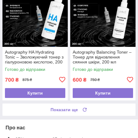
Autography HA Hydrating
Autography Balancing Toner –
Tonic – Зволожуючий тонер з
Тонер для відновлення
гіалуроновою кислотою, 200
сяяння шкіри, 200 мл
мл
Готово до відправки
Готово до відправки
700
600
₴
₴
875 ₴
750 ₴
Купити
Купити
Показати ще
Про нас