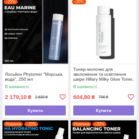
–23%
–20%
Тонер-молочко для
Лосьйон Phytomer "Морська
зволоження та освітлення
вода", 250 мл
шкіри Hillary Milky Glow Toner,
100 мл
В наявності
В наявності
2 179,10
604,80
₴
₴
2 830 ₴
756 ₴
Купити
Купити
Новинка
–20%
Новинка
–20%