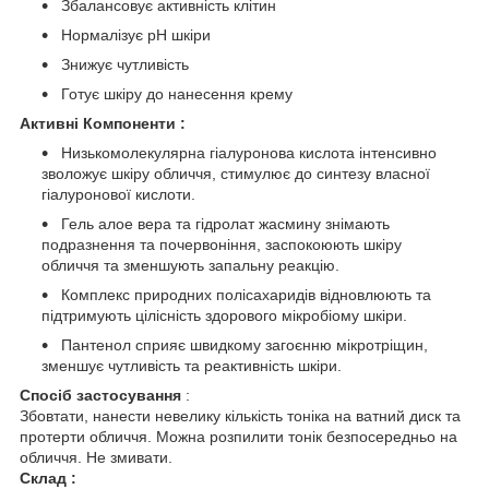
Збалансовує активність клітин
Нормалізує рН шкіри
Знижує чутливість
Готує шкіру до нанесення крему
Активні Компоненти :
Низькомолекулярна гіалуронова кислота інтенсивно
зволожує шкіру обличчя, стимулює до синтезу власної
гіалуронової кислоти.
Гель алое вера та гідролат жасмину знімають
подразнення та почервоніння, заспокоюють шкіру
обличчя та зменшують запальну реакцію.
Комплекс природних полісахаридів відновлюють та
підтримують цілісність здорового мікробіому шкіри.
Пантенол сприяє швидкому загоєнню мікротріщин,
зменшує чутливість та реактивність шкіри.
Спосіб застосування
:
Збовтати, нанести невелику кількість тоніка на ватний диск та
протерти обличчя. Можна розпилити тонік безпосередньо на
обличчя. Не змивати.
Склад :