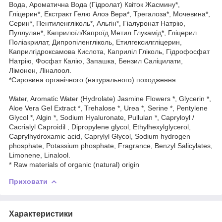
Вода, Ароматична Вода (Гідролат) Квіток Жасмину*,
Гліцерин*, Екстракт Гелю Алоэ Вера*, Трегалоза*, Мочевина*,
Серин*, Пентиленгліколь*, Альгін*, Гіалуронат Натрію,
Пуллулан*, Каприлоїл/Капроїд Метил Глукамід*, Гліцерил
Поліакрилат, Дипропіленгліколь, Етилгексилгліцерин,
Каприлгідроксамова Кислота, Каприліл Гліколь, Гідрофосфат
Натрію, Фосфат Калію, Запашка, Бензил Саліцилати,
Лімонен, Ліналоол.
*Сировина органічного (натурального) походження
Water, Aromatic Water (Hydrolate) Jasmine Flowers *, Glycerin *,
Aloe Vera Gel Extract *, Trehalose *, Urea *, Serine *, Pentylene
Glycol *, Algin *, Sodium Hyaluronate, Pullulan *, Capryloyl /
Cacrialyl Caproidil , Dipropylene glycol, Ethylhexylglycerol,
Caprylhydroxamic acid, Caprylyl Glycol, Sodium hydrogen
phosphate, Potassium phosphate, Fragrance, Benzyl Salicylates,
Limonene, Linalool.
* Raw materials of organic (natural) origin
Приховати
Характеристики