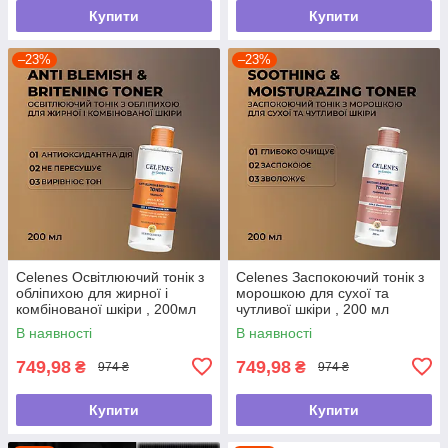
Купити
Купити
–23%
–23%
Celenes Освітлюючий тонік з
Celenes Заспокоючий тонік з
обліпихою для жирної і
морошкою для сухої та
комбінованої шкіри , 200мл
чутливої шкіри , 200 мл
В наявності
В наявності
749,98
749,98
₴
₴
974 ₴
974 ₴
Купити
Купити