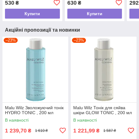
530
630
292
₴
₴
Купити
Купити
Акційні пропозиції та новинки
–23%
–23%
Malu Wilz Зволожуючий тонік
Malu Wilz Тонік для сяйва
HYDRO TONIC , 200 мл
шкіри GLOW TONIC , 200 мл
В наявності
В наявності
1 239,70
1 221,99
₴
₴
1 610 ₴
1 587 ₴