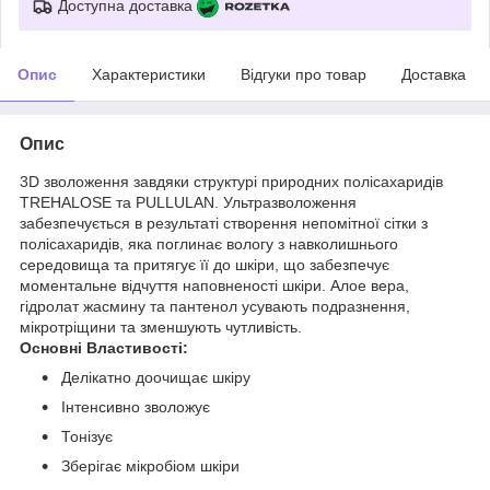
Доступна доставка
Опис
Характеристики
Відгуки про товар
Доставка
Опис
3D зволоження завдяки структурі природних полісахаридів
TREHALOSE та PULLULAN. Ультразволоження
забезпечується в результаті створення непомітної сітки з
полісахаридів, яка поглинає вологу з навколишнього
середовища та притягує її до шкіри, що забезпечує
моментальне відчуття наповненості шкіри. Алое вера,
гідролат жасмину та пантенол усувають подразнення,
мікротріщини та зменшують чутливість.
Основні Властивості:
Делікатно доочищає шкіру
Інтенсивно зволожує
Тонізує
Зберігає мікробіом шкіри