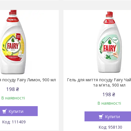
 посуду Fairy Лимон, 900 мл
Гель для миття посуду Fairy Ча
та м'ята, 900 мл
198 ₴
198 ₴
В наявності
В наявності
Купити
Купити
111409
958130