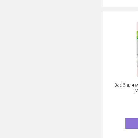
Засіб для 
М