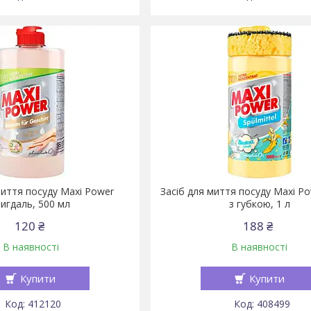
миття посуду Maxi Power
Засіб для миття посуду Maxi P
игдаль, 500 мл
з губкою, 1 л
120 ₴
188 ₴
В наявності
В наявності
Купити
Купити
412120
408499