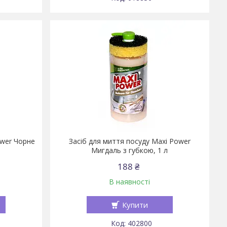
ower Чорне
Засіб для миття посуду Maxi Power
Мигдаль з губкою, 1 л
188 ₴
В наявності
Купити
402800