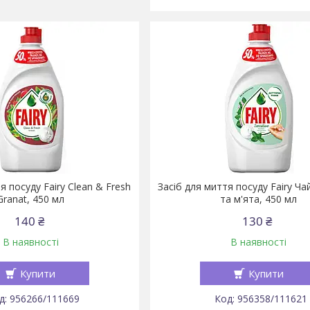
я посуду Fairy Clean & Fresh
Засіб для миття посуду Fairy Ч
Granat, 450 мл
та м'ята, 450 мл
140 ₴
130 ₴
В наявності
В наявності
Купити
Купити
956266/111669
956358/111621