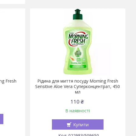
ng Fresh
Рідина для миття посуду Morning Fresh
Sensitive Aloe Vera Cуперконцентрат, 450
мл
110 ₴
В наявності
Купити
022983/509650