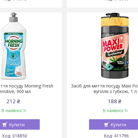
иття посуду Morning Fresh
Засіб для миття посуду Maxi P
ensitive, 900 мл
вугілля з губкою, 1 л
212 ₴
188 ₴
В наявності
В наявності
Купити
Купити
018850
411796