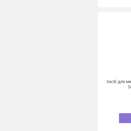
Засіб для м
S