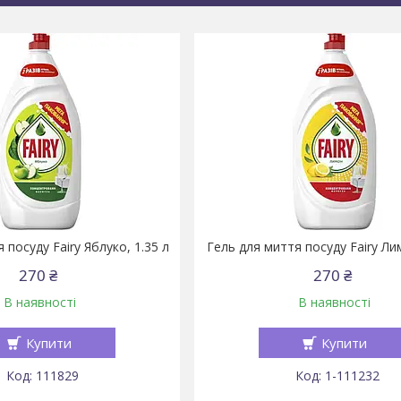
 посуду Fairy Яблуко, 1.35 л
Гель для миття посуду Fairy Лим
270 ₴
270 ₴
В наявності
В наявності
Купити
Купити
111829
1-111232