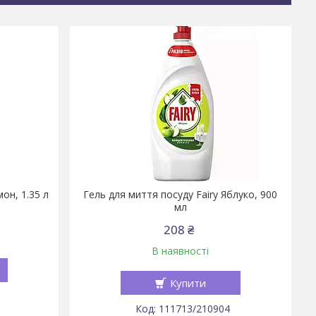
он, 1.35 л
Гель для миття посуду Fairy Яблуко, 900
мл
208 ₴
В наявності
Купити
111713/210904