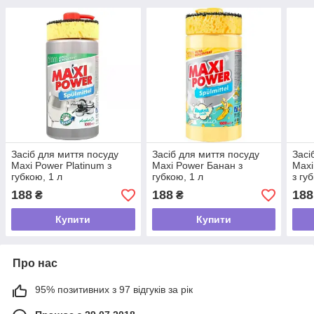
Засіб для миття посуду
Засіб для миття посуду
Засі
Maxi Power Platinum з
Maxi Power Банан з
Maxi
губкою, 1 л
губкою, 1 л
з гу
188
188
188
₴
₴
Купити
Купити
Про нас
95% позитивних з 97 відгуків за рік