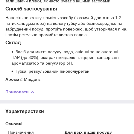
залишаючи плівки, як часто буває з іншими засобами.
Спосіб застосування
Нанесіть невелику кількість засобу (зазвичай достатньо 1-2
натискань дозатора) на вологу губку або безпосередньо на
забруднений посуд, протріть поверхню, щоб утворилася піна,
і потім ретельно промийте чистою водою.
Склад
Засіб для миття посуду: вода, аніонні та неіоногенні
ПАР (до 30%), екстракт мигдалю, гліцерин, консервант,
ароматизатор та регулятор pH.
Губка: ретікульований пінополіуретан.
Аромат:
Мигдаль
Приховати
Характеристики
Основні
Призначення
Для всіх видів посуду