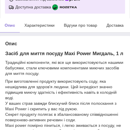
Доступна доставка
Опис
Характеристики
Відгуки про товар
Доставка
Опис
Засіб для миття посуду Maxi Power Мигдаль, 1 л
Традиційні компоненти, які все ще використовуються нашими
бабусями, стали ключовими компонентами миючих засобів
для миття посуду.
При виготовленні продукту використовують соду, яка
нешкідлива для здоров'я людини. Цей інгредієнт значно
підвищив миючу здатність і ефективність навіть в холодній
воді.
У ваших страв завжди блискучий блиск після полоскання з
Maxi Power і скрипить у вас під рукою.
Секрет продукту полягає в збалансованому співвідношенні
поверхнево-активних речовин і соди.
Maxi power помірно піниться, і легко змивається з посуду, не