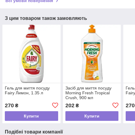
Всі умови повернення
З цим товаром також замовляють
Гель для миття посуду
Засіб для миття посуду
Гель
Fairy Лимон, 1.35 л
Morning Fresh Tropical
Fair
Crush, 900 мл
270
202
270
₴
₴
Купити
Купити
Подібні товари компанії