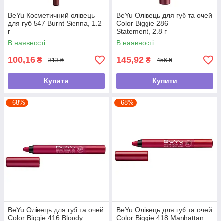
BeYu Косметичний олівець
BeYu Олівець для губ та очей
для губ 547 Burnt Sienna, 1.2
Color Biggie 286
г
Statement, 2.8 г
В наявності
В наявності
100,16
145,92
₴
₴
313 ₴
456 ₴
Купити
Купити
–68%
–68%
BeYu Олівець для губ та очей
BeYu Олівець для губ та очей
Color Biggie 416 Bloody
Color Biggie 418 Manhattan