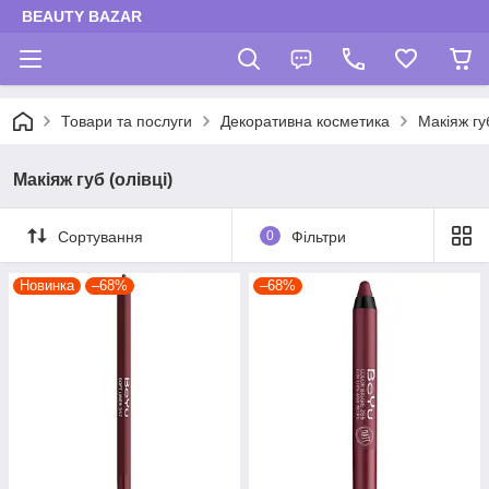
BEAUTY BAZAR
Товари та послуги
Декоративна косметика
Макіяж губ
Макіяж губ (олівці)
Сортування
0
Фільтри
Новинка
–68%
–68%