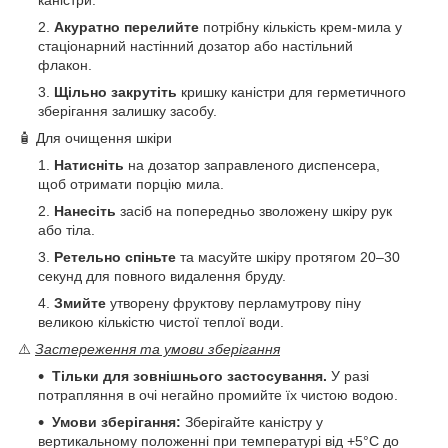
Акуратно перелийте
потрібну кількість крем-мила у
стаціонарний настінний дозатор або настільний
флакон.
Щільно закрутіть
кришку каністри для герметичного
зберігання залишку засобу.
🧴 Для очищення шкіри
Натисніть
на дозатор заправленого диспенсера,
щоб отримати порцію мила.
Нанесіть
засіб на попередньо зволожену шкіру рук
або тіла.
Ретельно спіньте
та масуйте шкіру протягом 20–30
секунд для повного видалення бруду.
Змийте
утворену фруктову перламутрову піну
великою кількістю чистої теплої води.
⚠️
Застереження та умови зберігання
Тільки для зовнішнього застосування.
У разі
потрапляння в очі негайно промийте їх чистою водою.
Умови зберігання:
Зберігайте каністру у
вертикальному положенні при температурі від +5°C до