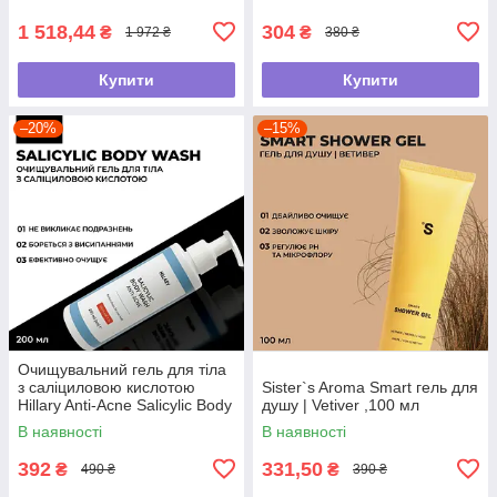
1 518,44
304
₴
₴
1 972 ₴
380 ₴
Купити
Купити
–20%
–15%
Очищувальний гель для тіла
з саліциловою кислотою
Sister`s Aroma Smart гель для
Hillary Anti-Acne Salicylic Body
душу | Vetiver ,100 мл
Wash , 200 мл
В наявності
В наявності
392
331,50
₴
₴
490 ₴
390 ₴