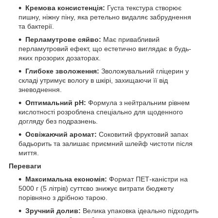
Кремова консистенція:
Густа текстура створює
пишну, ніжну піну, яка ретельно видаляє забруднення
та бактерії.
Перламутрове сяйво:
Має привабливий
перламутровий ефект, що естетично виглядає в будь-
яких прозорих дозаторах.
Глибоке зволоження:
Зволожувальний гліцерин у
складі утримує вологу в шкірі, захищаючи її від
зневоднення.
Оптимальний pH:
Формула з нейтральним рівнем
кислотності розроблена спеціально для щоденного
догляду без подразнень.
Освіжаючий аромат:
Соковитий фруктовий запах
бадьорить та залишає приємний шлейф чистоти після
миття.
Переваги
Максимальна економія:
Формат ПЕТ-каністри на
5000 г (5 літрів) суттєво знижує витрати бюджету
порівняно з дрібною тарою.
Зручний долив:
Велика упаковка ідеально підходить