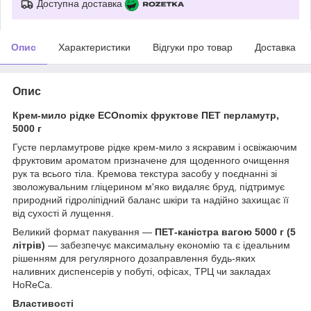
Доступна доставка
Опис
Характеристики
Відгуки про товар
Доставка
Опис
Крем-мило рідке ECOnomix фруктове ПЕТ перламутр,
5000 г
Густе перламутрове рідке крем-мило з яскравим і освіжаючим
фруктовим ароматом призначене для щоденного очищення
рук та всього тіла. Кремова текстура засобу у поєднанні зі
зволожувальним гліцерином м'яко видаляє бруд, підтримує
природний гідроліпідний баланс шкіри та надійно захищає її
від сухості й лущення.
Великий формат пакування —
ПЕТ-каністра вагою 5000 г (5
літрів)
— забезпечує максимальну економію та є ідеальним
рішенням для регулярного дозаправлення будь-яких
наливних диспенсерів у побуті, офісах, ТРЦ чи закладах
HoReCa.
Властивості