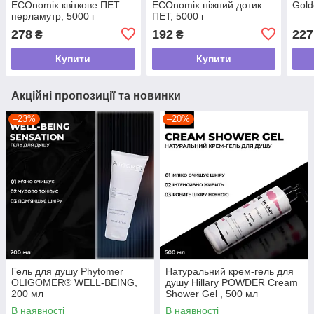
ECOnomix квіткове ПЕТ
ECOnomix ніжний дотик
Gold
перламутр, 5000 г
ПЕТ, 5000 г
278
192
227
₴
₴
Купити
Купити
Акційні пропозиції та новинки
–23%
–20%
Гель для душу Phytomer
Натуральний крем-гель для
OLIGOMER® WELL-BEING,
душу Hillary POWDER Cream
200 мл
Shower Gel , 500 мл
В наявності
В наявності