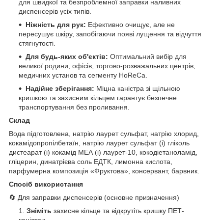
для швидкої та безпроблемної заправки наливних
диспенсерів усіх типів.
Ніжність для рук:
Ефективно очищує, але не
пересушує шкіру, запобігаючи появі лущення та відчуття
стягнутості.
Для будь-яких об'єктів:
Оптимальний вибір для
великої родини, офісів, торгово-розважальних центрів,
медичних установ та сегменту HoReCa.
Надійне зберігання:
Міцна каністра зі щільною
кришкою та захисним кільцем гарантує безпечне
транспортування без проливання.
Склад
Вода підготовлена, натрію лаурет сульфат, натрію хлорид,
кокамідопропілбетаїн, натрію лаурет сульфат (і) гліколь
дистеарат (і) кокамід МЕА (і) лаурет-10, кокодіетаноламід,
гліцерин, динатрієва соль ЕДТК, лимонна кислота,
парфумерна композиція «Фруктова», консервант, барвник.
Спосіб використання
🔄 Для заправки диспенсерів (основне призначення)
Зніміть
захисне кільце та відкрутіть кришку ПЕТ-
каністри.