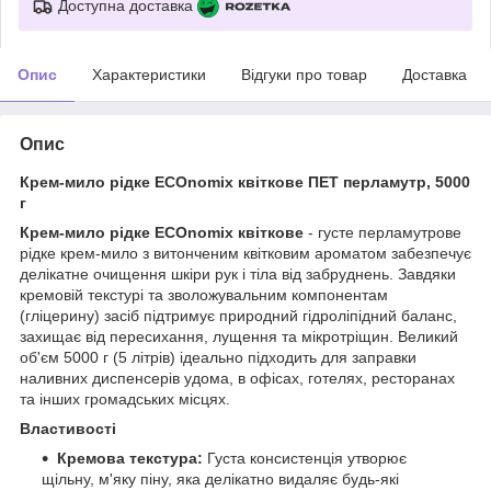
Доступна доставка
Опис
Характеристики
Відгуки про товар
Доставка
Опис
Крем-мило рідке ECOnomix квіткове ПЕТ перламутр, 5000
г
Крем-мило рідке ECOnomix квіткове
- густе перламутрове
рідке крем-мило з витонченим квітковим ароматом забезпечує
делікатне очищення шкіри рук і тіла від забруднень. Завдяки
кремовій текстурі та зволожувальним компонентам
(гліцерину) засіб підтримує природний гідроліпідний баланс,
захищає від пересихання, лущення та мікротріщин. Великий
об'єм 5000 г (5 літрів) ідеально підходить для заправки
наливних диспенсерів удома, в офісах, готелях, ресторанах
та інших громадських місцях.
Властивості
Кремова текстура:
Густа консистенція утворює
щільну, м'яку піну, яка делікатно видаляє будь-які