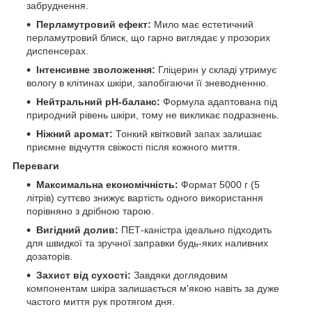
забруднення.
Перламутровий ефект:
Мило має естетичний
перламутровий блиск, що гарно виглядає у прозорих
диспенсерах.
Інтенсивне зволоження:
Гліцерин у складі утримує
вологу в клітинах шкіри, запобігаючи її зневодненню.
Нейтральний pH-баланс:
Формула адаптована під
природний рівень шкіри, тому не викликає подразнень.
Ніжний аромат:
Тонкий квітковий запах залишає
приємне відчуття свіжості після кожного миття.
Переваги
Максимальна економічність:
Формат 5000 г (5
літрів) суттєво знижує вартість одного використання
порівняно з дрібною тарою.
Вигідний долив:
ПЕТ-каністра ідеально підходить
для швидкої та зручної заправки будь-яких наливних
дозаторів.
Захист від сухості:
Завдяки доглядовим
компонентам шкіра залишається м'якою навіть за дуже
частого миття рук протягом дня.