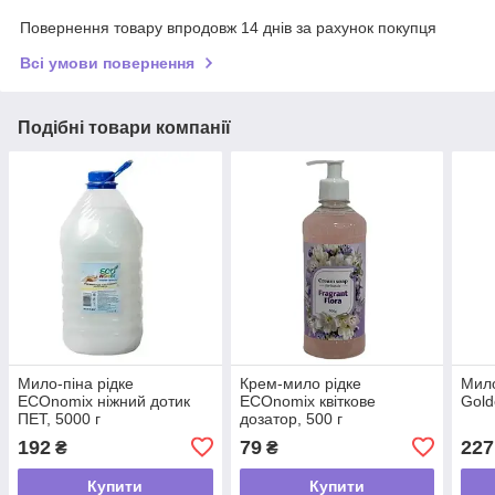
Повернення товару впродовж 14 днів за рахунок покупця
Всі умови повернення
Подібні товари компанії
Мило-піна рідке
Крем-мило рідке
Мило
ECOnomix ніжний дотик
ECOnomix квіткове
Gold
ПЕТ, 5000 г
дозатор, 500 г
192
79
227
₴
₴
Купити
Купити