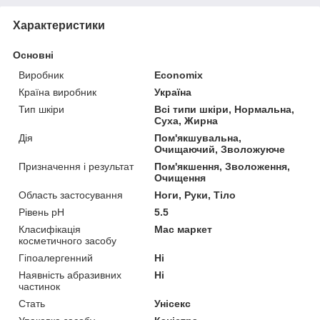
Характеристики
Основні
Виробник
Economix
Країна виробник
Україна
Тип шкіри
Всі типи шкіри, Нормальна,
Суха, Жирна
Дія
Пом'якшувальна,
Очищаючий, Зволожуюче
Призначення і результат
Пом'якшення, Зволоження,
Очищення
Область застосування
Ноги, Руки, Тіло
Рівень pH
5.5
Класифікація
Мас маркет
косметичного засобу
Гіпоалергенний
Ні
Наявність абразивних
Ні
частинок
Стать
Унісекс