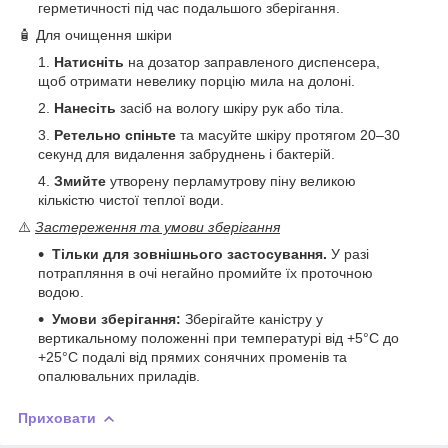
герметичності під час подальшого зберігання.
🧴 Для очищення шкіри
Натисніть
на дозатор заправленого диспенсера,
щоб отримати невелику порцію мила на долоні.
Нанесіть
засіб на вологу шкіру рук або тіла.
Ретельно спіньте
та масуйте шкіру протягом 20–30
секунд для видалення забруднень і бактерій.
Змийте
утворену перламутрову піну великою
кількістю чистої теплої води.
⚠️
Застереження та умови зберігання
Тільки для зовнішнього застосування.
У разі
потрапляння в очі негайно промийте їх проточною
водою.
Умови зберігання:
Зберігайте каністру у
вертикальному положенні при температурі від +5°C до
+25°C подалі від прямих сонячних променів та
опалювальних приладів.
Приховати