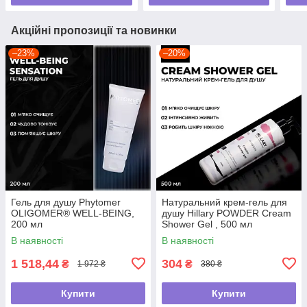
Акційні пропозиції та новинки
–23%
–20%
Гель для душу Phytomer
Натуральний крем-гель для
OLIGOMER® WELL-BEING,
душу Hillary POWDER Cream
200 мл
Shower Gel , 500 мл
В наявності
В наявності
1 518,44
304
₴
₴
1 972 ₴
380 ₴
Купити
Купити