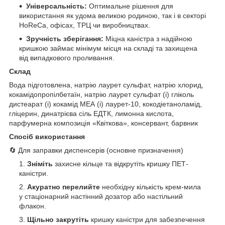
Універсальність:
Оптимальне рішення для
використання як удома великою родиною, так і в секторі
HoReCa, офісах, ТРЦ чи виробництвах.
Зручність зберігання:
Міцна каністра з надійною
кришкою займає мінімум місця на складі та захищена
від випадкового проливання.
Склад
Вода підготовлена, натрію лаурет сульфат, натрію хлорид,
кокамідопропілбетаїн, натрію лаурет сульфат (і) гліколь
дистеарат (і) кокамід МЕА (і) лаурет-10, кокодіетаноламід,
гліцерин, динатрієва сіль ЕДТК, лимонна кислота,
парфумерна композиція «Квіткова», консервант, барвник
Спосіб використання
🔄 Для заправки диспенсерів (основне призначення)
Зніміть
захисне кільце та відкрутіть кришку ПЕТ-
каністри.
Акуратно перелийте
необхідну кількість крем-мила
у стаціонарний настінний дозатор або настільний
флакон.
Щільно закрутіть
кришку каністри для забезпечення