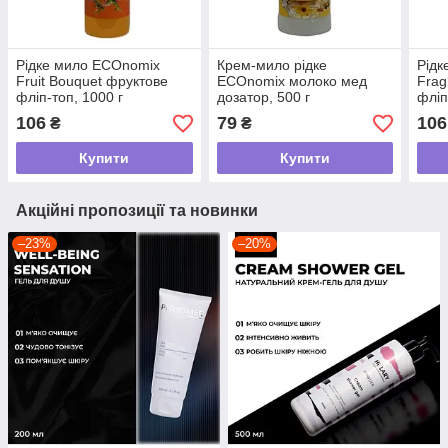
Рідке мило ECOnomix
Крем-мило рідке
Рідк
Fruit Bouquet фруктове
ECOnomix молоко мед
Frag
фліп-топ, 1000 г
дозатор, 500 г
фліп
106
79
106
₴
₴
Купити
Купити
Акційні пропозиції та новинки
–23%
–20%