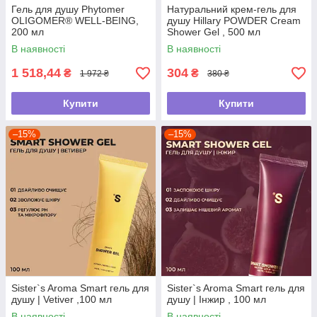
Гель для душу Phytomer
Натуральний крем-гель для
OLIGOMER® WELL-BEING,
душу Hillary POWDER Cream
200 мл
Shower Gel , 500 мл
В наявності
В наявності
1 518,44
304
₴
₴
1 972 ₴
380 ₴
Купити
Купити
–15%
–15%
Sister`s Aroma Smart гель для
Sister`s Aroma Smart гель для
душу | Vetiver ,100 мл
душу | Інжир , 100 мл
В наявності
В наявності