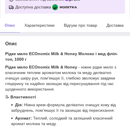
Доступна доставка
Опис
Характеристики
Відгуки про товар
Доставка
Опис
Рідке мило ECOnomix Milk & Honey Молоко і мед фліп-
топ, 1000 г
Рідке мило ECOnomix Milk & Honey
- ніжне рідке мило з
класичним теплим ароматом молока та меду делікатно
очищує шкіру рук, пом'якшує її, глибоко зволожує завдяки
гліцерину та надійно захищає від пересушування під час
щоденного використання.
📝
Властивості
Дія:
Ніжна крем-формула делікатно очищує кожу від
забруднень, пом'якшує її та захищає від пересихання.
Аромат:
Теплий, солодкий та затишний класичний
аромат молока та меду.