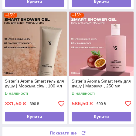
Купити
Купити
–15%
–15%
Sister`s Aroma Smart гель для
Sister`s Aroma Smart гель для
душу | Морська сіль , 100 мл
душу | Маракуя , 250 мл
В наявності
В наявності
331,50
586,50
₴
₴
390 ₴
690 ₴
Купити
Купити
Показати ще