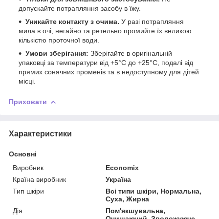
допускайте потрапляння засобу в їжу.
Уникайте контакту з очима.
У разі потрапляння
мила в очі, негайно та ретельно промийте їх великою
кількістю проточної води.
Умови зберігання:
Зберігайте в оригінальній
упаковці за температури від +5°C до +25°C, подалі від
прямих сонячних променів та в недоступному для дітей
місці.
Приховати
Характеристики
Основні
Виробник
Economix
Країна виробник
Україна
Тип шкіри
Всі типи шкіри, Нормальна,
Суха, Жирна
Дія
Пом'якшувальна,
Очищаючий, Зволожуюче