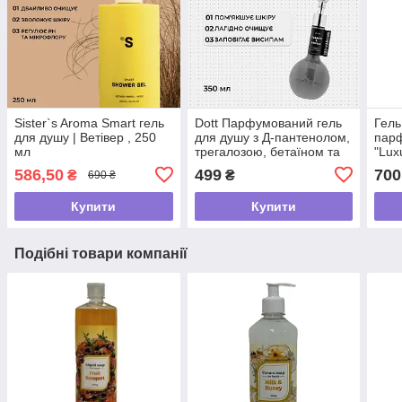
Sister`s Aroma Smart гель
Dott Парфумований гель
Гель
для душу | Ветівер , 250
для душу з Д-пантенолом,
пар
мл
трегалозою, бетаїном та
"Lux
молочною кислотою |
Touc
586,50
499
700
₴
₴
690 ₴
TOBACCO & VANILLA
Купити
Купити
Подібні товари компанії