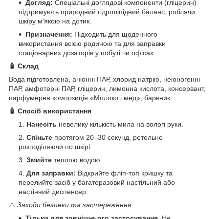
Догляд:
Спеціальні доглядові компоненти (гліцерин)
підтримують природний гідроліпідний баланс, роблячи
шкіру м'якою на дотик.
Призначення:
Підходить для щоденного
використання всією родиною та для заправки
стаціонарних дозаторів у побуті чи офісах.
🧴 Склад
Вода підготовлена, аніонні ПАР, хлорид натрію, неіоногенні
ПАР, амфотерні ПАР, гліцерин, лимонна кислота, консервант,
парфумерна композиція «Молоко і мед», барвник.
🧴 Спосіб використання
Нанесіть
невелику кількість мила на вологі руки.
Спіньте
протягом 20–30 секунд, ретельно
розподіляючи по шкірі.
Змийте
теплою водою.
Для заправки:
Відкрийте фліп-топ кришку та
перелийте засіб у багаторазовий настільний або
настінний диспенсер.
⚠️
Заходи безпеки та застереження
Тільки для зовнішнього застосування.
Не