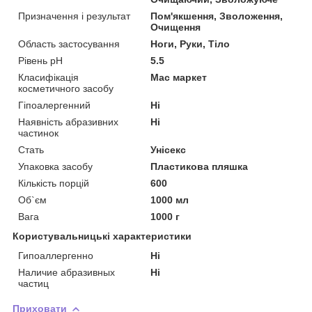
Призначення і результат
Пом'якшення, Зволоження,
Очищення
Область застосування
Ноги, Руки, Тіло
Рівень pH
5.5
Класифікація
Мас маркет
косметичного засобу
Гіпоалергенний
Ні
Наявність абразивних
Ні
частинок
Стать
Унісекс
Упаковка засобу
Пластикова пляшка
Кількість порцій
600
Об`єм
1000 мл
Вага
1000 г
Користувальницькі характеристики
Гипоаллергенно
Ні
Наличие абразивных
Ні
частиц
Приховати