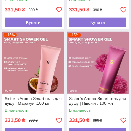
331,50
331,50
₴
₴
390 ₴
390 ₴
Купити
Купити
–15%
–15%
Sister`s Aroma Smart гель для
Sister`s Aroma Smart гель для
душу | Маракуя ,100 мл
душу | Півонія , 100 мл
В наявності
В наявності
331,50
331,50
₴
₴
390 ₴
390 ₴