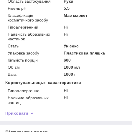
Область застосування
Руки
Рівень pH
5.5
Класифікація
Мас маркет
косметичного засобу
Гіпоалергенний
Ні
Наявність абразивних
Ні
частинок
Стать
Унісекс
Упаковка засобу
Пластикова пляшка
Кількість порцій
600
Об`єм
1000 мл
Вага
1000 г
Користувальницькі характеристики
Гипоаллергенно
Ні
Наличие абразивных
Ні
частиц
Приховати