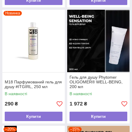
Купити
Купити
Новинка
Гель для душу Phytomer
М18 Парфумований гель для
OLIGOMER® WELL-BEING,
душу #ITGIRL, 250 мл
200 мл
В наявності
В наявності
290
1 972
₴
₴
Купити
Купити
–20%
–15%