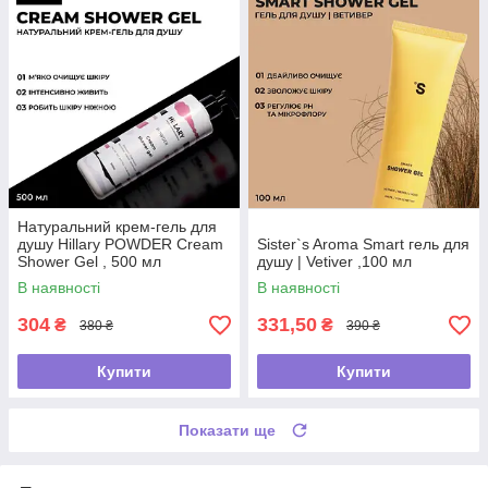
Натуральний крем-гель для
душу Hillary POWDER Cream
Sister`s Aroma Smart гель для
Shower Gel , 500 мл
душу | Vetiver ,100 мл
В наявності
В наявності
304
331,50
₴
₴
380 ₴
390 ₴
Купити
Купити
Показати ще