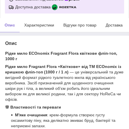
Доступна доставка
Опис
Характеристики
Відгуки про товар
Доставка
Опис
Рідке мило ECOnomix Fragrant Flora квіткове фліп-топ,
1000 г
Рідке мило Fragrant Flora «Квіткове» від ТМ ECOnomix із
кришкою фліп-топ (1000 г / 1 л)
— це універсальний та дуже
вигідний формат рідкого туалетного мила від українського
виробника. Засіб призначений для щоденного очищення
шкіри рук і тіла, а великий об'єм робить його ідеальним
вибором як для великої родини, так і для сектору HoReCa чи
офісів.
🌸 Властивості та переваги
М'яке очищення
: крем-формула створює густу
оксамитову піну, яка делікатно змиває бруд, бактерії та
неприємні запахи.