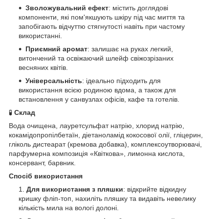
Зволожувальний ефект
: містить доглядові
компоненти, які пом'якшують шкіру під час миття та
запобігають відчуттю стягнутості навіть при частому
використанні.
Приємний аромат
: залишає на руках легкий,
витончений та освіжаючий шлейф свіжозрізаних
весняних квітів.
Універсальність
: ідеально підходить для
використання всією родиною вдома, а також для
встановлення у санвузлах офісів, кафе та готелів.
🧪
Склад
Вода очищена, лауретсульфат натрію, хлорид натрію,
кокамідопропілбетаїн, діетаноламід кокосової олії, гліцерин,
гліколь дистеарат (кремова добавка), комплексоутворювачі,
парфумерна композиція «Квіткова», лимонна кислота,
консервант, барвник.
Спосіб використання
Для використання з пляшки
: відкрийте відкидну
кришку фліп-топ, нахиліть пляшку та видавіть невелику
кількість мила на вологі долоні.