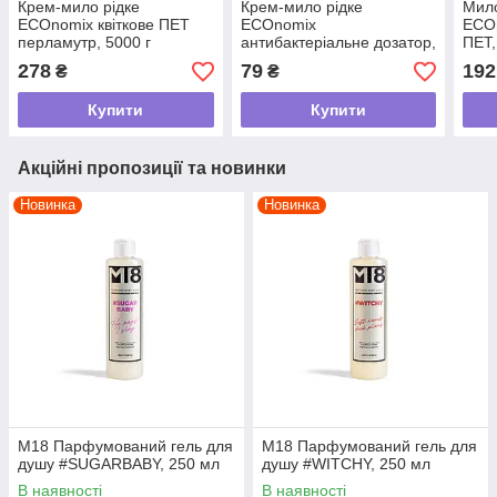
Крем-мило рідке
Крем-мило рідке
Мило
ECOnomix квіткове ПЕТ
ECOnomix
ECOn
перламутр, 5000 г
антибактеріальне дозатор,
ПЕТ,
500 г
278
79
192
₴
₴
Купити
Купити
Акційні пропозиції та новинки
Новинка
Новинка
М18 Парфумований гель для
М18 Парфумований гель для
душу #SUGARBABY, 250 мл
душу #WITCHY, 250 мл
В наявності
В наявності