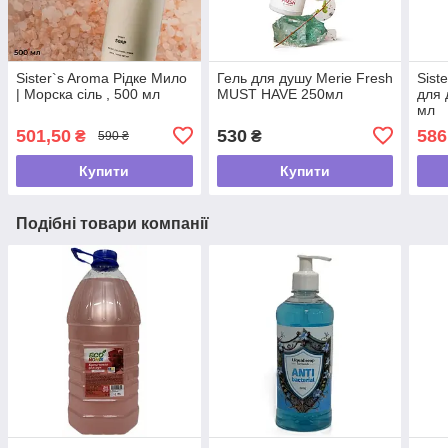
Sister`s Aroma Рідке Мило
Гель для душу Merie Fresh
Sist
| Морска сіль , 500 мл
MUST HAVE 250мл
для 
мл
501,50
530
586
₴
₴
590 ₴
Купити
Купити
Подібні товари компанії