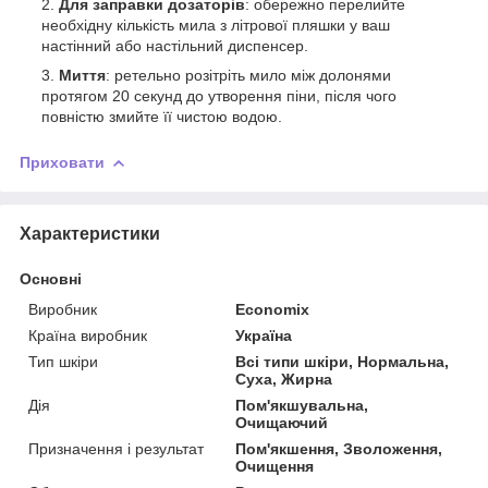
Для заправки дозаторів
: обережно перелийте
необхідну кількість мила з літрової пляшки у ваш
настінний або настільний диспенсер.
Миття
: ретельно розітріть мило між долонями
протягом 20 секунд до утворення піни, після чого
повністю змийте її чистою водою.
Приховати
Характеристики
Основні
Виробник
Economix
Країна виробник
Україна
Тип шкіри
Всі типи шкіри, Нормальна,
Суха, Жирна
Дія
Пом'якшувальна,
Очищаючий
Призначення і результат
Пом'якшення, Зволоження,
Очищення