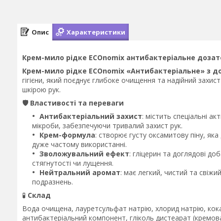
Опис
Характеристики
Крем-мило рідке ECOnomix антибактеріальне дозато
Крем-мило рідке ECOnomix «Антибактеріальне» з до
гігієни, який поєднує глибоке очищення та надійний захис
шкірою рук.
🛡️ Властивості та переваги
Антибактеріальний захист
: містить спеціальні а
мікроби, забезпечуючи тривалий захист рук.
Крем-формула
: створює густу оксамитову піну, яка
дуже частому використанні.
Зволожувальний ефект
: гліцерин та доглядові д
стягнутості чи лущення.
Нейтральний аромат
: має легкий, чистий та свіжи
подразнень.
🧪
Склад
Вода очищена, лауретсульфат натрію, хлорид натрію, кокам
антибактеріальний компонент, гліколь дистеарат (кремов