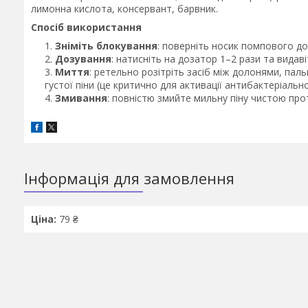
лимонна кислота, консервант, барвник.
Спосіб використання
Зніміть блокування
: поверніть носик помпового д
Дозування
: натисніть на дозатор 1–2 рази та видаві
Миття
: ретельно розітріть засіб між долонями, пал
густої піни (це критично для активації антибактеріальн
Змивання
: повністю змийте мильну піну чистою п
Інформація для замовлення
Ціна:
79 ₴