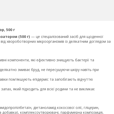
р, 500 г
затором (500 г)
— це спеціалізований засіб для щоденної
т від хвороботворних мікроорганізмів із делікатним доглядом за
ктивні компоненти, які ефективно знищують бактерії та
 делікатно змиває бруд, не пересушуючи шкіру навіть при
обавки пом'якшують епідерміс та запобігають відчуттю
й запах, який підходить для всієї родини та не викликає
ідопропілбетаїн, діетаноламід кокосової олії, гліцерин,
а добавка), комплексоутворювачі, парфумерна композиція,