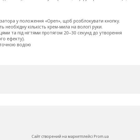
озатора у положення «Open», щоб розблокувати кнопку.
ть необхідну кількість крем-мила на вологі руки.
ьцями та під нігтями протягом 20–30 секунд до утворення
ого ефекту).
роточною водою
Сайт створений на маркетплейсі
Prom.ua