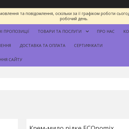
овлення та повідомлення, оскільки за її графіком роботи сього
робочий день.
НІ ПРОПОЗИЦІЇ
ТОВАРИ ТА ПОСЛУГИ
ПРО НАС
КО
НЕННЯ
ДОСТАВКА ТА ОПЛАТА
СЕРТИФІКАТИ
ННЯ САЙТУ
Крем-мило рідке ECOnomix