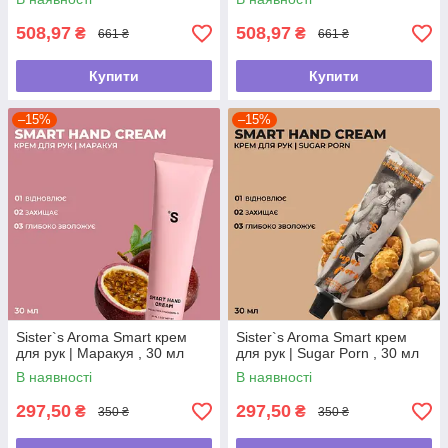
508,97
508,97
₴
₴
661 ₴
661 ₴
Купити
Купити
–15%
–15%
Sister`s Aroma Smart крем
Sister`s Aroma Smart крем
для рук | Маракуя , 30 мл
для рук | Sugar Porn , 30 мл
В наявності
В наявності
297,50
297,50
₴
₴
350 ₴
350 ₴