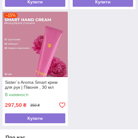
Купити
Купити
–15%
Sister`s Aroma Smart крем
для рук | Півонія , 30 мл
В наявності
297,50
₴
350 ₴
Купити
Про нас