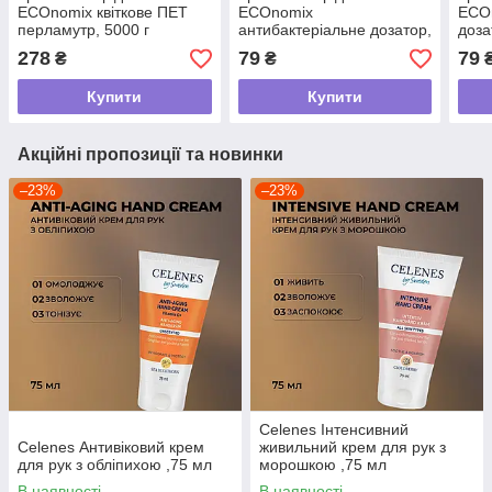
ECOnomix квіткове ПЕТ
ECOnomix
ECOn
перламутр, 5000 г
антибактеріальне дозатор,
доза
500 г
278
79
79
₴
₴
Купити
Купити
Акційні пропозиції та новинки
–23%
–23%
Celenes Інтенсивний
Celenes Антивіковий крем
живильний крем для рук з
для рук з обліпихою ,75 мл
морошкою ,75 мл
В наявності
В наявності