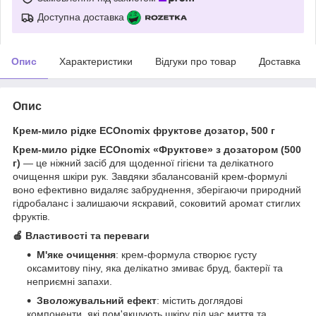
Доступна доставка
Опис
Характеристики
Відгуки про товар
Доставка
Опис
Крем-мило рідке ECOnomix фруктове дозатор, 500 г
Крем-мило рідке ECOnomix «Фруктове» з дозатором (500
г)
— це ніжний засіб для щоденної гігієни та делікатного
очищення шкіри рук. Завдяки збалансованій крем-формулі
воно ефективно видаляє забруднення, зберігаючи природний
гідробаланс і залишаючи яскравий, соковитий аромат стиглих
фруктів.
🍎 Властивості та переваги
М'яке очищення
: крем-формула створює густу
оксамитову піну, яка делікатно змиває бруд, бактерії та
неприємні запахи.
Зволожувальний ефект
: містить доглядові
компоненти, які пом'якшують шкіру під час миття та