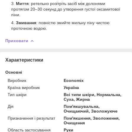
Миття
: ретельно розітріть засіб між долонями
протягом 20–30 секунд до утворення густої оксамитової
піни.
Змивання
: повністю змийте мильну піну чистою
проточною водою.
Приховати
Характеристики
Основні
Виробник
Economix
Країна виробник
Україна
Тип шкіри
Всі типи шкіри, Нормальна,
Суха, Жирна
Дія
Пом'якшувальна,
Очищаючий, Зволожуюче
Призначення і результат
Пом'якшення, Зволоження,
Очищення
Область застосування
Руки