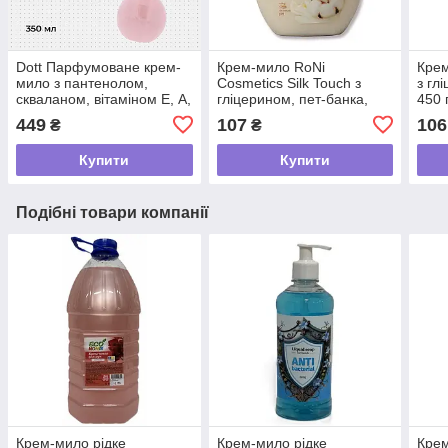
Dott Парфумоване крем-
Крем-мило RoNi
Крем
мило з пантенолом,
Cosmetics Silk Touch з
з гл
скваланом, вітаміном Е, А,
гліцерином, пет-банка,
450 
бетаїном | Hypnotic Touch,
450 г
449
107
106
₴
₴
350 мл
Купити
Купити
Подібні товари компанії
Крем-мило рідке
Крем-мило рідке
Крем