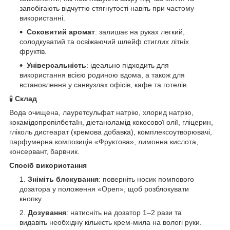
запобігають відчуттю стягнутості навіть при частому
використанні.
Соковитий аромат
: залишає на руках легкий,
солодкуватий та освіжаючий шлейф стиглих літніх
фруктів.
Універсальність
: ідеально підходить для
використання всією родиною вдома, а також для
встановлення у санвузлах офісів, кафе та готелів.
🧪
Склад
Вода очищена, лауретсульфат натрію, хлорид натрію,
кокамідопропілбетаїн, діетаноламід кокосової олії, гліцерин,
гліколь дистеарат (кремова добавка), комплексоутворювачі,
парфумерна композиція «Фруктова», лимонна кислота,
консервант, барвник.
Спосіб використання
Зніміть блокування
: поверніть носик помпового
дозатора у положення «Open», щоб розблокувати
кнопку.
Дозування
: натисніть на дозатор 1–2 рази та
видавіть необхідну кількість крем-мила на вологі руки.