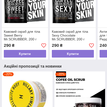
Кавовий скраб для тіла
Кавовий скраб для тіла
Анти
Sweet Berry
Sexy Сhocolate
для т
Mr.SCRUBBER, 200 г
Mr.SCRUBBER, 200 г
Pepp
Mr.S
290
290
240
₴
₴
Купити
Купити
Акційні пропозиції та новинки
–20%
–20%