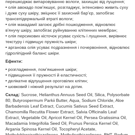
перешкоджає випаровуванню вологи, захищає від лущення;
• олія авокадо пом'якшує, розгладжує, інтенсивно живить суху
і дуже суху шкіру, зміцнює її захисний бар'єр, запобігає
трансепідермальній втраті вологи;
• олія макадамії загоює дрібні пошкодження, відновлює
в’янучу шкіру, запобігає руйнуванню клітинних мембран;
• олія персикових кісточок усуває сухість і лущення, вирівнює
текстуру і підвищує пружність шкіри;
• арганова олія усуває подразнення і почервоніння, відновлює
гідроліпідний баланс шкіри.
Ефекти:
• розгладження, пом'якшення шкіри;
• підвищення її пружності й еластичності;
• делікатне відлущення ороговілих клітин;
• шовковий і ніжний результат на дотик.
Склад:
Sucrose, Helianthus Annuus Seed Oil, Silica, Polysorbate
80, Butyrospermum Parkii Butter, Aqua, Sodium Chloride, Aloe
Barbadensis Leaf Extract, Cucumis Sativus Seed Extract,
Chamomilla Recutita Flower Extract, Salvia Officinalis Leaf
Extract, Vegetable Oil, Apricot Kernel Oil, Persea Gratissima Oil,
Macadamia Integrifolia Seed Oil, Prunus Persica Kernel Oil,
Argania Spinosa Kernel Oil, Tocopheryl Acetate,
Methylchloroisothiazolinone, Methylisothiazolinone, BHT, Parfum,