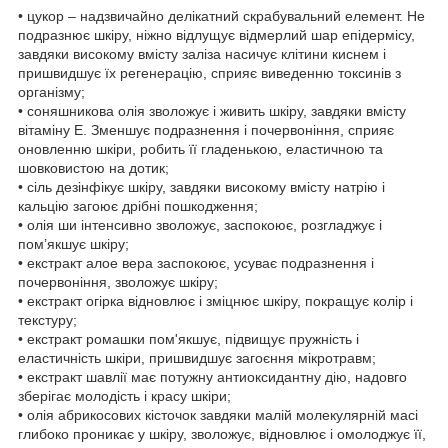
• цукор – надзвичайно делікатний скрабувальний елемент. Не
подразнює шкіру, ніжно відлущує відмерлий шар епідермісу,
завдяки високому вмісту заліза насичує клітини киснем і
пришвидшує їх регенерацію, сприяє виведенню токсинів з
організму;
• соняшникова олія зволожує і живить шкіру, завдяки вмісту
вітаміну Е. Зменшує подразнення і почервоніння, сприяє
оновленню шкіри, робить її гладенькою, еластичною та
шовковистою на дотик;
• сіль дезінфікує шкіру, завдяки високому вмісту натрію і
кальцію загоює дрібні пошкодження;
• олія ши інтенсивно зволожує, заспокоює, розгладжує і
пом’якшує шкіру;
• екстракт алое вера заспокоює, усуває подразнення і
почервоніння, зволожує шкіру;
• екстракт огірка відновлює і зміцнює шкіру, покращує колір і
текстуру;
• екстракт ромашки пом'якшує, підвищує пружність і
еластичність шкіри, пришвидшує загоєння мікротравм;
• екстракт шавлії має потужну антиоксидантну дію, надовго
зберігає молодість і красу шкіри;
• олія абрикосових кісточок завдяки малій молекулярній масі
глибоко проникає у шкіру, зволожує, відновлює і омолоджує її,