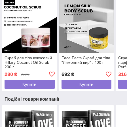
Скраб для тіла кокосовий
Face Facts Скраб для тіла
Скра
Hillary Coconut Oil Scrub ,
"Лимонний вир" , 400 г
парф
200 г
Perf
Flow
280
692
316
₴
₴
350 ₴
Купити
Купити
Подібні товари компанії