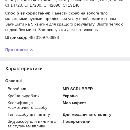
CI 14720, CI 17200, CI 42090, CI 19140.
Спосіб використання:
Нанести скраб на вологе тіло
масажними рухами, приділяючи увагу проблемним зонам.
Залишити на 5 хвилин для кращого результату. Змити теплою
водою без мила. Застосовувати двічі на тиждень.
Штрихкод:
4823109703698
Приховати
Характеристики
Основні
Виробник
MR.SCRUBBER
Країна виробник
Україна
Класифікація
Мас маркет
косметичного засобу
Тип засобу для пілінгу
Для механічного пілінгу
Вид засобу для пиллинга
Поверхневий
за ступенем впливу