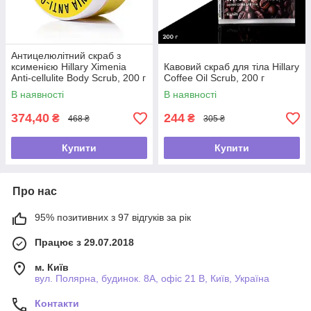
Антицелюлітний скраб з
ксименією Hillary Хimenia
Кавовий скраб для тіла Hillary
Anti-cellulite Body Scrub, 200 г
Coffee Oil Scrub, 200 г
В наявності
В наявності
374,40
244
₴
₴
468 ₴
305 ₴
Купити
Купити
Про нас
95% позитивних з 97 відгуків за рік
Працює з 29.07.2018
м. Київ
вул. Полярна, будинок. 8А, офіс 21 В, Київ, Україна
Контакти