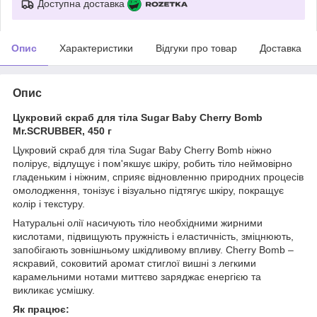
Доступна доставка
Опис
Характеристики
Відгуки про товар
Доставка
Опис
Цукровий скраб для тіла Sugar Baby Cherry Bomb
Mr.SCRUBBER, 450 г
Цукровий скраб для тіла Sugar Baby Cherry Bomb ніжно
полірує, відлущує і пом'якшує шкіру, робить тіло неймовірно
гладеньким і ніжним, сприяє відновленню природних процесів
омолодження, тонізує і візуально підтягує шкіру, покращує
колір і текстуру.
Натуральні олії насичують тіло необхідними жирними
кислотами, підвищують пружність і еластичність, зміцнюють,
запобігають зовнішньому шкідливому впливу. Cherry Bomb –
яскравий, соковитий аромат стиглої вишні з легкими
карамельними нотами миттєво заряджає енергією та
викликає усмішку.
Як працює: