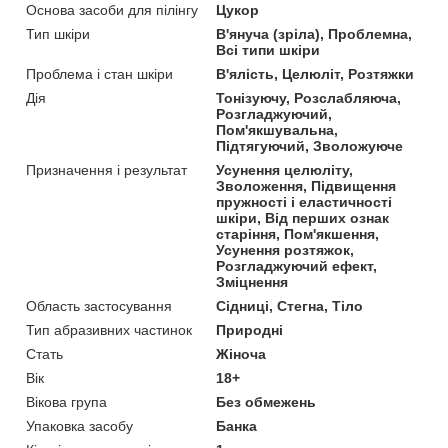
Основа засоби для пілінгу
Цукор
Тип шкіри
В'януча (зріла), Проблемна,
Всі типи шкіри
Проблема і стан шкіри
В'ялість, Целюліт, Розтяжки
Дія
Тонізуючу, Розслабляюча,
Розгладжуючий,
Пом'якшувальна,
Підтягуючий, Зволожуюче
Призначення і результат
Усунення целюліту,
Зволоження, Підвищення
пружності і еластичності
шкіри, Від перших ознак
старіння, Пом'якшення,
Усунення розтяжок,
Розгладжуючий ефект,
Зміцнення
Область застосування
Сідниці, Стегна, Тіло
Тип абразивних частинок
Природні
Стать
Жіноча
Вік
18+
Вікова група
Без обмежень
Упаковка засобу
Банка