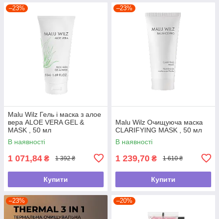
–23%
–23%
Malu Wilz Гель і маска з алое
вера ALOE VERA GEL &
Malu Wilz Очищуюча маска
MASK , 50 мл
CLARIFYING MASK , 50 мл
В наявності
В наявності
1 071,84
1 239,70
₴
₴
1 392 ₴
1 610 ₴
Купити
Купити
–23%
–20%