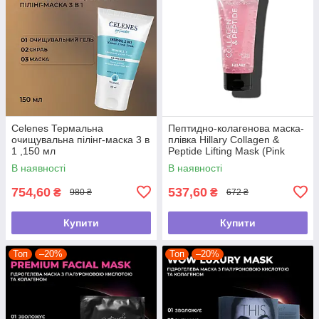
Celenes Термальна
Пептидно-колагенова маска-
очищувальна пілінг-маска 3 в
плівка Hillary Collagen &
1 ,150 мл
Peptide Lifting Mask (Pink
Edition), 90 мл
В наявності
В наявності
754,60
537,60
₴
₴
980 ₴
672 ₴
Купити
Купити
Топ
–20%
Топ
–20%