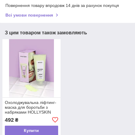
Повернення товару впродовж 14 днів за рахунок покупця
Всі умови повернення
З цим товаром також замовляють
Охолоджувальна ліфтинг-
маска для боротьби з
набряками HOLLYSKIN
Artichoke. Skin Perfecting
492
₴
Mask, 250 г
Купити