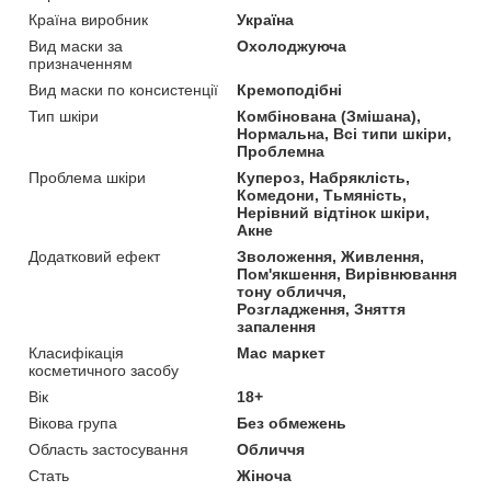
Країна виробник
Україна
Вид маски за
Охолоджуюча
призначенням
Вид маски по консистенції
Кремоподібні
Тип шкіри
Комбінована (Змішана),
Нормальна, Всі типи шкіри,
Проблемна
Проблема шкіри
Купероз, Набряклість,
Комедони, Тьмяність,
Нерівний відтінок шкіри,
Акне
Додатковий ефект
Зволоження, Живлення,
Пом'якшення, Вирівнювання
тону обличчя,
Розгладження, Зняття
запалення
Класифікація
Мас маркет
косметичного засобу
Вік
18+
Вікова група
Без обмежень
Область застосування
Обличчя
Стать
Жіноча