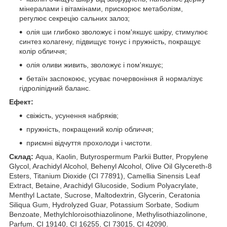
мінералами і вітамінами, прискорює метаболізм,
регулює секрецію сальних залоз;
олія ши глибоко зволожує і пом'якшує шкіру, стимулює
синтез колагену, підвищує тонус і пружність, покращує
колір обличчя;
олія оливи живить, зволожує і пом'якшує;
бетаїн заспокоює, усуває почервоніння й нормалізує
гідроліпідний баланс.
Ефект:
свіжість, усунення набряків;
пружність, покращений колір обличчя;
приємні відчуття прохолоди і чистоти.
Склад:
Aqua, Kaolin, Butyrospermum Parkii Butter, Propylene
Glycol, Arachidyl Alcohol, Behenyl Alcohol, Olive Oil Glycereth-8
Esters, Titanium Dioxide (CI 77891), Camellia Sinensis Leaf
Extract, Betaine, Arachidyl Glucoside, Sodium Polyacrylate,
Menthyl Lactate, Sucrose, Maltodextrin, Glycerin, Ceratonia
Siliqua Gum, Hydrolyzed Guar, Potassium Sorbate, Sodium
Benzoate, Methylchloroisothiazolinone, Methylisothiazolinone,
Parfum, CI 19140, CI 16255, CI 73015, CI 42090.