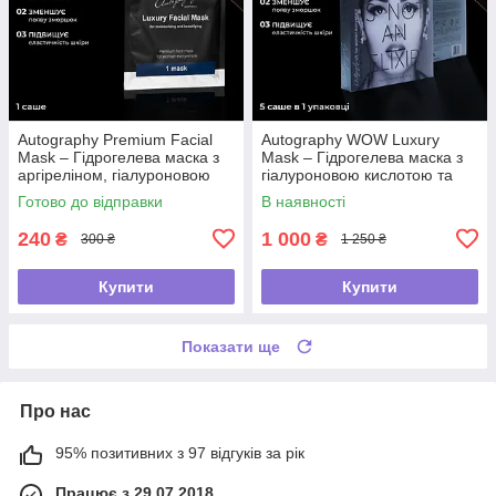
Autography Premium Facial
Autography WOW Luxury
Mask – Гідрогелева маска з
Mask – Гідрогелева маска з
аргіреліном, гіалуроновою
гіалуроновою кислотою та
кислотою і колагеном, саше
колагеном, 5 саше в 1 уп.
Готово до відправки
В наявності
240
1 000
₴
₴
300 ₴
1 250 ₴
Купити
Купити
Показати ще
Про нас
95% позитивних з 97 відгуків за рік
Працює з 29.07.2018