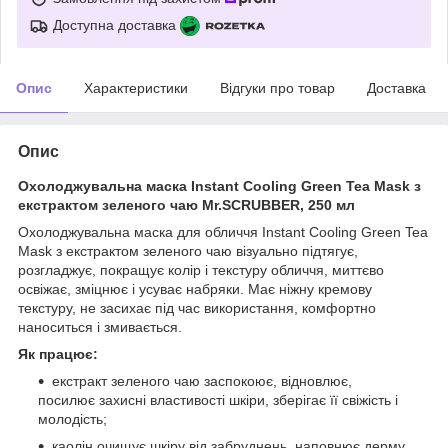
Доступна доставка
Опис
Характеристики
Відгуки про товар
Доставка
Опис
Охолоджувальна маска Instant Cooling Green Tea Mask з
екстрактом зеленого чаю Mr.SCRUBBER, 250 мл
Охолоджувальна маска для обличчя Instant Cooling Green Tea
Mask з екстрактом зеленого чаю візуально підтягує,
розгладжує, покращує колір і текстуру обличчя, миттєво
освіжає, зміцнює і усуває набряки. Має ніжну кремову
текстуру, не засихає під час використання, комфортно
наноситься і змивається.
Як працює:
екстракт зеленого чаю заспокоює, відновлює,
посилює захисні властивості шкіри, зберігає її свіжість і
молодість;
каолін очищує шкіру від забруднень, наповнює дерму