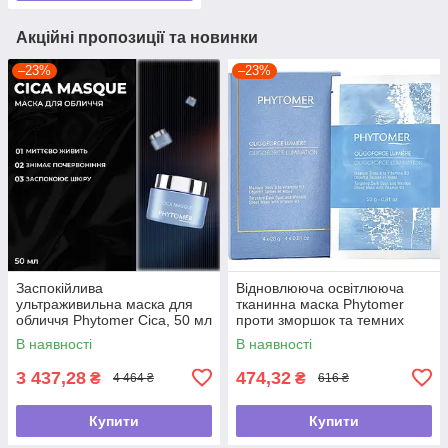
Акційні пропозиції та новинки
–23%
–23%
Заспокійлива
Відновлююча освітлююча
ультраживильна маска для
тканинна маска Phytomer
обличчя Phytomer Cica, 50 мл
проти зморшок та темних
плям "Oligoforce" , 23г
В наявності
В наявності
3 437,28
474,32
₴
₴
4 464 ₴
616 ₴
Купити
Купити