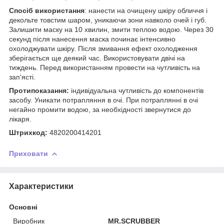
Спосіб використання
: нанести на очищену шкіру обличчя і
декольте товстим шаром, уникаючи зони навколо очей і губ.
Залишити маску на 10 хвилин, змити теплою водою. Через 30
секунд після нанесення маска починає інтенсивно
охолоджувати шкіру. Після змивання ефект охолодження
зберігається ще деякий час. Використовувати двічі на
тиждень. Перед використанням провести на чутливість на
зап'ясті.
Протипоказання:
індивідуальна чутливість до компонентів
засобу. Уникати потрапляння в очі. При потраплянні в очі
негайно промити водою, за необхідності звернутися до
лікаря.
Штрихкод:
4820200414201
Приховати
Характеристики
Основні
Виробник
MR.SCRUBBER