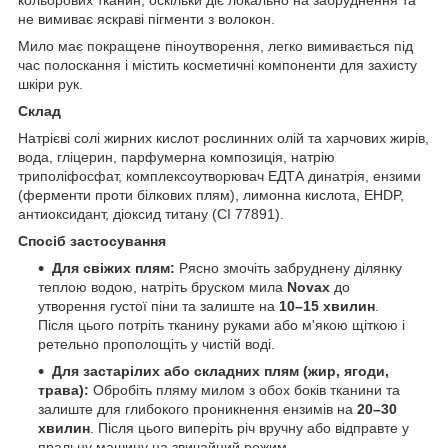
не вимиває яскраві пігменти з волокон.
Мило має покращене піноутворення, легко вимивається під
час полоскання і містить косметичні компоненти для захисту
шкіри рук.
Склад
Натрієві солі жирних кислот рослинних олій та харчових жирів,
вода, гліцерин, парфумерна композиція, натрію
триполіфосфат, комплексоутворювач ЕДТА динатрія, ензими
(ферменти проти білкових плям), лимонна кислота, EHDP,
антиоксидант, діоксид титану (CI 77891).
Спосіб застосування
Для свіжих плям:
Рясно змочіть забруднену ділянку
теплою водою, натріть бруском мила
Novax
до
утворення густої піни та залиште на
10–15 хвилин
.
Після цього потріть тканину руками або м'якою щіткою і
ретельно прополощіть у чистій воді.
Для застарілих або складних плям (жир, ягоди,
трава):
Обробіть пляму милом з обох боків тканини та
залиште для глибокого проникнення ензимів на
20–30
хвилин
. Після цього виперіть річ вручну або відправте у
пральну машину на звичайний режим.