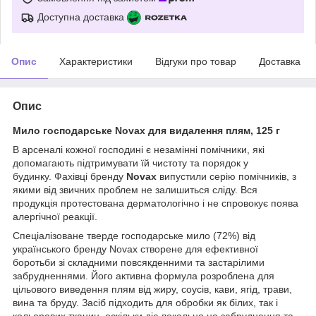
Доступна доставка
Опис
Характеристики
Відгуки про товар
Доставка
Опис
Мило господарське Novax для видалення плям, 125 г
В арсеналі кожної господині є незамінні помічники, які
допомагають підтримувати їй чистоту та порядок у
будинку. Фахівці бренду
Novax
випустили серію помічників, з
якими від звичних проблем не залишиться сліду. Вся
продукція протестована дерматологічно і не спровокує поява
алергічної реакції.
Спеціалізоване тверде господарське мило (72%) від
українського бренду Novax створене для ефективної
боротьби зі складними повсякденними та застарілими
забрудненнями. Його активна формула розроблена для
цільового виведення плям від жиру, соусів, кави, ягід, трави,
вина та бруду. Засіб підходить для обробки як білих, так і
кольорових тканин, оскільки діє локально на забруднення та