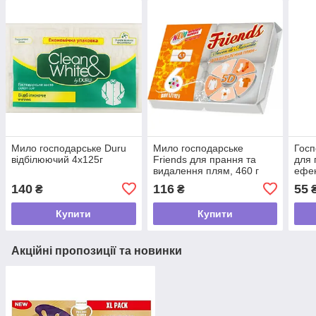
Мило господарське Duru
Мило господарське
Госп
відбілюючий 4х125г
Friends для прання та
для 
видалення плям, 460 г
ефек
(4х115 г)
140
116
55
₴
₴
Купити
Купити
Акційні пропозиції та новинки