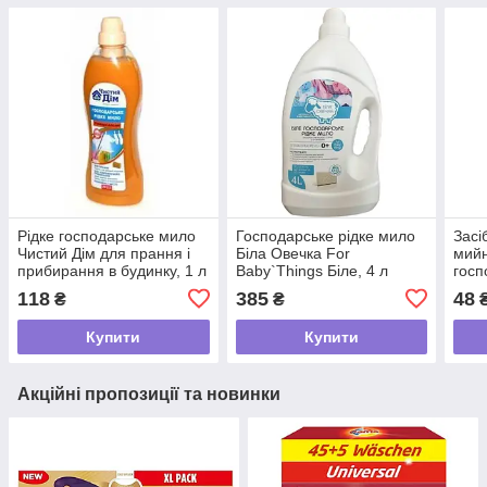
Рідке господарське мило
Господарське рідке мило
Засі
Чистий Дім для прання і
Біла Овечка For
мийн
прибирання в будинку, 1 л
Baby`Things Біле, 4 л
госп
пак,
118
385
48
₴
₴
Купити
Купити
Акційні пропозиції та новинки