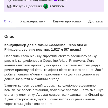
Доступна доставка
Опис
Характеристики
Відгуки про товар
Доставка
Опис
Кондиціонер для білизни Coccolino Fresh Aria di
Primavera весняне повітря, 1.827 л (87 прань)
Наповніть свою білизну відчуттям свіжого весняного ранку
разом із кондиціонером Coccolino Aria di Primavera. Його
ніжний квітковий аромат у поєднанні з нотами чистоти дарує
речам приємну свіжість і комфорт після кожного прання. Засіб
робить тканини м’якими, приємними на дотик та допомагає
довше зберігати їх охайний вигляд.
Завдяки концентрованій формулі кондиціонер ефективно
пом’якшує волокна тканини, полегшує прасування та зменшує
статичну електрику. Аромат свіжості залишається на білизні до
7 днів, створюючи відчуття щойно випраних речей навіть
через кілька днів після прання.