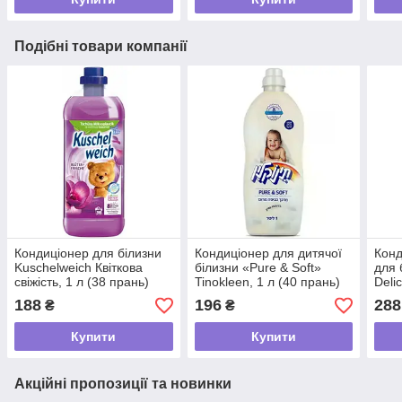
Подібні товари компанії
Кондиціонер для білизни
Кондиціонер для дитячої
Конд
Kuschelweich Квіткова
білизни «Pure & Soft»
для 
свіжість, 1 л (38 прань)
Tinokleen, 1 л (40 прань)
Deli
та м
188
196
288
₴
₴
Купити
Купити
Акційні пропозиції та новинки