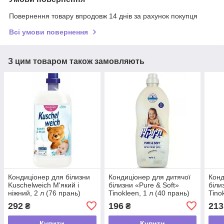
Повернення товару впродовж 14 днів за рахунок покупця
Всі умови повернення
З цим товаром також замовляють
Кондиціонер для білизни
Кондиціонер для дитячої
Конд
Kuschelweich М'який і
білизни «Pure & Soft»
біли
ніжний, 2 л (76 прань)
Tinokleen, 1 л (40 прань)
Tino
292
196
213
₴
₴
Купити
Купити