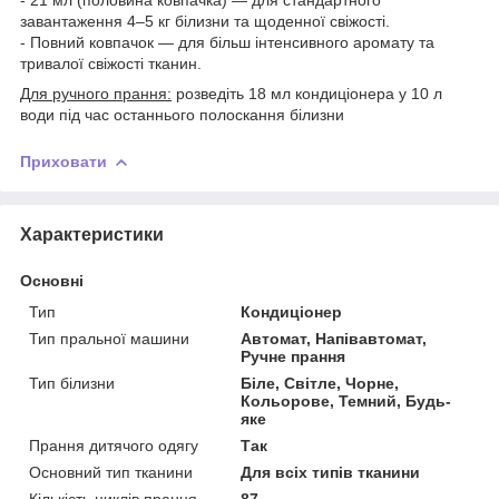
завантаження 4–5 кг білизни та щоденної свіжості.
- Повний ковпачок — для більш інтенсивного аромату та
тривалої свіжості тканин.
Для ручного прання:
розведіть 18 мл кондиціонера у 10 л
води під час останнього полоскання білизни
Приховати
Характеристики
Основні
Тип
Кондиціонер
Тип пральної машини
Автомат, Напівавтомат,
Ручне прання
Тип білизни
Біле, Світле, Чорне,
Кольорове, Темний, Будь-
яке
Прання дитячого одягу
Так
Основний тип тканини
Для всіх типів тканини
Кількість циклів прання
87