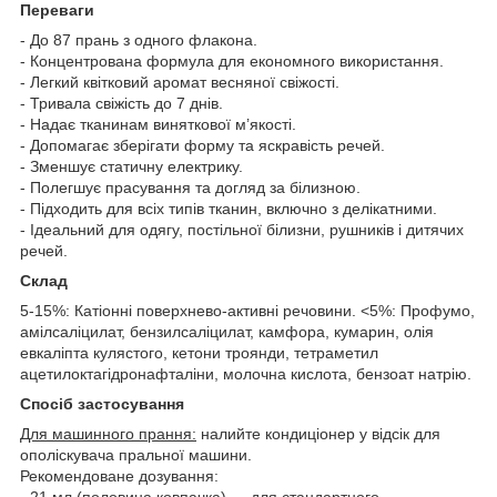
Переваги
- До 87 прань з одного флакона.
- Концентрована формула для економного використання.
- Легкий квітковий аромат весняної свіжості.
- Тривала свіжість до 7 днів.
- Надає тканинам виняткової м’якості.
- Допомагає зберігати форму та яскравість речей.
- Зменшує статичну електрику.
- Полегшує прасування та догляд за білизною.
- Підходить для всіх типів тканин, включно з делікатними.
- Ідеальний для одягу, постільної білизни, рушників і дитячих
речей.
Склад
5-15%: Катіонні поверхнево-активні речовини. <5%: Профумо,
амілсаліцилат, бензилсаліцилат, камфора, кумарин, олія
евкаліпта кулястого, кетони троянди, тетраметил
ацетилоктагідронафталіни, молочна кислота, бензоат натрію.
Спосіб застосування
Для машинного прання:
налийте кондиціонер у відсік для
ополіскувача пральної машини.
Рекомендоване дозування:
- 21 мл (половина ковпачка) — для стандартного