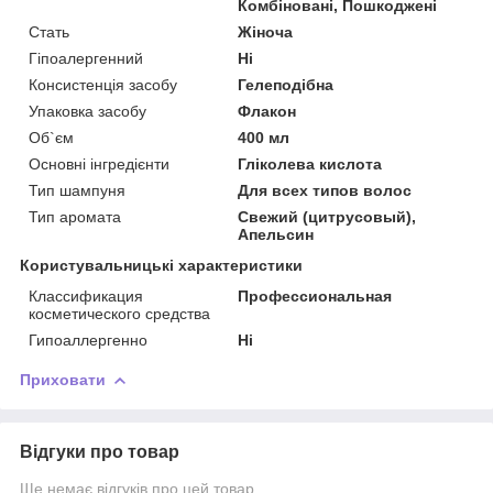
Комбіновані, Пошкоджені
Стать
Жіноча
Гіпоалергенний
Ні
Консистенція засобу
Гелеподібна
Упаковка засобу
Флакон
Об`єм
400 мл
Основні інгредієнти
Гліколева кислота
Тип шампуня
Для всех типов волос
Тип аромата
Свежий (цитрусовый),
Апельсин
Користувальницькі характеристики
Классификация
Профессиональная
косметического средства
Гипоаллергенно
Ні
Приховати
Відгуки про товар
Ще немає відгуків про цей товар