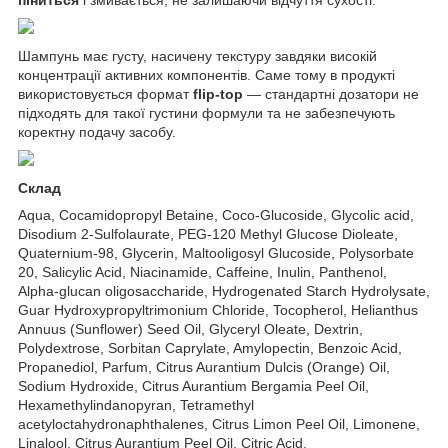
Шампунь має густу, насичену текстуру завдяки високій
концентрації активних компонентів. Саме тому в продукті
використовується формат
flip-top
— стандартні дозатори не
підходять для такої густини формули та не забезпечують
коректну подачу засобу.
Склад
Aqua, Cocamidopropyl Betaine, Coco-Glucoside, Glycolic acid,
Disodium 2-Sulfolaurate, PEG-120 Methyl Glucose Dioleate,
Quaternium-98, Glycerin, Maltooligosyl Glucoside, Polysorbate
20, Salicylic Acid, Niacinamide, Caffeine, Inulin, Panthenol,
Alpha-glucan oligosaccharide, Hydrogenated Starch Hydrolysate,
Guar Hydroxypropyltrimonium Chloride, Tocopherol, Helianthus
Annuus (Sunflower) Seed Oil, Glyceryl Oleate, Dextrin,
Polydextrose, Sorbitan Caprylate, Amylopectin, Benzoic Acid,
Propanediol, Parfum, Citrus Aurantium Dulcis (Orange) Oil,
Sodium Hydroxide, Citrus Aurantium Bergamia Peel Oil,
Hexamethylindanopyran, Tetramethyl
acetyloctahydronaphthalenes, Citrus Limon Peel Oil, Limonene,
Linalool, Citrus Aurantium Peel Oil, Citric Acid.