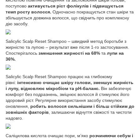
поступово
активується ріст фолікулів і підвищується
темп росту волосся.
Одночасно покращується стан шкіри та
збільшується довжина волосся, що свідчить про комплексну
дію засобу.
Salicylic Scalp Reset Shampoo – швидкий метод боротьби з
жирністю та лупою – результат вже після 1-го застосування.
Спостерігалось
зменшення жирності на 68%
та
лупи на
36%.
Salicylic Scalp Reset Shampoo працює на глибокому
рівні:
інтенсивно очищає шкіру голови, зменшує жирність
і лупу, відновлює мікробіом та pH-баланс.
Він забезпечує
комфорт без подразнень, зміцнює волосся й стимулює його
здоровий ріст. Регулярне використання засобу стимулює
оновлення,
робить волосся сильнішим і більш стійким до
зовнішніх факторів
, залишаючи відчуття свіжості та чистоти
надовго.
Саліцилова кислота очищає пори, м’яко
розчиняючи себум і