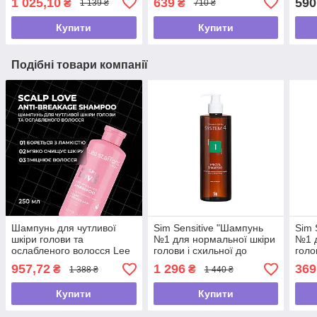
1 025,10
639
590
₴
₴
1 139 ₴
710 ₴
250 мл
Купити
Купити
Подібні товари компанії
Шампунь для чутливої
Sim Sensitive "Шампунь
Sim 
шкіри голови та
№1 для нормальної шкіри
№1 д
ослабленого волосся Lee
голови і схильної до
голо
Stafford Scalp Love Anti-
жирності/S4 1 Special
жирн
957,72
1 296
369
₴
₴
1 388 ₴
1 440 ₴
Breakage Shampoo,250мл
Shampoo, 500мл
Sha
Купити
Купити