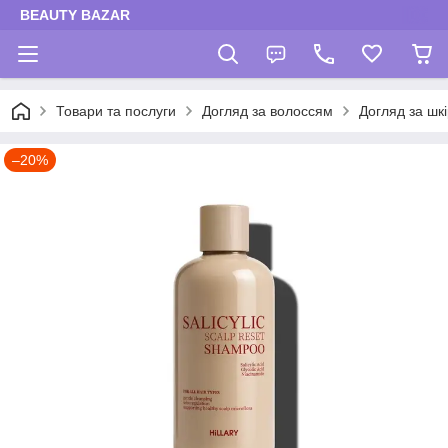
BEAUTY BAZAR
Товари та послуги
Догляд за волоссям
Догляд за шк
–20%