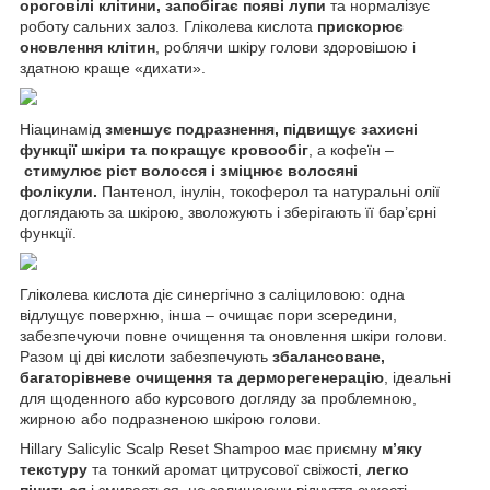
ороговілі клітини, запобігає появі лупи
та нормалізує
роботу сальних залоз. Гліколева кислота
прискорює
оновлення клітин
, роблячи шкіру голови здоровішою і
здатною краще «дихати».
Ніацинамід
зменшує подразнення, підвищує захисні
функції шкіри та покращує кровообіг
, а кофеїн –
стимулює ріст волосся і зміцнює волосяні
фолікули.
Пантенол, інулін, токоферол та натуральні олії
доглядають за шкірою, зволожують і зберігають її бар’єрні
функції.
Гліколева кислота діє синергічно з саліциловою: одна
відлущує поверхню, інша – очищає пори зсередини,
забезпечуючи повне очищення та оновлення шкіри голови.
Разом ці дві кислоти забезпечують
збалансоване,
багаторівневе очищення та дерморегенерацію
, ідеальні
для щоденного або курсового догляду за проблемною,
жирною або подразненою шкірою голови.
Hillary Salicylic Scalp Reset Shampoo має приємну
м’яку
текстуру
та тонкий аромат цитрусової свіжості,
легко
піниться
і змивається, не залишаючи відчуття сухості.