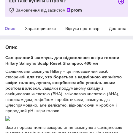
Що таке купити з Пром?
Замовлення під захистом
Опис
Характеристики
Відгуки про товар
Доставка
Опис
Саліциловий шампунь для відновлення шкіри голови
Hillary Salicylic Scalp Reset Shampoo, 400 мл
Саліциловий шампунь Hillary – це інноваційний засіб,
створений
для тих, хто бореться з надмірною жирністю
шкіри голови, лупою, свербежем або уповільненим
ростом волосся.
Завдяки продуманому складу з
саліциловою кислотою (BHA), гліколевою кислотою (AHA),
ніацинамідом, кофеїном і пребіотиками, шампунь діє
цілеспрямовано, але делікатно, відновлюючи мікробіом і
природний pH шкіри голови.
Вже з перших тижнів використання шампуню з саліциловою
кислотою помітне очищення та заспокоєння шкіри голови,