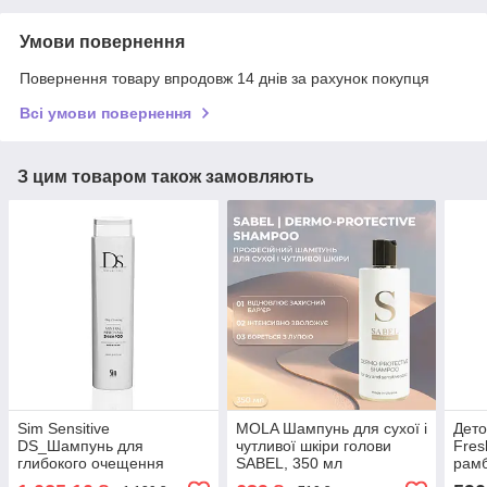
Умови повернення
Повернення товару впродовж 14 днів за рахунок покупця
Всі умови повернення
З цим товаром також замовляють
Sim Sensitive
MOLA Шампунь для сухої і
Дето
DS_Шампунь для
чутливої шкіри голови
Fres
глибокого очещення
SABEL, 350 мл
рамб
волосся від мінералів ,
воло