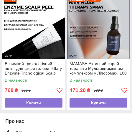
Ензимний трихологічний
MAMASH Активний спрей-
пілінг для шкіри голови Hillary
терапія з Мультивітамінним
Enzyme Trichological Scalp
комплексом у Ліпосомах, 100
Peel , 120 мл
мл
В наявності
В наявності
768
471,20
₴
₴
960 ₴
589 ₴
Купити
Купити
Про нас