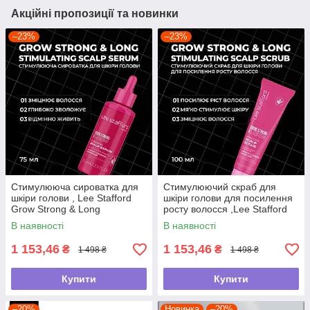
Акційні пропозиції та новинки
–23%
–23%
Стимулююча сироватка для
Стимулюючий скраб для
шкіри голови , Lee Stafford
шкіри голови для посилення
Grow Strong & Long
росту волосся ,Lee Stafford
Stimulating Scalp Serum,75мл
,100мл
В наявності
В наявності
1 153,46
1 153,46
₴
₴
1 498 ₴
1 498 ₴
Купити
Купити
–20%
Новинка
–20%