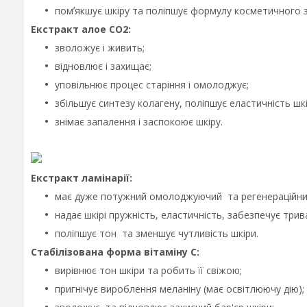
помʼякшує шкіру та поліпшує формулу косметичного 
Екстракт алое СО2:
зволожує і живить;
відновлює і захищає;
уповільнює процес старіння і омолоджує;
збільшує синтезу колагену, поліпшує еластичність шкі
знімає запалення і заспокоює шкіру.
Екстракт ламінарії:
має дуже потужний омолоджуючий та регенераційни
надає шкірі пружність, еластичність, забезпечує три
поліпшує тон та зменшує чутливість шкіри.
Стабілізована форма вітаміну С:
вирівнює тон шкіри та робить її свіжою;
пригнічує вироблення меланіну (має освітлюючу дію);