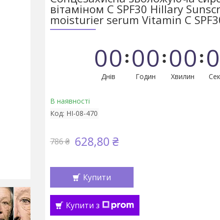
вітаміном С SPF30 Hillary Sunsc
moisturier serum Vitamin C SPF3
0
0
0
0
0
0
0
Днів
Годин
Хвилин
Сек
В наявності
Код:
HI-08-470
628,80 ₴
786 ₴
Купити
Купити з