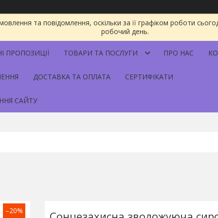
овлення та повідомлення, оскільки за її графіком роботи сього
робочий день.
НІ ПРОПОЗИЦІЇ
ТОВАРИ ТА ПОСЛУГИ
ПРО НАС
КО
НЕННЯ
ДОСТАВКА ТА ОПЛАТА
СЕРТИФІКАТИ
ННЯ САЙТУ
–20%
Сонцезахисна зволожуюча сиро