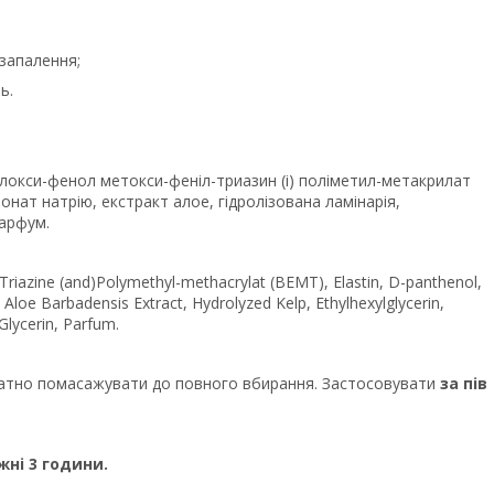
 запалення;
ь.
илокси-фенол метокси-феніл-триазин (і) поліметил-метакрилат
ронат натрію, екстракт алое, гідролізована ламінарія,
парфум.
riazine (and)Polymethyl-methacrylat (BEMT), Еlastin, D-panthenol,
Aloe Barbadensis Extract, Hydrolyzed Kelp, Ethylhexylglycerin,
Glycerin, Parfum.
уратно помасажувати до повного вбирання. Застосовувати
за
пів
ні 3 години.