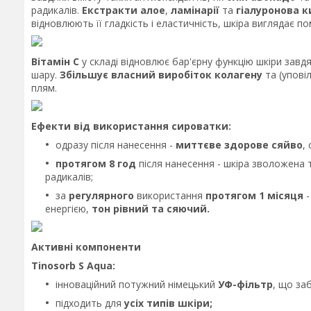
радикалів.
Екстракти алое
,
ламінарії
та
гіалуронова 
відновлюють її гладкість і еластичність, шкіра виглядає п
Вітамін С
у складі відновлює бар'єрну функцію шкіри зав
шару.
Збільшує власний виробіток колагену
та (упові
плям.
Ефекти від використання сироватки:
одразу після нанесення -
миттєве здорове сяйво
,
протягом 8 год
після нанесення - шкіра зволожена 
радикалів;
за
регулярного
використання
протягом 1 місяця
енергією,
тон рівний та сяючий.
Активні компоненти
Tinosorb S Aqua:
інноваційний потужний німецький
УФ-фільтр
, що за
підходить для
усіх типів шкіри;