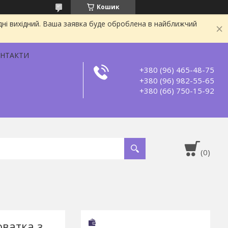
Кошик
дні вихідний. Ваша заявка буде оброблена в найближчий
НТАКТИ
+380 (96) 465-48-75
+380 (96) 982-55-65
+380 (66) 750-15-92
ватка з