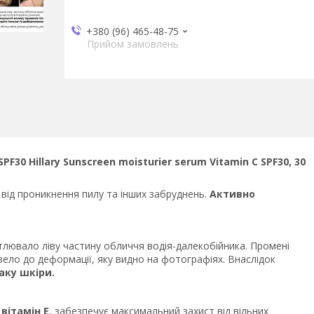
+380 (96) 465-48-75
Прийом замовлень
30 Hillary Sunscreen moisturier serum Vitamin C SPF30, 30
 від проникнення пилу та інших забруднень.
Активно
тлювало ліву частину обличчя водія-далекобійника. Промені
вело до деформації, яку видно на фотографіях. Внаслідок
аку шкіри.
а
вітамін Е
, забезпечує максимальний захист від вільних