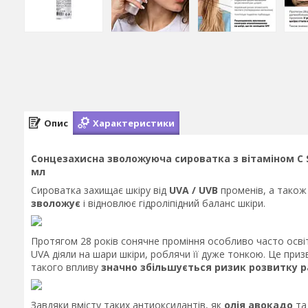
Опис
Характеристики
Сонцезахисна зволожуюча сироватка з вітаміном С SPF
мл
Сироватка захищає шкіру від
UVA / UVB
променів, а також
зволожує
і відновлює гідроліпідний баланс шкіри.
Протягом 28 років сонячне проміння особливо часто осві
UVA діяли на шари шкіри, роблячи її дуже тонкою. Це приз
такого впливу
значно збільшується ризик розвитку р
Завдяки вмісту таких антиоксидантів, як
олія авокадо
т