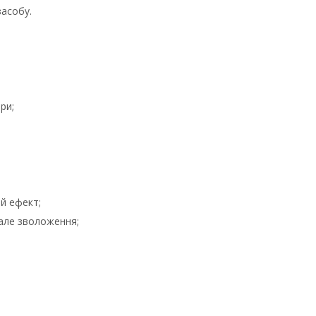
засобу.
ри;
й ефект;
вале зволоження;