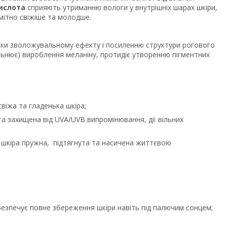
кислота
сприяють утриманню вологи у внутрішніх шарах шкіри,
омітно свіжіше та молодше.
дяки зволожувальному ефекту і посиленню структури рогового
льнює) вироблення меланіну, протидіє утворенню пігментних
 свіжа та гладенька шкіра;
та захищена від UVA/UVB випромінювання, дії вільних
- шкіра пружна, підтягнута та насичена життєвою
безпечує повне збереження шкіри навіть під палючим сонцем;