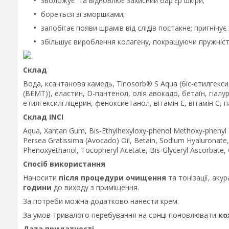
зволожує та відновлює захисний бар'єр шкіри;
бореться зі зморшками;
запобігає появи шрамів від слідів постакне; пригнічує
збільшує вироблення колагену, покращуючи пружніст
Склад
Вода, ксантанова камедь, Tinosorb® S Aqua (біс-етилгекс
(BEMT)), еластин, D-пантенол, олія авокадо, бетаїн, гіалу
етилгексилгліцерин, феноксиетанол, вітамін E, вітамін C, 
Cклад INCI
Aqua, Xantan Gum, Bis-Ethylhexyloxy-phenol Methoxy-phenyl T
Persea Gratissima (Avocado) Oil, Betain, Sodium Hyaluronate, 
Phenoxyethanol, Tocopheryl Acetate, Bis-Glyceryl Ascorbate, 
Спосіб використання
Наносити
після процедури очищення
та тонізації, ак
години
до виходу з приміщення.
За потреби можна додатково нанести крем.
За умов тривалого перебування на сонці поновлювати
кож
Дата придатності