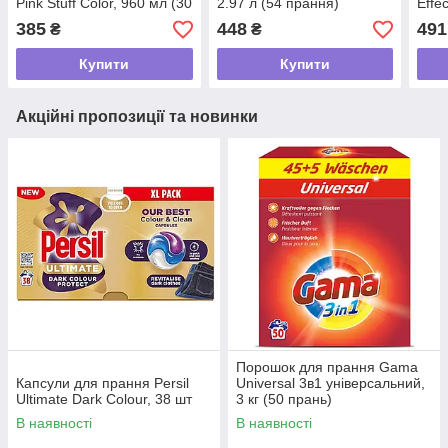
Pink Stuff Color, 960 мл (30
2.97 л (54 прання)
Effe
прань)
рече
385
448
491
₴
₴
Купити
Купити
Акційні пропозиції та новинки
Порошок для прання Gama
Капсули для прання Persil
Universal 3в1 універсальний,
Ultimate Dark Colour, 38 шт
3 кг (50 прань)
В наявності
В наявності