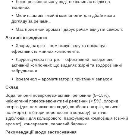
Легко розчиняється у воді, не залишає слідів на
тканинах.
Містить активні мийні компоненти для дбайливого
догляду за речами.
Має приємний аромат і дарує речам відчуття свіжості.
Активні інгредієнти
Хлорид натрію – пом’якшує воду та покращує
ефективність мийних компонентів.
Лауретсульфат натрію – ефективний поверхнево-
активний компонент, що видаляє жирні та водорозчинні
забруднення.
Ізоевгенол – ароматизатор із приємним запахом.
Склад
Вода, аніонні поверхнево-активні речовини (5–15%),
неіоногенні поверхнево-активні речовини (< 5%), хлорид
натрію (для пом'якшення води), карбонат натрію, захисні
полімери (інгібітори перенесення кольору), оптичні
відбілювачі для кольорового, парфумерна композиція (свіжий
аромат), консерванти, харчовий барвник.
Рекомендації щодо застосування