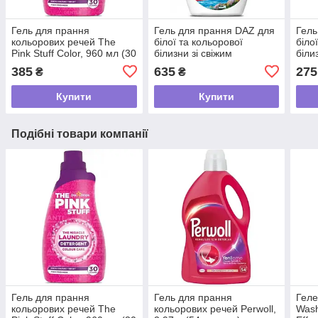
Гель для прання
Гель для прання DAZ для
Гель
кольорових речей The
білої та кольорової
біло
Pink Stuff Color, 960 мл (30
білизни зі свіжим
біли
прань)
ароматом, 2.442 л (74
аром
385
635
275
₴
₴
прання)
пран
Купити
Купити
Подібні товари компанії
Гель для прання
Гель для прання
Геле
кольорових речей The
кольорових речей Perwoll,
Wash