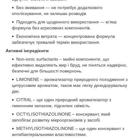
Без змивання — не потребує додаткового
ополіскування, не залишає розводів.
Підходить для щоденного використання — м’яка
формула без агресивних компонентів.
Економічна витрата — концентрована формула
забезпечує тривалий термін використання.
Активні інгредієнти
Non-ionic surfactants – мийні компоненти, що
ефективно видаляють жир і бруд, не піняться надмірно,
безпечні для більшості поверхонь.
LIMONENE – ароматизатор природного походження з
цитрусовим ароматом, також має легку дезодорувальну
дію.
CITRAL – ще один природний ароматизатор з
лимонним запахом, підсилює свіжість.
OCTYLISOTHIAZOLINONE – консервант, який
запобігає розвитку мікроорганізмів у засобі.
METHYLISOTHIAZOLINONE – ще один консервант з
антибактеріальними властивостями.