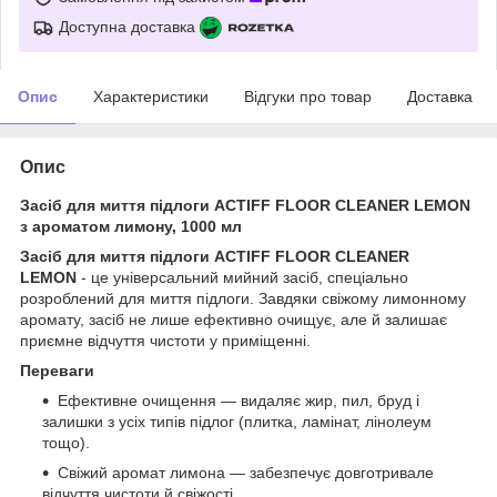
Доступна доставка
Опис
Характеристики
Відгуки про товар
Доставка
Опис
Засіб для миття підлоги ACTIFF FLOOR CLEANER LEMON
з ароматом лимону, 1000 мл
Засіб для миття підлоги ACTIFF FLOOR CLEANER
LEMON
- це універсальний мийний засіб, спеціально
розроблений для миття підлоги. Завдяки свіжому лимонному
аромату, засіб не лише ефективно очищує, але й залишає
приємне відчуття чистоти у приміщенні.
Переваги
Ефективне очищення — видаляє жир, пил, бруд і
залишки з усіх типів підлог (плитка, ламінат, лінолеум
тощо).
Свіжий аромат лимона — забезпечує довготривале
відчуття чистоти й свіжості.