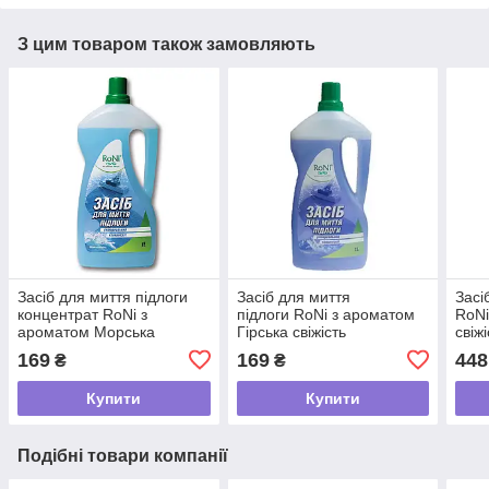
З цим товаром також замовляють
Засіб для миття підлоги
Засіб для миття
Засі
концентрат RoNi з
підлоги RoNi з ароматом
RoNi
ароматом Морська
Гірська свіжість
свіж
свіжість, ПЕ каністра, 1000
концентрат, ПЕ каністра,
169
169
448
₴
₴
г
1000 г
Купити
Купити
Подібні товари компанії