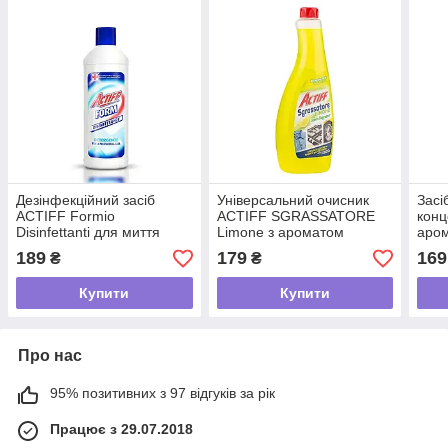
Дезінфекційний засіб
Універсальний очисник
Засі
ACTIFF Formio
ACTIFF SGRASSATORE
конц
Disinfettanti для миття
Limone з ароматом
аро
підлоги, 1 л
лимону (запаска), 750 мл
свіж
189
179
169
₴
₴
г
Купити
Купити
Про нас
95% позитивних з 97 відгуків за рік
Працює з 29.07.2018