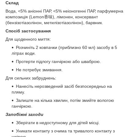
Склад
Вода, <5% аніонні ПАР, <5% неіоногенні ПАР, парфумерна
композиція (Lemon香味), лімонен, консервант
(бензізотіазолінон, метилізотіазолінон), барвник.
Спосіб застосування
Для щоденного миття:
Розчиніть 2 ковпачки (приблизно 60 мл) засобу в 5
літрах води.
Протерти підлогу ганчіркою або шваброю.
Не потребує змивання.
Для сильних забруднень:
Нанесіть нерозведений засіб безпосередньо на
пляму.
Залиште на кілька хвилин, потім змийте вологою
ганчіркою.
Запобіжні заходи
Зберігати в недоступному для дітей місці.
Уникати контакту з очима та тривалого контакту з
шкірою.