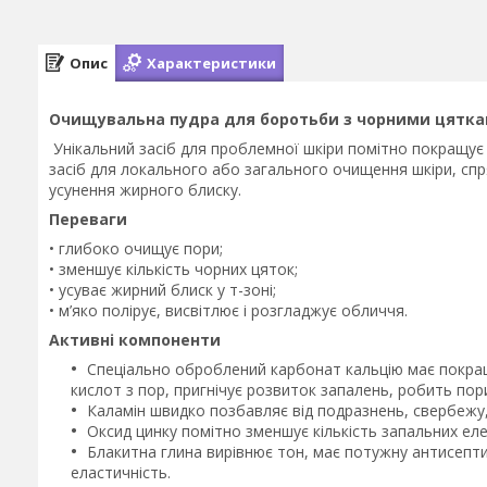
Опис
Характеристики
Очищувальна пудра для боротьби з чорними цятками
Унікальний засіб для проблемної шкіри помітно покращує 
засіб для локального або загального очищення шкіри, сп
усунення жирного блиску.
Переваги
• глибоко очищує пори;
• зменшує кількість чорних цяток;
• усуває жирний блиск у т-зоні;
• м’яко полірує, висвітлює і розгладжує обличчя.
Активні компоненти
Спеціально оброблений карбонат кальцію має покра
кислот з пор, пригнічує розвиток запалень, робить по
Каламін швидко позбавляє від подразнень, свербежу, 
Оксид цинку помітно зменшує кількість запальних еле
Блакитна глина вирівнює тон, має потужну антисептич
еластичність.