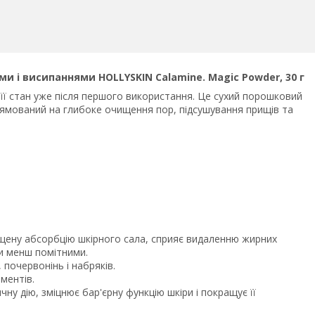
 і висипаннями HOLLYSKIN Calamine. Magic Powder, 30 г
її стан уже після першого використання. Це сухий порошковий
рямований на глибоке очищення пор, підсушування прищів та
щену абсорбцію шкірного сала, сприяє видаленню жирних
ри менш помітними.
почервонінь і набряків.
ментів.
ну дію, зміцнює бар'єрну функцію шкіри і покращує її