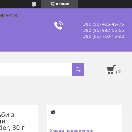
Кошик
НТАКТИ
+380 (96) 465-48-75
+380 (96) 982-55-65
+380 (66) 750-15-92
би з
ми
er, 30 г