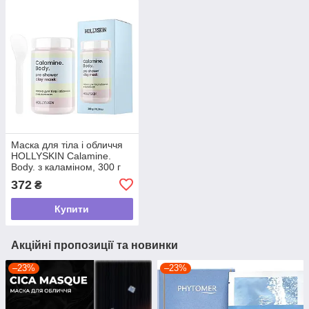
Маска для тіла і обличчя
HOLLYSKIN Calamine.
Body. з каламіном, 300 г
372
₴
Купити
Акційні пропозиції та новинки
–23%
–23%