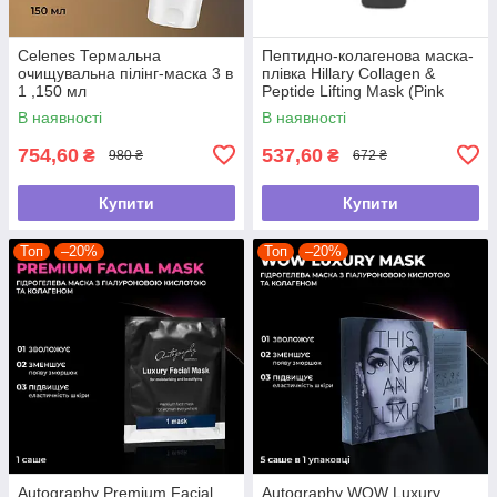
Celenes Термальна
Пептидно-колагенова маска-
очищувальна пілінг-маска 3 в
плівка Hillary Collagen &
1 ,150 мл
Peptide Lifting Mask (Pink
Edition), 90 мл
В наявності
В наявності
754,60
537,60
₴
₴
980 ₴
672 ₴
Купити
Купити
Топ
–20%
Топ
–20%
Autography Premium Facial
Autography WOW Luxury