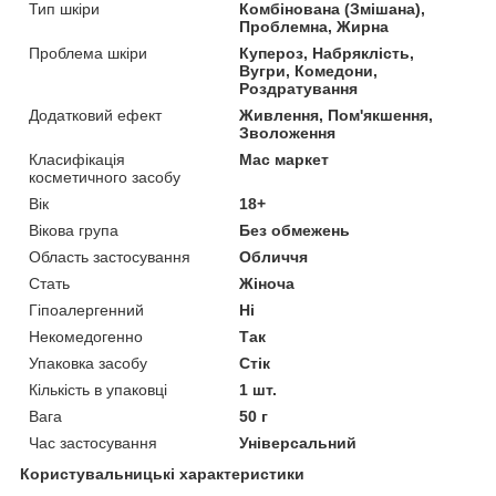
Тип шкіри
Комбінована (Змішана),
Проблемна, Жирна
Проблема шкіри
Купероз, Набряклість,
Вугри, Комедони,
Роздратування
Додатковий ефект
Живлення, Пом'якшення,
Зволоження
Класифікація
Мас маркет
косметичного засобу
Вік
18+
Вікова група
Без обмежень
Область застосування
Обличчя
Стать
Жіноча
Гіпоалергенний
Ні
Некомедогенно
Так
Упаковка засобу
Стік
Кількість в упаковці
1 шт.
Вага
50 г
Час застосування
Універсальний
Користувальницькі характеристики