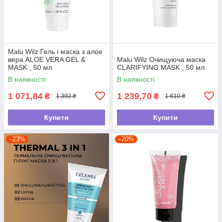
Malu Wilz Гель і маска з алое
вера ALOE VERA GEL &
Malu Wilz Очищуюча маска
MASK , 50 мл
CLARIFYING MASK , 50 мл
В наявності
В наявності
1 071,84
1 239,70
₴
₴
1 392 ₴
1 610 ₴
Купити
Купити
–23%
–20%