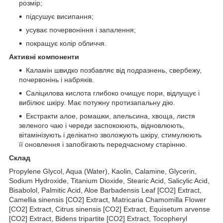
розмір;
підсушує висипання;
усуває почервоніння і запалення;
покращує колір обличчя.
Активні компоненти
Каламін швидко позбавляє від подразнень, свербежу,
почервонінь і набряків.
Саліцилова кислота глибоко очищує пори, відлущує і
вибілює шкіру. Має потужну протизапальну дію.
Екстракти алое, ромашки, апельсина, хвоща, листя
зеленого чаю і череди заспокоюють, відновлюють,
вітамінізують і делікатно зволожують шкіру, стимулюють
її оновлення і запобігають передчасному старінню.
Склад
Propylene Glycol, Aqua (Water), Kaolin, Calamine, Glycerin,
Sodium Hydroxide, Titanium Dioxide, Stearic Acid, Salicylic Acid,
Bisabolol, Palmitic Acid, Aloe Barbadensis Leaf [CO2] Extract,
Camellia sinensis [CO2] Extract, Matricaria Сhamomilla Flower
[CO2] Extract, Citrus sinensis [CO2] Extract, Equisetum arvense
[CO2] Extract, Bidens tripartite [CO2] Extract, Tocopheryl