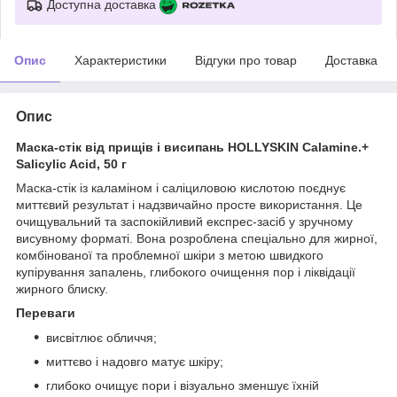
Доступна доставка
Опис
Характеристики
Відгуки про товар
Доставка
Опис
Маска-стік від прищів і висипань HOLLYSKIN Calamine.+
Salicylic Acid, 50 г
Маска-стік із каламіном і саліциловою кислотою поєднує
миттєвий результат і надзвичайно просте використання. Це
очищувальний та заспокійливий експрес-засіб у зручному
висувному форматі. Вона розроблена спеціально для жирної,
комбінованої та проблемної шкіри з метою швидкого
купірування запалень, глибокого очищення пор і ліквідації
жирного блиску.
Переваги
висвітлює обличчя;
миттєво і надовго матує шкіру;
глибоко очищує пори і візуально зменшує їхній