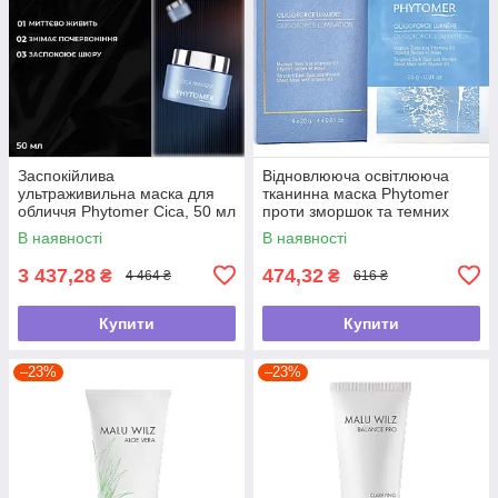
Заспокійлива
Відновлююча освітлююча
ультраживильна маска для
тканинна маска Phytomer
обличчя Phytomer Cica, 50 мл
проти зморшок та темних
плям "Oligoforce" , 23г
В наявності
В наявності
3 437,28
474,32
₴
₴
4 464 ₴
616 ₴
Купити
Купити
–23%
–23%