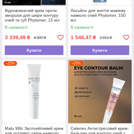
Відновлюючий крем проти
Лосьйон для зняття макіяжу
зморшок для шкіри контуру
навколо очей Phytomer, 150
очей та губ Phytomer, 15 мл
мл
В наявності
В наявності
3 339,49
1 548,47
₴
₴
4 337 ₴
2 011 ₴
Купити
Купити
–23%
–23%
Malu Wilz Заспокійливий крем
Celenes Антистресовий крем-
для чутливої шкіри навколо
бальзам для контуру очей з