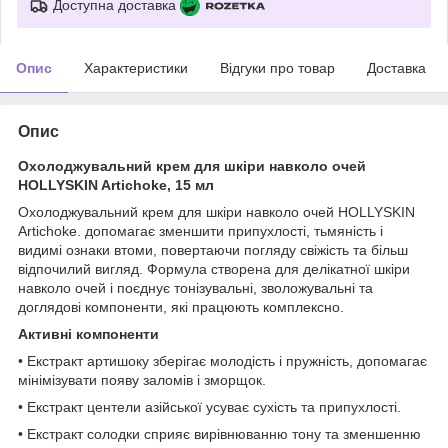
Доступна доставка
Опис
Характеристики
Відгуки про товар
Доставка
Опис
Охолоджувальний крем для шкіри навколо очей
HOLLYSKIN Artichoke, 15 мл
Охолоджувальний крем для шкіри навколо очей HOLLYSKIN
Artichoke. допомагає зменшити припухлості, тьмяність і
видимі ознаки втоми, повертаючи погляду свіжість та більш
відпочилий вигляд. Формула створена для делікатної шкіри
навколо очей і поєднує тонізувальні, зволожувальні та
доглядові компоненти, які працюють комплексно.
Активні компоненти
• Екстракт артишоку зберігає молодість і пружність, допомагає
мінімізувати появу заломів і зморщок.
• Екстракт центели азійської усуває сухість та припухлості.
• Екстракт солодки сприяє вирівнюванню тону та зменшенню