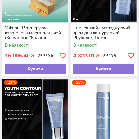
Valmont Регенеруюча
Інтенсивний омолоджуючий
колагенова маска для очей
крем для контуру очей
(Космплекс "Колаген-
Phytomer, 15 мл
Мукополісахариди") , 5 пар +
В наявності
В наявності
віали
15 995,40
4 322,01
₴
₴
26 659 ₴
5 613 ₴
Купити
Купити
–23%
–23%