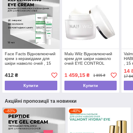
Face Facts Відновлюючий
Malu Wilz Відновлюючий
Val
крем з керамідами для
крем для шкіри навколо
НАВ
шкіри навколо очей , 15
очей EYE CONTROL
, 15
мл
CREAM , 15 мл
14 
412
1 459,15
₴
₴
1 895 ₴
17 84
Купити
Купити
Акційні пропозиції та новинки
–83%
–40%