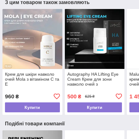
З цим товаром також замовляють
Крем для шкіри навколо
Autography HA Lifting Eye
Malu
очей Mola з вітаміном С та
Cream Крем для зони
крем
Е
навколо очей з
оче
гіалуроновою кислотою
CRE
скваланом та олією ши
960
500
1 4
₴
₴
625 ₴
30мл
Купити
Купити
Подібні товари компанії