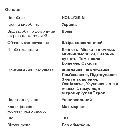
Основні
Виробник
HOLLYSKIN
Країна виробник
Україна
Вид засобу по догляду за
Крем
шкірою навколо очей
Область застосування
Шкіра навколо очей
Проблема шкіри
В'ялість, Мішки під очима,
Мімічні зморшки, Сезонна
сухість, Темні кола,
В'янення, Сухість
Призначення і результат
Живлення, Зволоження,
Пом'якшення, Підтягування,
Зняття запалення,
Освіжаюча, Усунення кіл під
очима, Стимуляція
мікроциркуляції крові
Час застосування
Універсальний
Класифікація
Мас маркет
косметичного засобу
Вік
18+
Вікова група
Без обмежень