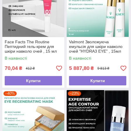
Face Facts The Routine
Valmont Зволожуюча
Пептидний гель-крем для
емульсія для шкіри навколо
шкіри навколо очей , 15 мл
очей "HYDRA3 EYE" , 15мл
В наявності
В наявності
70,04
5 887,80
₴
₴
412 ₴
9 813 ₴
Купити
Купити
–40%
–23%