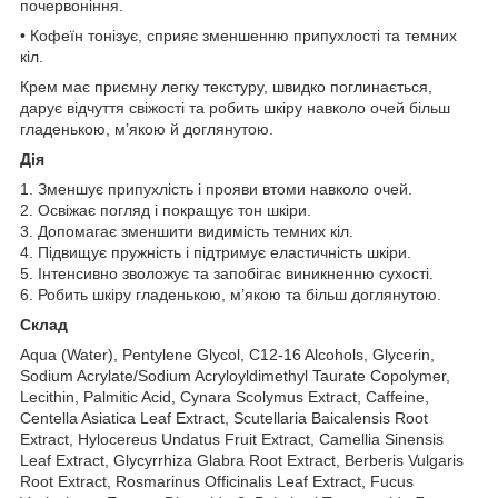
почервоніння.
• Кофеїн тонізує, сприяє зменшенню припухлості та темних
кіл.
Крем має приємну легку текстуру, швидко поглинається,
дарує відчуття свіжості та робить шкіру навколо очей більш
гладенькою, м’якою й доглянутою.
Дія
1. Зменшує припухлість і прояви втоми навколо очей.
2. Освіжає погляд і покращує тон шкіри.
3. Допомагає зменшити видимість темних кіл.
4. Підвищує пружність і підтримує еластичність шкіри.
5. Інтенсивно зволожує та запобігає виникненню сухості.
6. Робить шкіру гладенькою, м’якою та більш доглянутою.
Склад
Aqua (Water), Pentylene Glycol, C12-16 Alcohols, Glycerin,
Sodium Acrylate/Sodium Acryloyldimethyl Taurate Copolymer,
Lecithin, Palmitic Acid, Cynara Scolymus Extract, Caffeine,
Centella Asiatica Leaf Extract, Scutellaria Baicalensis Root
Extract, Hylocereus Undatus Fruit Extract, Camellia Sinensis
Leaf Extract, Glycyrrhiza Glabra Root Extract, Berberis Vulgaris
Root Extract, Rosmarinus Officinalis Leaf Extract, Fucus