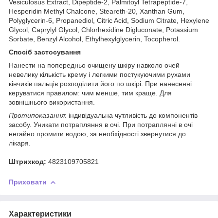
Vesiculosus Extract, Dipeptide-2, Palmitoyl Tetrapeptide-7,
Hesperidin Methyl Chalcone, Steareth-20, Xanthan Gum,
Polyglycerin-6, Propanediol, Citric Acid, Sodium Citrate, Hexylene
Glycol, Caprylyl Glycol, Chlorhexidine Digluconate, Potassium
Sorbate, Benzyl Alcohol, Ethylhexylglycerin, Tocopherol.
Спосіб застосування
Нанести на попередньо очищену шкiру навколо очей
невелику кiлькiсть крему i легкими постукуючими рухами
кiнчикiв пальцiв розподiлити його по шкiрi. При нанесенні
керуватися правилом: чим менше, тим краще. Для
зовнішнього використання.
Протипоказання
: індивідуальна чутливість до компонентів
засобу. Уникати потрапляння в очі. При потраплянні в очі
негайно промити водою, за необхідності звернутися до
лікаря.
Штрихкод:
4823109705821
Приховати
Характеристики