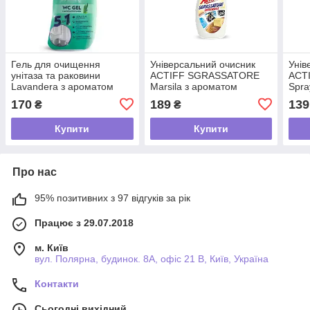
Гель для очищення
Універсальний очисник
Унів
унітаза та раковини
ACTIFF SGRASSATORE
ACTI
Lavandera з ароматом
Marsila з ароматом
Spra
свіжості, 750 мл
марсельського мила, 750
глян
170
189
139
₴
₴
мл
мл
Купити
Купити
Про нас
95% позитивних з 97 відгуків за рік
Працює з 29.07.2018
м. Київ
вул. Полярна, будинок. 8А, офіс 21 В, Київ, Україна
Контакти
Сьогодні вихідний