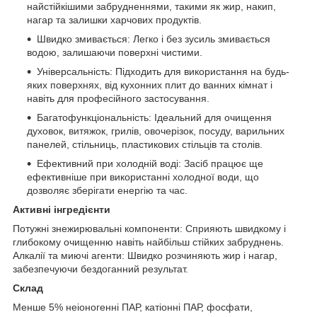
найстійкішими забрудненнями, такими як жир, накип,
нагар та залишки харчових продуктів.
Швидко змивається: Легко і без зусиль змивається
водою, залишаючи поверхні чистими.
Універсальність: Підходить для використання на будь-
яких поверхнях, від кухонних плит до ванних кімнат і
навіть для професійного застосування.
Багатофункціональність: Ідеальний для очищення
духовок, витяжок, грилів, овочерізок, посуду, варильних
панелей, стільниць, пластикових стільців та столів.
Ефективний при холодній воді: Засіб працює ще
ефективніше при використанні холодної води, що
дозволяє зберігати енергію та час.
Активні інгредієнти
Потужні знежирювальні компоненти: Сприяють швидкому і
глибокому очищенню навіть найбільш стійких забруднень.
Алкалії та миючі агенти: Швидко розчиняють жир і нагар,
забезпечуючи бездоганний результат.
Склад
Менше 5% неіоногенні ПАР, катіонні ПАР, фосфати,