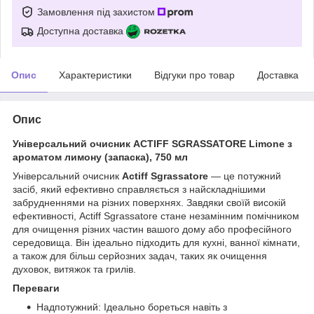
Замовлення під захистом
Доступна доставка
Опис
Характеристики
Відгуки про товар
Доставка
Опис
Універсальний очисник ACTIFF SGRASSATORE Limone з
ароматом лимону (запаска), 750 мл
Універсальний очисник
Actiff Sgrassatore
— це потужний
засіб, який ефективно справляється з найскладнішими
забрудненнями на різних поверхнях. Завдяки своїй високій
ефективності, Actiff Sgrassatore стане незамінним помічником
для очищення різних частин вашого дому або професійного
середовища. Він ідеально підходить для кухні, ванної кімнати,
а також для більш серйозних задач, таких як очищення
духовок, витяжок та грилів.
Переваги
Надпотужний: Ідеально бореться навіть з