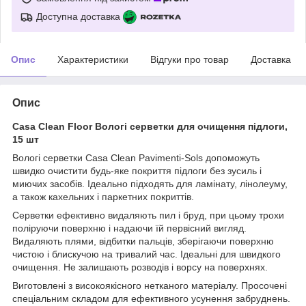
Доступна доставка
Опис
Характеристики
Відгуки про товар
Доставка
Опис
Casa Clean Floor Вологі серветки для очищення підлоги,
15 шт
Вологі серветки Casa Clean Pavimenti-Sols допоможуть
швидко очистити будь-яке покриття підлоги без зусиль і
миючих засобів. Ідеально підходять для ламінату, лінолеуму,
а також кахельних і паркетних покриттів.
Серветки ефективно видаляють пил і бруд, при цьому трохи
поліруючи поверхню і надаючи їй первісний вигляд.
Видаляють плями, відбитки пальців, зберігаючи поверхню
чистою і блискучою на тривалий час. Ідеальні для швидкого
очищення. Не залишають розводів і ворсу на поверхнях.
Виготовлені з високоякісного нетканого матеріалу. Просочені
спеціальним складом для ефективного усунення забруднень.