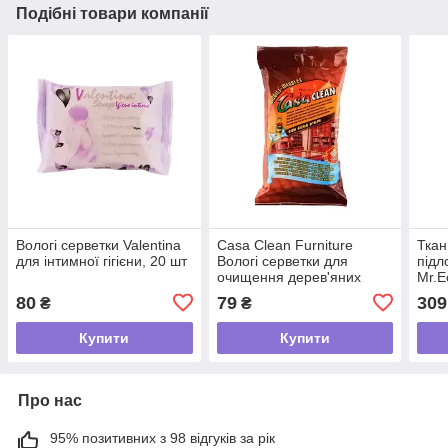
Подібні товари компанії
Вологі серветки Valentina
Casa Clean Furniture
Ткан
для інтимної гігієни, 20 шт
Вологі серветки для
підл
очищення дерев'яних
Mr.E
поверхонь та мебелі, 20
Bamb
80
79
309
₴
₴
шт
бамб
50x5
Купити
Купити
Про нас
95% позитивних з 98 відгуків за рік