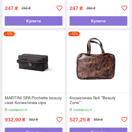
247
247
₴
₴
260 ₴
260 ₴
Купити
Купити
–5%
–5%
MARTINI SPA Pochette beauty
Косметичка №4 "Beauty
case Косметичка сіра
Zone"
В наявності
В наявності
932,90
527,25
₴
₴
982 ₴
555 ₴