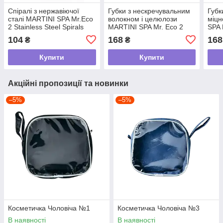
Спіралі з нержавіючої
Губки з нескречувальним
Губк
сталі MARTINI SPA Mr.Eco
волокном і целюлози
міцн
2 Stainless Steel Spirals
MARTINI SPA Mr. Eco 2
SPA 
Zero Odours 100%
Non-Scratch Fibre And
Cell
104
168
168
₴
₴
Recyclable без запаху, 2
Cellulose Sponges, 2 шт
2 шт
шт
Купити
Купити
Акційні пропозиції та новинки
–5%
–5%
Косметичка Чоловіча №1
Косметичка Чоловіча №3
В наявності
В наявності