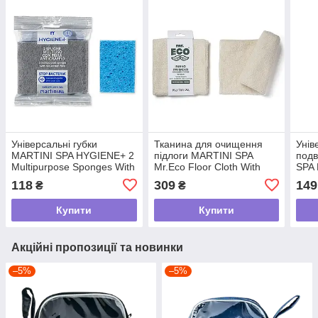
Універсальні губки
Тканина для очищення
Унів
MARTINI SPA HYGIENE+ 2
підлоги MARTINI SPA
подв
Multipurpose Sponges With
Mr.Eco Floor Cloth With
SPA 
Non-Scratch Fibre з
Bamboo And Cotton з
Acti
118
309
149
₴
₴
нескречувальним
бамбуком та бавовною,
Stro
волокном, 2 шт
50x50 см
Купити
Купити
Акційні пропозиції та новинки
–5%
–5%