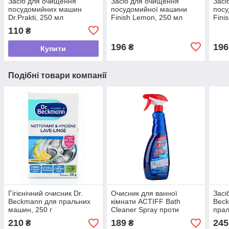
Засіб для очищення
Засіб для очищення
Засі
посудомийних машин
посудомийної машини
пос
Dr.Prakti, 250 мл
Finish Lemon, 250 мл
Fini
110
₴
196
196
₴
Купити
Подібні товари компанії
Гігієнічний очисник Dr.
Очисник для ванної
Засі
Beckmann для пральних
кімнати ACTIFF Bath
Beck
машин, 250 г
Cleaner Spray проти
прал
вапняного нальоту, 750
посу
210
189
245
₴
₴
мл
шт х