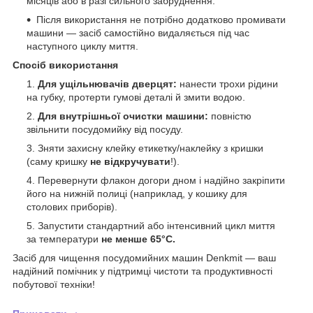
місяців або в разі сильного забруднення.
Після використання не потрібно додатково промивати
машини — засіб самостійно видаляється під час
наступного циклу миття.
Спосіб використання
Для ущільнювачів дверцят:
нанести трохи рідини
на губку, протерти гумові деталі й змити водою.
Для внутрішньої очистки машини:
повністю
звільнити посудомийку від посуду.
Зняти захисну клейку етикетку/наклейку з кришки
(саму кришку
не відкручувати
!).
Перевернути флакон догори дном і надійно закріпити
його на нижній полиці (наприклад, у кошику для
столових приборів).
Запустити стандартний або інтенсивний цикл миття
за температури
не менше 65°C.
Засіб для чищення посудомийних машин Denkmit — ваш
надійний помічник у підтримці чистоти та продуктивності
побутової техніки!