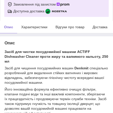
Замовлення під захистом
Доступна доставка
Опис
Характеристики
Відгуки про товар
Доставка
Опис
Засіб для чистки посудомийної машини ACTIFF
Dishwasher Cleaner проти жиру та вапняного нальоту, 250
мл
Засіб для чищення посудомийних машин
Denkmit
спеціально
розроблений для видалення стійких вапняних і жирових
відкладень, забезпечуючи гігієнічну чистоту всередині вашої
посудомийної машини.
Його інноваційна формула ефективно очищує фільтри,
клапани подачі води та інші важливі компоненти, зберігаючи
їх працездатність і продовжуючи термін служби техніки. Засіб
також підтримує гнучкість та товщину ізоляції дверцят, що
дозволяє вашій посудомийній машині працювати на