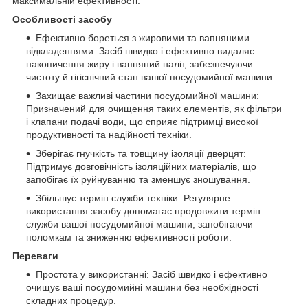
максимальній ефективності.
Особливості засобу
Ефективно бореться з жировими та вапняними
відкладеннями: Засіб швидко і ефективно видаляє
накопичення жиру і вапняний наліт, забезпечуючи
чистоту й гігієнічний стан вашої посудомийної машини.
Захищає важливі частини посудомийної машини:
Призначений для очищення таких елементів, як фільтри
і клапани подачі води, що сприяє підтримці високої
продуктивності та надійності техніки.
Зберігає гнучкість та товщину ізоляції дверцят:
Підтримує довговічність ізоляційних матеріалів, що
запобігає їх руйнуванню та зменшує зношування.
Збільшує термін служби техніки: Регулярне
використання засобу допомагає продовжити термін
служби вашої посудомийної машини, запобігаючи
поломкам та зниженню ефективності роботи.
Переваги
Простота у використанні: Засіб швидко і ефективно
очищує ваші посудомийні машини без необхідності
складних процедур.