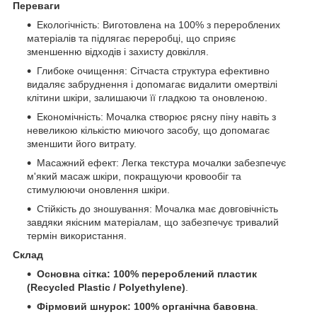
Переваги
Екологічність: Виготовлена на 100% з перероблених
матеріалів та підлягає переробці, що сприяє
зменшенню відходів і захисту довкілля.
Глибоке очищення: Сітчаста структура ефективно
видаляє забруднення і допомагає видалити омертвілі
клітини шкіри, залишаючи її гладкою та оновленою.
Економічність: Мочалка створює рясну піну навіть з
невеликою кількістю миючого засобу, що допомагає
зменшити його витрату.
Масажний ефект: Легка текстура мочалки забезпечує
м'який масаж шкіри, покращуючи кровообіг та
стимулюючи оновлення шкіри.
Стійкість до зношування: Мочалка має довговічність
завдяки якісним матеріалам, що забезпечує тривалий
термін використання.
Склад
Основна сітка:
100% перероблений пластик
(Recycled Plastic / Polyethylene)
.
Фірмовий шнурок:
100% органічна бавовна
.