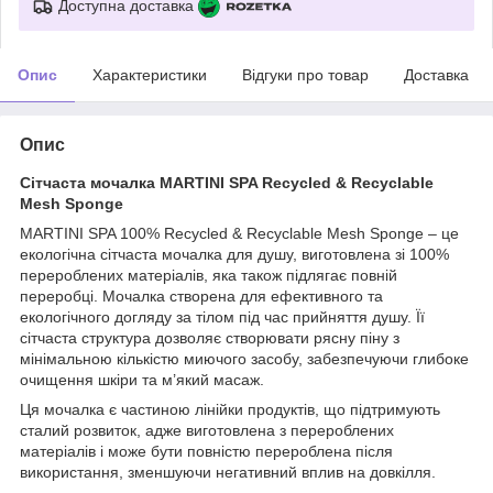
Доступна доставка
Опис
Характеристики
Відгуки про товар
Доставка
Опис
Сітчаста мочалка MARTINI SPA Recycled & Recyclable
Mesh Sponge
MARTINI SPA 100% Recycled & Recyclable Mesh Sponge – це
екологічна сітчаста мочалка для душу, виготовлена зі 100%
перероблених матеріалів, яка також підлягає повній
переробці. Мочалка створена для ефективного та
екологічного догляду за тілом під час прийняття душу. Її
сітчаста структура дозволяє створювати рясну піну з
мінімальною кількістю миючого засобу, забезпечуючи глибоке
очищення шкіри та м’який масаж.
Ця мочалка є частиною лінійки продуктів, що підтримують
сталий розвиток, адже виготовлена з перероблених
матеріалів і може бути повністю перероблена після
використання, зменшуючи негативний вплив на довкілля.