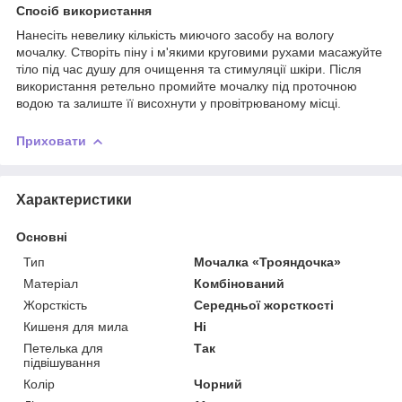
Спосіб використання
Нанесіть невелику кількість миючого засобу на вологу
мочалку. Створіть піну і м'якими круговими рухами масажуйте
тіло під час душу для очищення та стимуляції шкіри. Після
використання ретельно промийте мочалку під проточною
водою та залиште її висохнути у провітрюваному місці.
Приховати
Характеристики
Основні
Тип
Мочалка «Трояндочка»
Матеріал
Комбінований
Жорсткість
Середньої жорсткості
Кишеня для мила
Ні
Петелька для
Так
підвішування
Колір
Чорний