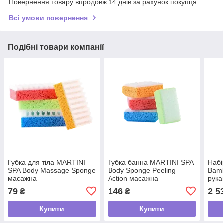
Повернення товару впродовж 14 днів за рахунок покупця
Всі умови повернення
Подібні товари компанії
Губка для тіла MARTINI
Губка банна MARTINI SPA
Набі
SPA Body Massage Sponge
Body Sponge Peeling
Bam
масажна
Action масажна
рука
очищ
79
146
2 5
₴
₴
сітч
маса
Купити
Купити