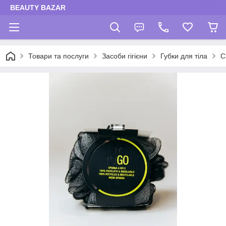
BEAUTY BAZAR
Товари та послуги
Засоби гігієни
Губки для тіла
С