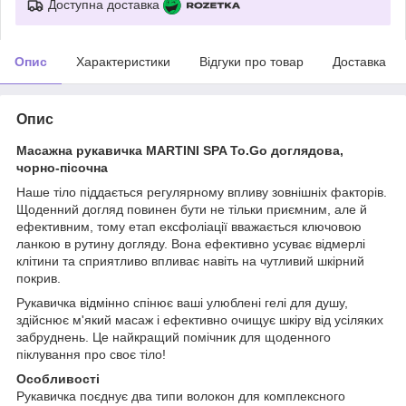
Доступна доставка
Опис
Характеристики
Відгуки про товар
Доставка
Опис
Масажна рукавичка MARTINI SPA To.Go доглядова,
чорно-пісочна
Наше тіло піддається регулярному впливу зовнішніх факторів.
Щоденний догляд повинен бути не тільки приємним, але й
ефективним, тому етап ексфоліації вважається ключовою
ланкою в рутину догляду. Вона ефективно усуває відмерлі
клітини та сприятливо впливає навіть на чутливий шкірний
покрив.
Рукавичка відмінно спінює ваші улюблені гелі для душу,
здійснює м'який масаж і ефективно очищує шкіру від усіляких
забруднень. Це найкращий помічник для щоденного
піклування про своє тіло!
Особливості
Рукавичка поєднує два типи волокон для комплексного