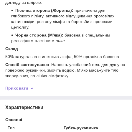
догляду за шкірою:
Пісочна сторона (Жорстка):
призначена для
глибокого пілінгу, активного відлущування ороговілих
клітин шкіри, розгону лімфи та боротьби з проявами
целюліту.
Чорна сторона (М'яка):
бавовна зі спеціальним
рельєфним плетінням
пике
.
Склад
50% натуральна єгипетська люфа, 50% органічна бавовна.
Спосіб застосування
: Нанесіть улюблений гель для душу на
поверхню рукавички, змочіть водою. М'яко масажуйте тіло
зверху-вниз, по лініях лімфотоку.
Приховати
Характеристики
Основні
Тип
Губка-рукавичка