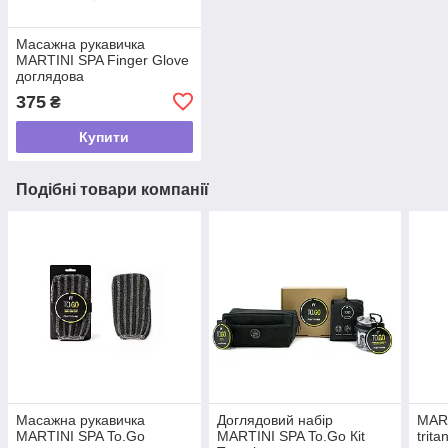
Масажна рукавичка
MARTINI SPA Finger Glove
доглядова
375
₴
Купити
Подібні товари компанії
Масажна рукавичка
Доглядовий набір
MART
MARTINI SPA To.Go
MARTINI SPA To.Go Кit
trit