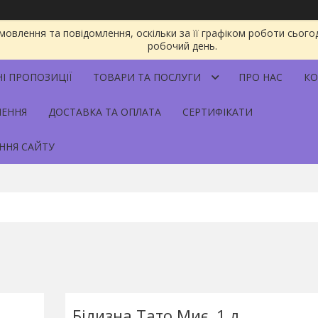
овлення та повідомлення, оскільки за її графіком роботи сього
робочий день.
НІ ПРОПОЗИЦІЇ
ТОВАРИ ТА ПОСЛУГИ
ПРО НАС
КО
НЕННЯ
ДОСТАВКА ТА ОПЛАТА
СЕРТИФІКАТИ
ННЯ САЙТУ
Білизна Тато Миє, 1 л