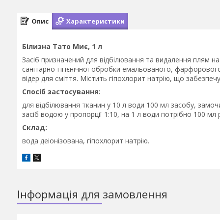
Опис
Характеристики
Білизна Тато Миє, 1 л
Засіб призначений для відбілювання та видалення плям на
санітарно-гігієнічної обробки емальованого, фарфорового
відер для сміття. Містить гіпохлорит натрію, що забезпеч
Спосіб застосування:
для відбілювання тканин у 10 л води 100 мл засобу, замоч
засіб водою у пропорції 1:10, на 1 л води потрібно 100 мл 
Склад:
вода деіонізована, гіпохлорит натрію.
Інформація для замовлення