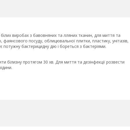
 білих виробах з бавовняних та лляних тканин, для миття та
, фаянсового посуду, облицювальної плитки, пластику, унітазів,
ує потужну бактерицидну дію і бореться з бактеріями.
ити білизну протягом 30 хв. Для миття та дезінфекції розвести
рідини.