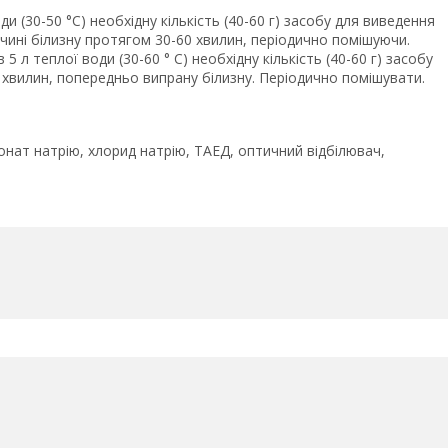
и (30-50 °С) необхідну кількість (40-60 г) засобу для виведення
чині білизну протягом 30-60 хвилин, періодично помішуючи.
 л теплої води (30-60 ° С) необхідну кількість (40-60 г) засобу
 хвилин, попередньо випрану білизну. Періодично помішувати.
онат натрію, хлорид натрію, ТАЕД, оптичний відбілювач,