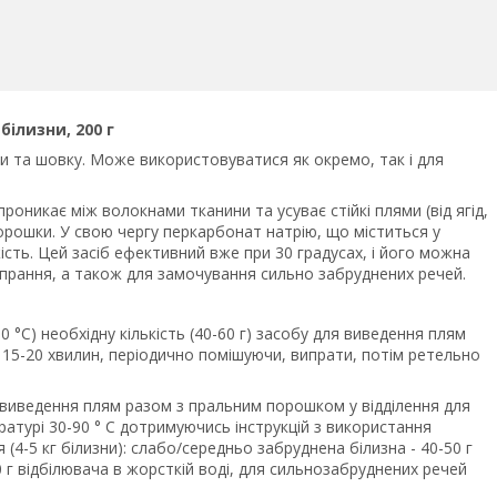
білизни, 200 г
ни та шовку. Може використовуватися як окремо, так і для
роникає між волокнами тканини та усуває стійкі плями (від ягід,
порошки. У свою чергу перкарбонат натрію, що міститься у
іжість. Цей засіб ефективний вже при 30 градусах, і його можна
 прання, а також для замочування сильно забруднених речей.
0 °С) необхідну кількість (40-60 г) засобу для виведення плям
 15-20 хвилин, періодично помішуючи, випрати, потім ретельно
 виведення плям разом з пральним порошком у відділення для
атурі 30-90 ° С дотримуючись інструкцій з використання
4-5 кг білизни): слабо/середньо забруднена білизна - 40-50 г
70 г відбілювача в жорсткій воді, для сильнозабруднених речей