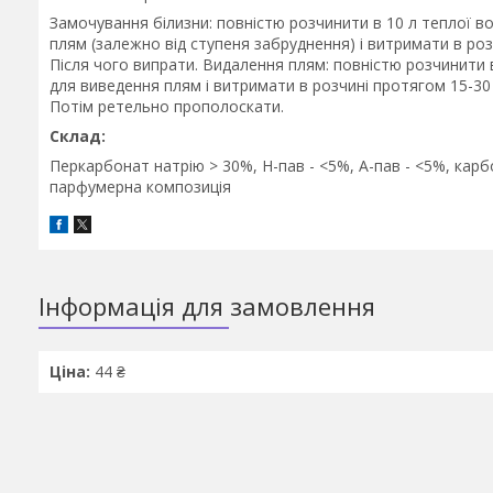
Замочування білизни: повністю розчинити в 10 л теплої вод
плям (залежно від ступеня забруднення) і витримати в роз
Після чого випрати. Видалення плям: повністю розчинити в 5
для виведення плям і витримати в розчині протягом 15-30
Потім ретельно прополоскати.
Склад:
Перкарбонат натрію > 30%, Н-пав - <5%, А-пав - <5%, карб
парфумерна композиція
Інформація для замовлення
Ціна:
44 ₴