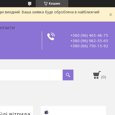
Кошик
дні вихідний. Ваша заявка буде оброблена в найближчий
НТАКТИ
+380 (96) 465-48-75
+380 (96) 982-55-65
+380 (66) 750-15-92
ілі вітрила