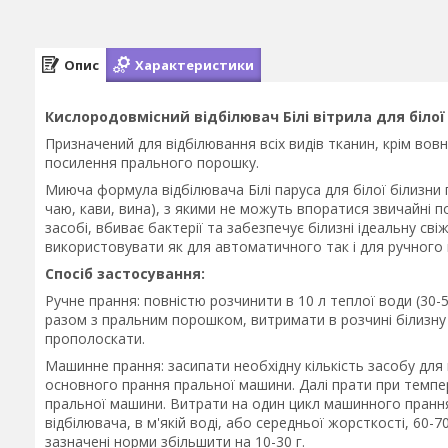
Опис
Характеристики
Кислородовмісний відбілювач Білі вітрила для білої 
Призначений для відбілювання всіх видів тканин, крім вов
посилення прального порошку.
Миюча формула відбілювача Білі паруса для білої білизни п
чаю, кави, вина), з якими не можуть впоратися звичайні 
засобі, вбиває бактерії та забезпечує білизні ідеальну св
використовувати як для автоматичного так і для ручного
Спосіб застосування:
Ручне прання: повністю розчинити в 10 л теплої води (30-5
разом з пральним порошком, витримати в розчині білизну
прополоскати.
Машинне прання: засипати необхідну кількість засобу для
основного прання пральної машини. Далі прати при темпер
пральної машини. Витрати на один цикл машинного прання (
відбілювача, в м'якій воді, або середньої жорсткості, 60-
зазначені норми збільшити на 10-30 г.