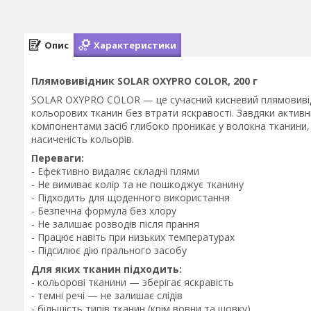
Опис
Характеристики
Плямовивідник SOLAR OXYPRO COLOR, 200 г
SOLAR OXYPRO COLOR — це сучасний кисневий плямовивід
кольорових тканин без втрати яскравості. Завдяки актив
компонентами засіб глибоко проникає у волокна тканини, 
насиченість кольорів.
Переваги:
- Ефективно видаляє складні плями
- Не вимиває колір та не пошкоджує тканину
- Підходить для щоденного використання
- Безпечна формула без хлору
- Не залишає розводів після прання
- Працює навіть при низьких температурах
- Підсилює дію прального засобу
Для яких тканин підходить:
- кольорові тканини — зберігає яскравість
- темні речі — не залишає слідів
- більшість типів тканин (крім вовни та шовку)