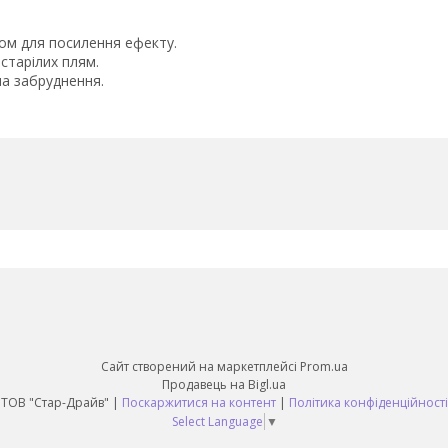
бом для посилення ефекту.
астарілих плям.
а забруднення.
Сайт створений на маркетплейсі
Prom.ua
Продавець на Bigl.ua
ТОВ "Стар-Драйв" |
Поскаржитися на контент
|
Політика конфіденційності
Select Language
▼