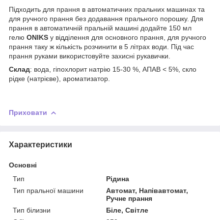
Підходить для прання в автоматичних пральних машинах та
для ручного прання без додавання прального порошку. Для
прання в автоматичній пральній машині додайте 150 мл
гелю
ONIKS
у відділення для основного прання, для ручного
прання таку ж кількість розчинити в 5 літрах води. Під час
прання руками використовуйте захисні рукавички.
Склад
: вода, гіпохлорит натрію 15-30 %, АПАВ < 5%, скло
рідке (натрієве), ароматизатор.
Приховати
Характеристики
Основні
Тип
Рідина
Тип пральної машини
Автомат, Напівавтомат,
Ручне прання
Тип білизни
Біле, Світле