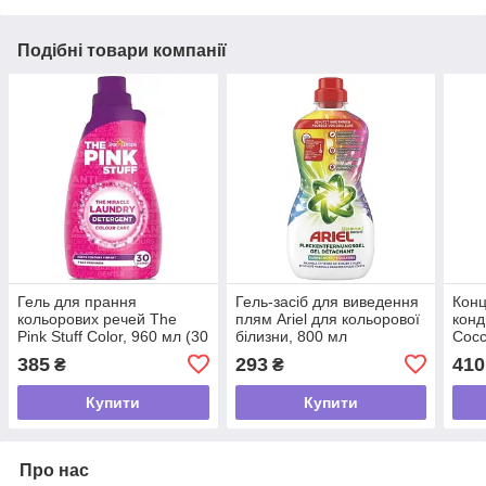
Подібні товари компанії
Гель для прання
Гель-засіб для виведення
Кон
кольорових речей The
плям Ariel для кольорової
конд
Pink Stuff Color, 960 мл (30
білизни, 800 мл
Cocc
прань)
лайм
385
293
410
₴
₴
біли
пран
Купити
Купити
Про нас