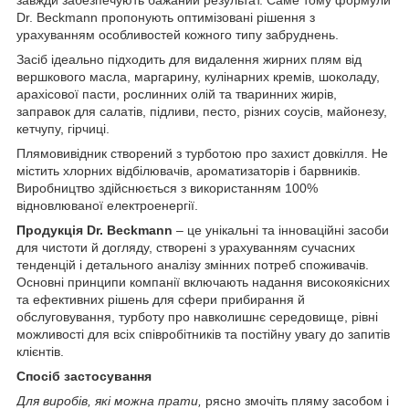
Dr. Beckmann пропонують оптимізовані рішення з
урахуванням особливостей кожного типу забруднень.
Засіб ідеально підходить для видалення жирних плям від
вершкового масла, маргарину, кулінарних кремів, шоколаду,
арахісової пасти, рослинних олій та тваринних жирів,
заправок для салатів, підливи, песто, різних соусів, майонезу,
кетчупу, гірчиці.
Плямовивідник створений з турботою про захист довкілля. Не
містить хлорних відбілювачів, ароматизаторів і барвників.
Виробництво здійснюється з використанням 100%
відновлюваної електроенергії.
Продукція Dr. Beckmann
– це унікальні та інноваційні засоби
для чистоти й догляду, створені з урахуванням сучасних
тенденцій і детального аналізу змінних потреб споживачів.
Основні принципи компанії включають надання високоякісних
та ефективних рішень для сфери прибирання й
обслуговування, турботу про навколишнє середовище, рівні
можливості для всіх співробітників та постійну увагу до запитів
клієнтів.
Спосіб застосування
Для виробів, які можна прати,
рясно змочіть пляму засобом і