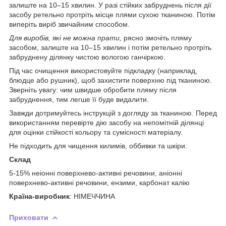
залиште на 10–15 хвилин. У разі стійких забруднень після дії
засобу ретельно протріть місце плями сухою тканиною. Потім
виперіть виріб звичайним способом.
Для виробів, які не можна прати,
рясно змочіть пляму
засобом, залиште на 10–15 хвилин і потім ретельно протріть
забруднену ділянку чистою вологою ганчіркою.
Під час очищення використовуйте підкладку (наприклад,
блюдце або рушник), щоб захистити поверхню під тканиною.
Зверніть увагу: чим швидше обробити пляму після
забруднення, тим легше її буде видалити.
Завжди дотримуйтесь інструкцій з догляду за тканиною. Перед
використанням перевірте дію засобу на непомітній ділянці
для оцінки стійкості кольору та сумісності матеріалу.
Не підходить для чищення килимів, оббивки та шкіри.
Склад
5-15% неіонні поверхнево-активні речовини, аніонні
поверхнево-активні речовини, ензими, карбонат калію
Країна-виробник
: НІМЕЧЧИНА
Приховати