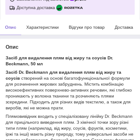
Доступна доставка
Опис
Характеристики
Відгуки про товар
Доставка
Опис
Засіб для видалення плям від жиру та соусів Dr.
Beckmann, 50 мл
Засіб Dr. Beckmann для видалення плям від жиру та
соусів
створений на основі багатофункціональної формули
для розчинення жирових забруднень. Містить комбінацію
високоефективних поверхнево-активних речовин, які глибоко
проникають у волокна тканини та розчиняють плями
зсередини. Підходить для різних видів текстилю, а також для
виробів, які не можна прати.
Плямовивідник входить у спеціалізовану лінійку Dr. Beckmann
для прицільного виведення плям. З хімічної точки зору різні
типи плям (наприклад, від жиру, соусів, фруктів, косметики,
іржі та інші) мають різну природу, тому універсальні засоби не
завжди забезпечують бажаний результат. Саме тому формули