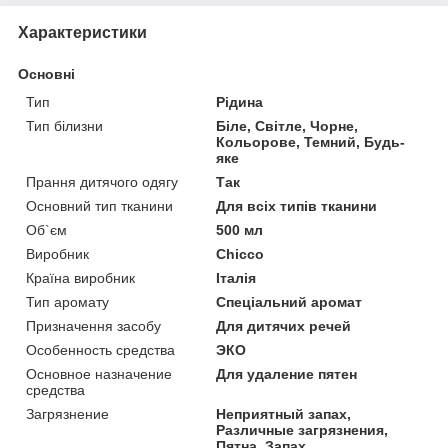
Характеристики
Основні
Тип
Рідина
Тип білизни
Біле, Світле, Чорне,
Кольорове, Темний, Будь-
яке
Прання дитячого одягу
Так
Основний тип тканини
Для всіх типів тканини
Об`єм
500 мл
Виробник
Chicco
Країна виробник
Італія
Тип аромату
Спеціальний аромат
Призначення засобу
Для дитячих речей
Особенность средства
ЭКО
Основное назначение
Для удаление пятен
средства
Загрязнение
Неприятный запах,
Различные загрязнения,
Пятна, Запах