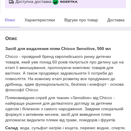
Доступна доставка
Опис
Характеристики
Відгуки про товар
Доставка
Опис
Засіб для видалення плям Chicco Sensitive, 500 мл
Chicco - провідний бренд європейського ринку дитячих
товарів, який уже понад 60 років піклується про дитину ще на
етапі її виношування, пропонуючи комплекс товарів для
вагітних. А також продовжує задовольняти її потреби до
повноліття. На кожному етапі розвитку все продумано до
дрібниць, адже функціональність, безпека і комфорт - основа
філософії Chicco.
Плямовивідник-спрей для тканин «Sensitive» від Chicco -
найкраще рішення для делікатного догляду за дитячим
одягом і білизною з самого народження. Завдяки спеціальній
формулі з активним киснем, засіб для виведення плям
допомагає видалити плями від трави, помідорів і фруктів.
Склад
: вода, сульфат натрію і коцета, перекис водню, спирти,