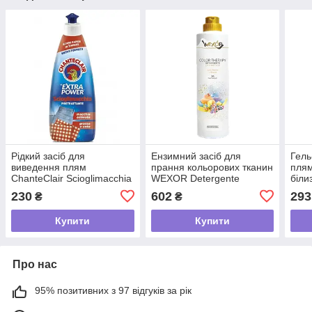
Рідкий засіб для
Ензимний засіб для
Гель
виведення плям
прання кольорових тканин
плям
ChanteClair Scioglimacchia
WEXOR Detergente
біли
Extra Power, 500 мл
Enzimatico Color Therapy,
230
602
293
₴
₴
750 мл
Купити
Купити
Про нас
95% позитивних з 97 відгуків за рік