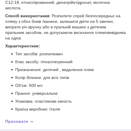
C12-18, етоксілірованний, динатрійетідронат, молочна
кислота.
Спосіб використання
: Розпилити спрей безпосередньо на
пляму з обох боків тканини, залишити діяти на 5 хвилин,
випрати річ вручну або в пральній машині з дитячим
пральним засобом, не допускаючи висихання плямовивідника
на одязі.
Характеристики:
Тип засобів: розпилювач
Клас засобу: гіпоаллегренний
Призначення: дитячий , видалення плям
Колір білизни: для всіх типів
Об'єм: 500 мл
Прання: універсальне
Упаковка: пластикова ємність
Країна виробник: Італія
Приховати