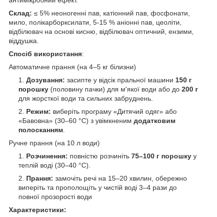
Склад:
≤ 5% неоногенні пав, катіонний пав, фосфонати,
мило, полікарборксилати, 5-15 % аніонні пав, цеоліти,
відбілювач на основі кисню, відбілювач оптичний, ензими,
віддушка.
Спосіб використання
:
Автоматичне прання (на 4–5 кг білизни)
Дозування:
засипте у відсік пральної машини
150 г
порошку
(половину пачки) для м'якої води або до
200 г
для жорсткої води та сильних забруднень.
Режим:
виберіть програму «Дитячий одяг» або
«Бавовна» (30–60 °C) з увімкненим
додатковим
полосканням
.
Ручне прання (на 10 л води)
Розчинення:
повністю розчиніть
75–100 г порошку
у
теплій воді (30–40 °C).
Прання:
замочіть речі на 15–20 хвилин, обережно
виперіть та прополощіть у чистій воді 3–4 рази до
повної прозорості води
Характеристики: