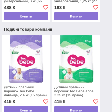
універсальний, 3 кг (66
універсальний, 1,25 кг (27
прань)
прань)
488
183
₴
₴
Купити
Купити
Подібні товари компанії
Дитячий пральний
Дитячий пральний
порошок Teo Bebe
порошок Teo Bebe алое,
лаванда, 2.4 кг (15 прань)
2.25 кг (15 прань)
415
415
₴
₴
Купити
Купити