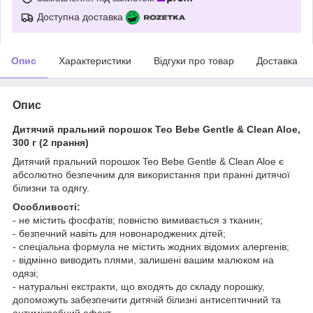
Доступна доставка
Опис
Характеристики
Відгуки про товар
Доставка
Опис
Дитячий пральний порошок Teo Bebe Gentle & Clean Aloe,
300 г (2 прання)
Дитячий пральний порошок Teo Bebe Gentle & Clean Aloe є
абсолютно безпечним для використання при пранні дитячої
білизни та одягу.
Особливості:
- не містить фосфатів; повністю вимивається з тканин;
- безпечний навіть для новонароджених дітей;
- спеціальна формула не містить жодних відомих алергенів;
- відмінно виводить плями, залишені вашим малюком на
одязі;
- натуральні екстракти, що входять до складу порошку,
допоможуть забезпечити дитячій білизні антисептичний та
антимікробний ефект.