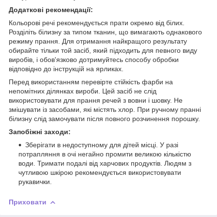
Додаткові рекомендації:
Кольорові речі рекомендується прати окремо від білих.
Розділіть білизну за типом тканин, що вимагають однакового
режиму прання. Для отримання найкращого результату
обирайте тільки той засіб, який підходить для певного виду
виробів, і обов'язково дотримуйтесь способу обробки
відповідно до інструкцій на ярликах.
Перед використанням перевірте стійкість фарби на
непомітних ділянках вироби. Цей засіб не слід
використовувати для прання речей з вовни і шовку. Не
змішувати із засобами, які містять хлор. При ручному пранні
білизну слід замочувати після повного розчинення порошку.
Запобіжні заходи:
Зберігати в недоступному для дітей місці. У разі
потрапляння в очі негайно промити великою кількістю
води. Тримати подалі від харчових продуктів. Людям з
чутливою шкірою рекомендується використовувати
рукавички.
Приховати