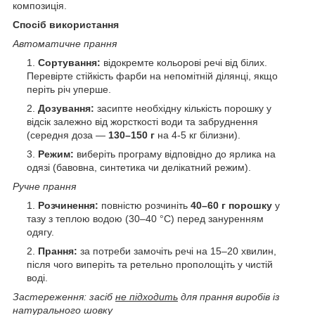
композиція.
Спосіб використання
Автоматичне прання
Сортування:
відокремте кольорові речі від білих.
Перевірте стійкість фарби на непомітній ділянці, якщо
періть річ уперше.
Дозування:
засипте необхідну кількість порошку у
відсік залежно від жорсткості води та забруднення
(середня доза —
130–150 г
на 4-5 кг білизни).
Режим:
виберіть програму відповідно до ярлика на
одязі (бавовна, синтетика чи делікатний режим).
Ручне прання
Розчинення:
повністю розчиніть
40–60 г порошку
у
тазу з теплою водою (30–40 °C) перед зануренням
одягу.
Прання:
за потреби замочіть речі на 15–20 хвилин,
після чого виперіть та ретельно прополощіть у чистій
воді.
Застереження: засіб
не підходить
для прання виробів із
натурального шовку