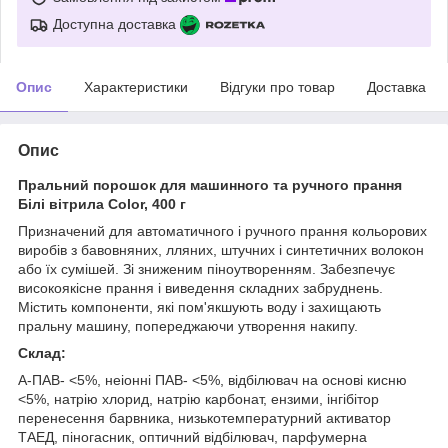
Доступна доставка
Опис
Характеристики
Відгуки про товар
Доставка
Опис
Пральний порошок для машинного та ручного прання
Білі вітрила Color, 400 г
Призначений для автоматичного і ручного прання кольорових
виробів з бавовняних, лляних, штучних і синтетичних волокон
або їх сумішей. Зі зниженим піноутворенням. Забезпечує
високоякісне прання і виведення складних забруднень.
Містить компоненти, які пом'якшують воду і захищають
пральну машину, попереджаючи утворення накипу.
Склад:
А-ПАВ- <5%, неіонні ПАВ- <5%, відбілювач на основі кисню
<5%, натрію хлорид, натрію карбонат, ензими, інгібітор
перенесення барвника, низькотемпературний активатор
ТАЕД, піногасник, оптичний відбілювач, парфумерна