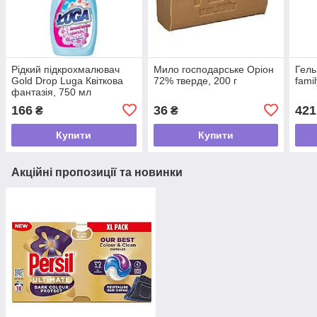
Рідкий підкрохмалювач
Мило господарське Оріон
Гель
Gold Drop Luga Квіткова
72% тверде, 200 г
fami
фантазія, 750 мл
166
36
421
₴
₴
Купити
Купити
Акційні пропозиції та новинки